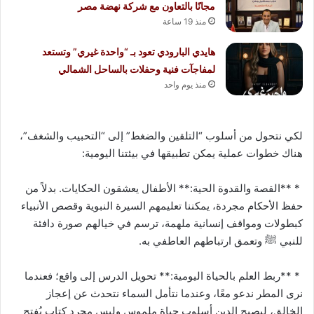
مجانًا بالتعاون مع شركة نهضة مصر
منذ 19 ساعة
هايدي البارودي تعود بـ “واحدة غيري” وتستعد
لمفاجآت فنية وحفلات بالساحل الشمالي
منذ يوم واحد
لكي نتحول من أسلوب “التلقين والضغط” إلى “التحبيب والشغف”،
هناك خطوات عملية يمكن تطبيقها في بيئتنا اليومية:
* **القصة والقدوة الحية:** الأطفال يعشقون الحكايات. بدلاً من
حفظ الأحكام مجردة، يمكننا تعليمهم السيرة النبوية وقصص الأنبياء
كبطولات ومواقف إنسانية ملهمة، ترسم في خيالهم صورة دافئة
للنبي ﷺ وتعمق ارتباطهم العاطفي به.
* **ربط العلم بالحياة اليومية:** تحويل الدرس إلى واقع؛ فعندما
نرى المطر ندعو معًا، وعندما نتأمل السماء نتحدث عن إعجاز
الخالق، ليصبح الدين أسلوب حياة ملموس وليس مجرد كتاب يُفتح