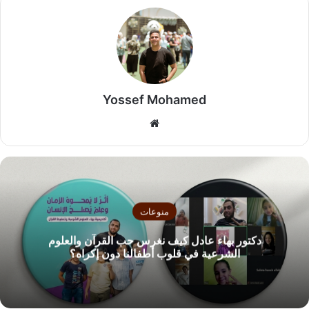
Yossef Mohamed
موق
ع
الوي
ب
منوعات
دكتور بهاء عادل كيف نغرس حب القرآن والعلوم
الشرعية في قلوب أطفالنا دون إكراه؟