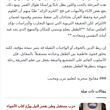
هذه المرحلة بالحب واللين يظل ثابتًا وراسخًا طوال العمر. ومع ذلك،
يقع بعض الآباء والأمهات في فخ “الحزم الزائد” ظنًا منهم أن العلوم
الشرعية وحفظ القرآن يحتاجان إلى ضغط مستمر وقسوة لضمان
الالتزام. لكن الحقيقة التربوية التي تثبتها التجارب والدراسات تؤكد
العكس تمامًا: **الطفل يتعلم وينتمي للمكان والمنهج الذي يجد فيه
أمانه النفسي وسعادته.**
إن ربط الدين بالخوف أو الواجبات الثقيلة قد يثمر نتيجة مؤقتة، لكنه
يخلق فجوة عاطفية بين الطفل وعبادته مستقبلاً. بالمقابل، فإن
الأسلوب القائم على التشجيع والمتعة يجعل من تعلم الشريعة رحلة
مبهجة ينتظرها الطفل بشغف.
### مفاتيح سحرية لتعليم مرن ومحبب
مقالات ذات صلة
حزب مستقبل وطن بقصر النيل يوزّع كتاب الأضواء