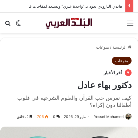
هايدي البارودي تعود بـ “واحدة غيري” وتستعد لمفاجآت فنية وحفلات بالساحل الشمالي
القائمة
بح
الوضع ا
الرئيسية
/
منوعات
منوعات
أخر الأخبار
دكتور بهاء عادل
كيف نغرس حب القرآن والعلوم الشرعية في قلوب
أطفالنا دون إكراه؟
Yossef Mohamed
مايو 29, 2026
0
706
2 دقائق