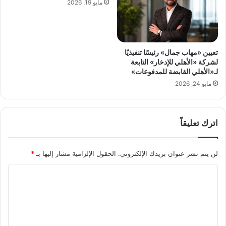
مايو 19, 2026
ل
ا
ك
ل
ل
إ
ف
ب
ه
د
تعيين «مهاب جمال» رئيسًا تنفيذيًا
م
ا
لشركة «الأهلي للإدخار» التابعة
ا
ع
لـ«الأهلي القابضة للمدفوعات»
ل
ا
مايو 24, 2026
ج
ل
و
أ
د
د
ة
اترك تعليقاً
ب
ق
ي
ب
و
لن يتم نشر عنوان بريدك الإلكتروني.
الحقول الإلزامية مشار إليها بـ
*
ل
ا
ا
ل
ا
ل
ت
ش
ط
ل
ر
و
ت
ا
ي
ع
ء
ر