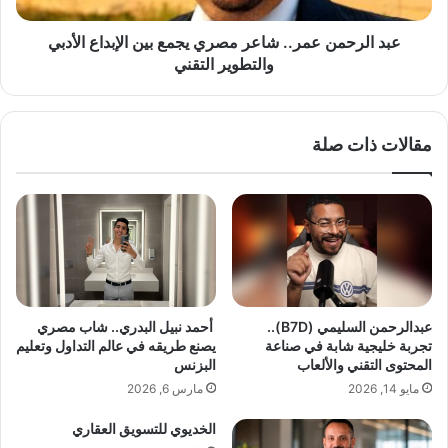
ا
ن
ا
ع
عبد الرحمن عمر.. شاعر مصري يجمع بين الإبداع الأدبي
ل
م
والتطوير التقني
ي
ر
ا
.
ب
.
مقالات ذات صلة
ا
ش
ن
ا
ي
ع
ة
ر
ا
م
ل
ص
أ
ر
ص
ي
ل
ي
عبدالرحمن السليمي (B7D)..
أحمد نبيل البدري.. شاب مصري
ي
ج
تجربة خليجية شابة في صناعة
يصنع طريقه في عالم التداول وتعليم
ة
م
المحتوى التقني والألعاب
البزنس
؟
ع
مايو 14, 2026
مارس 6, 2026
د
ب
ل
ي
الخديوي للتسويق العقاري
ي
ن