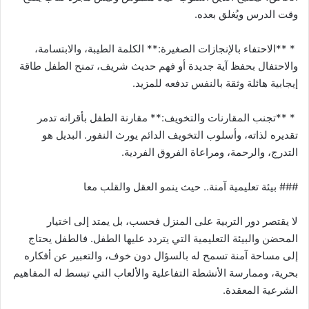
وقت الدرس ويُغلق بعده.
* **الاحتفاء بالإنجازات الصغيرة:** الكلمة الطيبة، والابتسامة،
والاحتفال بحفظ آية جديدة أو فهم حديث شريف، تمنح الطفل طاقة
إيجابية هائلة وثقة بالنفس تدفعه للمزيد.
* **تجنب المقارنات والتخويف:** مقارنة الطفل بأقرانه تدمر
تقديره لذاته، وأسلوب التخويف الدائم يورث النفور. البديل هو
التدرج، والرحمة، ومراعاة الفروق الفردية.
### بيئة تعليمية آمنة.. حيث ينمو العقل والقلب معا
لا يقتصر دور التربية على المنزل فحسب، بل يمتد إلى اختيار
المحضن والبيئة التعليمية التي يتردد عليها الطفل. فالطفل يحتاج
إلى مساحة آمنة تسمح له بالسؤال دون خوف، والتعبير عن أفكاره
بحرية، وممارسة الأنشطة التفاعلية والألعاب التي تبسط له المفاهيم
الشرعية المعقدة.