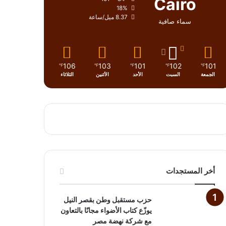
Cairo
18%
8.37 ميل/ساعة
سماء صافية
106
103
101
102
101
℉
℉
℉
℉
℉
الجمعة
السبت
الأحد
الأثنين
الثلاثاء
أخر المستجدات
حزب مستقبل وطن بقصر النيل
يوزّع كتاب الأضواء مجانًا بالتعاون
مع شركة نهضة مصر