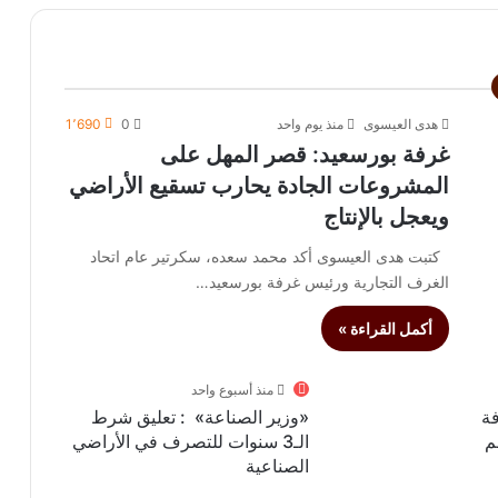
هدى العيسوى
منذ يوم واحد
0
1٬690
غرفة بورسعيد: قصر المهل على
المشروعات الجادة يحارب تسقيع الأراضي
ويعجل بالإنتاج
كتبت هدى العيسوى أكد محمد سعده، سكرتير عام اتحاد
الغرف التجارية ورئيس غرفة بورسعيد…
أكمل القراءة »
منذ أسبوع واحد
ة
«وزير الصناعة» : تعليق شرط
م
الـ3 سنوات للتصرف في الأراضي
الصناعية