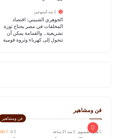
منذ أسبوعين
الجوهري الشبيني: اقتصاد
المخلفات في مصر يحتاج ثورة
تشريعية.. والقمامة يمكن أن
تتحول إلى كهرباء وثروة قومية
فن ومشاهير
فن ومشاهير
هدى العيسوى
منذ 21 ساعة
0
695