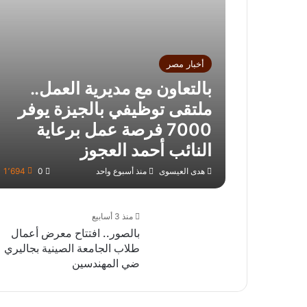
أخبار مصر
بالتعاون مع مديرية العمل..
ملتقى توظيفي بالجيزة يوفر
7000 فرصة عمل برعاية
النائب أحمد العجوز
هدى العيسوى
منذ أسبوع واحد
0
1٬694
منذ 3 أسابيع
بالصور.. افتتاح معرض أعمال
طلاب الجامعة الصينية بجاليري
ضي المهندسين