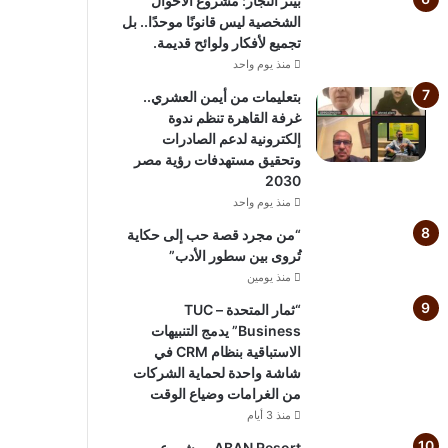
بيتر النجار: مشروع الأحوال
الشخصية ليس قانونًا موحدًا.. بل
تجميع لأفكار ولوائح قديمة.
منذ يوم واحد
بتعليمات من أيمن العشري..
غرفة القاهرة تنظم ندوة
إلكترونية لدعم الصادرات
وتحقيق مستهدفات رؤية مصر
2030
منذ يوم واحد
“من مجرد قصة حب إلى حكاية
تُروى بين سطور الأدب”
منذ يومين
“ثمار المتحدة – TUC
Business” يدمج التنبيهات
الاستباقية بنظام CRM في
شاشة واحدة لحماية الشركات
من الغرامات وضياع الوقت
منذ 3 أيام
ABAN Resort.. مشروع