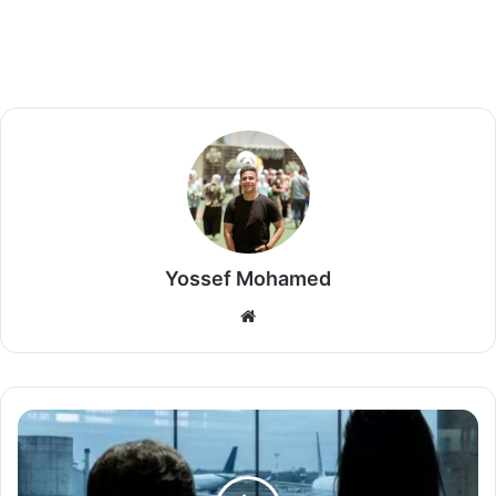
Yossef Mohamed
موق
ع
الوي
ب
ا
ل
د
ك