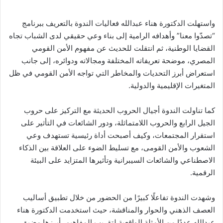
واستهلت الدكتورة هناء عبدالله فعاليات الندوة بالتعريف ببرنامج
“تصدّوا معنا” وأهدافه الرامية إلى بناء وعي حقيقي لدى الشباب تجاه
القضايا الوطنية، ثم انتقلت للحديث عن مفهوم الأمن القومي
المصري، موضحة تعريفاته المختلفة ومجالاته ودوائره، إلى جانب
استعراض أبرز التحديات والمخاطر التي تواجه الأمن القومي في ظل
المتغيرات الإقليمية والدولية.
كما تناولت الندوة أجيال الحروب الحديثة مع التركيز على حروب
الجيل الرابع والحروب اللامتماثلة، ودور الشائعات في التأثير على
استقرار المجتمعات، وكيف أصبحت أداة رئيسية تستهدف وعي
الشعوب والأمن القومى، مع تسليط الضوء على العلاقة بين الذكاء
الاصطناعي والشائعات السيبرانية وتأثيرها المتزايد على البيئة
الرقمية.
وشهدت الندوة تفاعلًا كبيرًا من الحضور من خلال تطبيق أساليب
العصف الذهني والحوار والمناقشة، حيث استخدمت الدكتورة هناء
عبدالله عددًا من الأمثلة الواقعية لتقريب المفاهيم، أبرزها مضيق