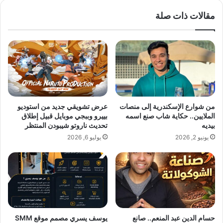
ل
ا
مقالات ذات صلة
إ
ك
ن
ل
ذ
ل
ا
ت
ر
خ
:
ا
ا
ط
ل
ب
ض
،
من شوارع الإسكندرية إلى منصات
عرض تشويقي جديد من استوديو
ح
ا
الملايين.. حكاية شاب صنع اسمه
بييرو وببجي موبايل قبيل إطلاق
ي
ل
بيديه
تحديث ناروتو شيبودن المنتظر
ة
ص
يونيو 2, 2026
يوليو 6, 2026
م
ح
س
ة
ا
ا
ف
ل
ر
ن
ة
ف
م
س
ع
ي
حسام الدين عبد المنعم.. صانع
يوسف يسري مصمم موقع SMM