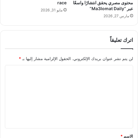
"
ة
محتوى مصري يحقق انتشارًا واسعًا
race
ا
،
عبر “Ma3lomat Daily”
مايو 31, 2026
ل
و
مارس 27, 2026
ح
ت
ر
ن
ا
م
م
اترك تعليقاً
ي
ي
ة
ة
م
لن يتم نشر عنوان بريدك الإلكتروني.
الحقول الإلزامية مشار إليها بـ
*
"
ه
إ
ا
ا
ل
ر
ى
ا
ل
ا
ت
ت
ل
ا
ع
م
ل
ج
أ
ل
ه
ط
ي
و
ف
ل
ا
ق
ل
*
الاسم
*