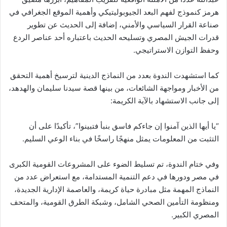
هرمز كنموذج لفهم البعد الجيوبوليتيكي وأهمية الموقع الجغرافي في
صناعة القرار السياسي والأمني، إضافة إلى الحديث عن تطوير
قدرات الجيش المصري وتسليحه الحديث باعتباره أحد عناصر الردع
وحفظ التوازن الاستراتيجي.
كما استشهدت الندوة بعدد من النماذج الدينية لترسيخ أهمية التحقق
من الأخبار ومواجهة الشائعات، من بينها قصة سيدنا سليمان والهدهد،
إلى جانب الاستشهاد بالآية الكريمة:
“يا أيها الذين آمنوا إن جاءكم فاسق بنبأ فتبينوا”، تأكيدًا على أن
التثبت من المعلومات يمثل منهجًا راسخًا في بناء الوعي السليم.
وفي ختام الندوة، تم تسليط الضوء على المشروعات القومية الكبرى
في مصر ودورها في دعم التنمية المستدامة، مع استعراض عدد من
النماذج المهمة مثل مبادرة حياة كريمة، والعاصمة الإدارية الجديدة،
ومنظومة التأمين الصحي الشامل، وشبكة الطرق القومية، والمتحف
المصري الكبير.