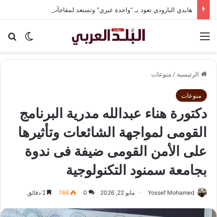
هايدي البارودي تعود بـ “واحدة غيري” وتستعد لمفاجآت فنية وحفلات بالساحل الشمالي
القائمة
بح
الوضع ا
الرئيسية
/
منوعات
منوعات
دكتورة هناء عبدالله مدرية البرنامج
القومى لمواجهة الشائعات وتأثيرها
على الأمن القومى ضيفة فى ندوة
بجامعة سمنود التكنولوجية
Yossef Mohamed
مايو 22, 2026
0
746
2 دقائق