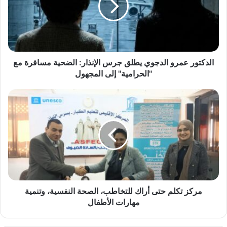
ت
و
ر
ع
م
ر
الدكتور عمرو الدجوي يطلق جرس الإنذار: الضحية مسافرة مع
و
"الحرامية" إلى المجهول
ا
ل
م
د
ر
ج
ك
و
ز
ي
ت
ي
ك
ط
ل
ل
م
ق
ح
ج
ت
مركز تكلم حتى أراك للتخاطب، الصحة النفسية، وتنمية
ر
ى
مهارات الأطفال
س
أ
ا
ر