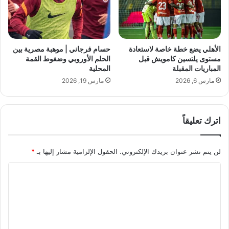
ر
س
ك
ت
ة
د
“
ا
ح
م
الأهلي يضع خطة خاصة لاستعادة
حسام فرجاني | موهبة مصرية بين
س
ة
مستوى يلتسين كامويش قبل
الحلم الأوروبي وضغوط القمة
م
ا
المباريات المقبلة
المحلية
”
ل
مارس 6, 2026
مارس 19, 2026
ف
و
ي
ع
ا
ي
ل
اترك تعليقاً
"
ج
ب
ي
ا
لن يتم نشر عنوان بريدك الإلكتروني.
الحقول الإلزامية مشار إليها بـ
*
ز
ل
ة
إ
ا
س
ك
ل
ن
ت
د
ع
ر
ي