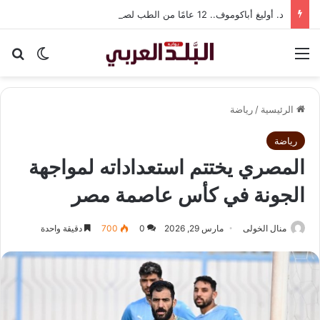
د. أوليغ أباكوموف.. 12 عامًا من الطب لصناعة وعي صحي يتجاوز حدود العلاج
القائمة
بح
الوضع ا
الرئيسية
/
رياضة
رياضة
المصري يختتم استعداداته لمواجهة
الجونة في كأس عاصمة مصر
منال الخولى
مارس 29, 2026
0
700
دقيقة واحدة