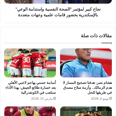
.
ل
ا
م
نجاح كبير لمؤتمر "الصحة النفسية واستدامة الوعي"
ل
ؤ
بالإسكندرية بحضور قامات علمية وجهات متعددة
د
ت
ا
م
خ
ر
مقالات ذات صلة
ل
"
ي
ا
ة
ل
تُ
ص
ج
ح
ه
ة
ض
ا
ت
ل
ح
ن
هشام نصر: هدفنا تصحيح المسار لا
أسامة حسني يهاجم لاعبي الأهلي
ر
ف
هدم الزمالك.. وأزمة صلاح مصدق
بعد خسارة طلائع الجيش: بهذا الأداء
ك
س
في طريقها للحل
سنلعب في الكونفدرالية
ا
ي
يونيو 4, 2026
مارس 10, 2026
ت
ة
ل
و
ح
ا