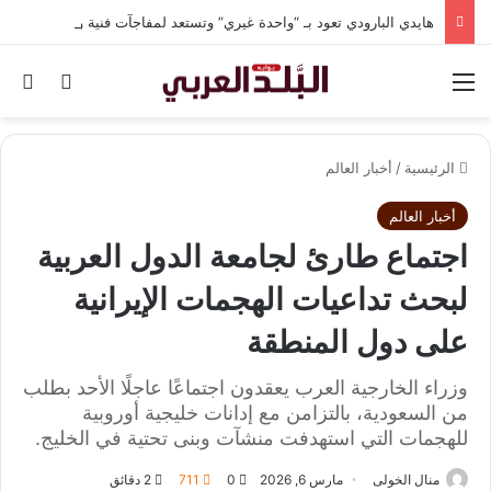
هايدي البارودي تعود بـ “واحدة غيري” وتستعد لمفاجآت فنية وحفلات بالساحل الشمالي
القائمة
بح
الوضع ا
الرئيسية
/
أخبار العالم
أخبار العالم
اجتماع طارئ لجامعة الدول العربية
لبحث تداعيات الهجمات الإيرانية
على دول المنطقة
وزراء الخارجية العرب يعقدون اجتماعًا عاجلًا الأحد بطلب
من السعودية، بالتزامن مع إدانات خليجية أوروبية
للهجمات التي استهدفت منشآت وبنى تحتية في الخليج.
منال الخولى
مارس 6, 2026
0
711
2 دقائق