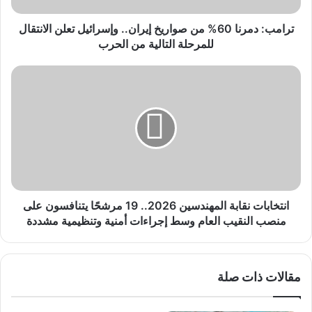
ر
ن
ترامب: دمرنا 60% من صواريخ إيران.. وإسرائيل تعلن الانتقال
ا
للمرحلة التالية من الحرب
6
0
ا
%
ن
م
ت
ن
خ
ص
ا
و
ب
ا
ا
ر
ت
ي
ن
خ
ق
انتخابات نقابة المهندسين 2026.. 19 مرشحًا يتنافسون على
إ
ا
منصب النقيب العام وسط إجراءات أمنية وتنظيمية مشددة
ي
ب
ر
ة
ا
ا
مقالات ذات صلة
ن
ل
.
م
.
ه