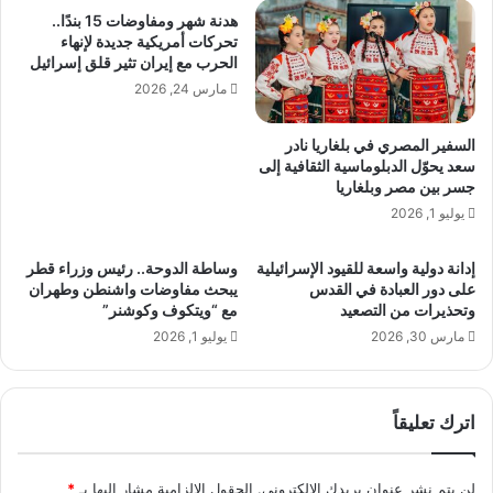
و
ن
هدنة شهر ومفاوضات 15 بندًا..
إ
د
تحركات أمريكية جديدة لإنهاء
س
س
الحرب مع إيران تثير قلق إسرائيل
ر
ي
مارس 24, 2026
ا
ن
ئ
2
السفير المصري في بلغاريا نادر
ي
0
سعد يحوّل الدبلوماسية الثقافية إلى
ل
2
جسر بين مصر وبلغاريا
ت
6
يوليو 1, 2026
ع
.
ل
.
ن
إدانة دولية واسعة للقيود الإسرائيلية
وساطة الدوحة.. رئيس وزراء قطر
1
على دور العبادة في القدس
يبحث مفاوضات واشنطن وطهران
ا
9
وتحذيرات من التصعيد
مع “ويتكوف وكوشنر”
ل
م
ا
مارس 30, 2026
يوليو 1, 2026
ر
ن
ش
ت
حً
ق
ا
اترك تعليقاً
ا
ي
ل
ت
ل
ن
لن يتم نشر عنوان بريدك الإلكتروني.
الحقول الإلزامية مشار إليها بـ
*