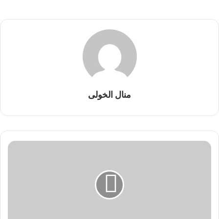
منال الخولى
ت
ر
ا
م
ب
:
د
م