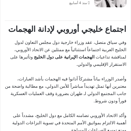
منذ 4 أسابيع
اجتماع خليجي أوروبي لإدانة الهجمات
وفي سياق متصل، عقد وزراء خارجية دول
مجلس التعاون لدول
الخليج العربية
اجتماعاً استثنائياً مع ممثلين عن
الاتحاد الأوروبي
،
لمناقشة تداعيات
الهجمات الإيرانية على دول الخليج
وتأثيرها على
الاستقرار الإقليمي والدولي.
وأصدر الوزراء بياناً مشتركاً أدانوا فيه الهجمات بأشد العبارات،
معتبرين أنها تمثل تهديداً مباشراً للأمن الدولي، مع مطالبة واضحة من
جانب المجتمع الدولي لـ
طهران
بضرورة وقف العمليات العسكرية
فوراً ودون شروط.
وأكد الاتحاد الأوروبي تضامنه الكامل مع دول الخليج، مشدداً على
أهمية الالتزام بمواثيق
الأمم المتحدة
في تسوية النزاعات الدولية
ومنع توسع الصراعات المسلحة.