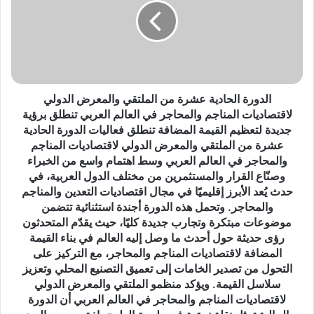
ا
و
ن
ر
.
ة
.
ا
ش
ل
ا
ح
ب
ا
الدورة الحادية عشرة من الملتقي والمعرض الدولي
م
د
لاقتصاديات المناجم والمحاجر في العالم العربي تنطلق برؤية
ن
ي
جديدة لتعظيم القيمة المضافة تنطلق فعاليات الدورة الحادية
ا
ة
عشرة من الملتقي والمعرض الدولي لاقتصاديات المناجم
ل
ع
والمحاجر في العالم العربي وسط اهتمام واسع من الخبراء
ب
ش
وصنّاع القرار والمستثمرين من مختلف الدول العربية، في
د
ر
حدث يُعد الأبرز إقليميًا في مجال اقتصاديات التعدين والمناجم
ا
ة
والمحاجر. وتحمل هذه الدورة أجندة استثنائية تتضمن
ر
م
موضوعات مبتكرة وتجارب جديدة كليًا، حيث يقدّم المتحدثون
ي
ن
رؤى حديثة حول أحدث ما وصل إليه العالم في بناء القيمة
ي
ا
المضافة لاقتصاديات المناجم والمحاجر، مع التركيز على
ح
ل
التحول من تصدير الخامات إلى تعميق التصنيع المحلي وتعزيز
ل
م
سلاسل القيمة. ويؤكد منظمو الملتقي والمعرض الدولي
م
ل
لاقتصاديات المناجم والمحاجر في العالم العربي أن الدورة
ب
ت