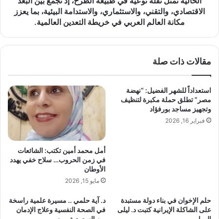
الحالية تمثل نقلة نوعية في طبيعة الطرح، إذ تجمع بين البعد
ر
ق
الاقتصادي، والتقني، والاستثماري، والاستدامة البيئية، بما يعزز
س
ي
مكانة العالم العربي في خريطة التعدين العالمية.
ا
و
ل
ا
ة
ل
ا
م
مقالات ذات صلة
ل
ع
ت
ر
م
ض
استعداداً للشهر الفضيل: “نهضة
ر
ا
مصر” تطلق حملة مكبرة لتنظيف
ي
ل
وتجهيز مساجد بورفؤاد
ض
د
فبراير 16, 2026
و
و
خ
ل
د
ي
أمل محمد أمين تكتب: الشائعات
م
ل
في زمن الحروب… سلاح خفي يهدد
ة
ا
الأوطان
ا
ق
مايو 15, 2026
ل
ت
م
ص
حلم الإخوان في بناء دولة مستبدة
د. آية حلمي .. مسيرة علمية راسخة
ر
ا
على الشاكلة الإيرانية كتبت د. ليلى
في الصحة النفسية وعلاج الإدمان
ض
الهمامي
بين السعودية ومصر
د