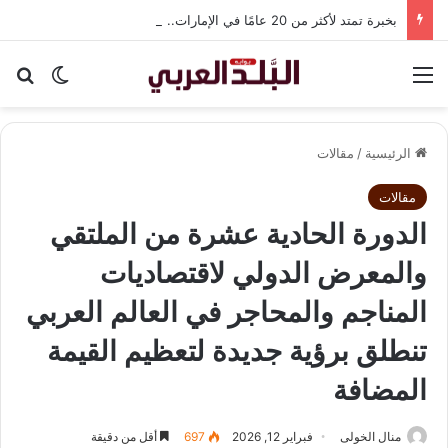
بخبرة تمتد لأكثر من 20 عامًا في الإمارات.. «DAC Construction» تطلق «أركلاين للتطوير العقاري» في مصر وتستعد للإعلان عن محفظة مشروعات كبرى
القائمة
بح
الوضع ا
الرئيسية
/
مقالات
مقالات
الدورة الحادية عشرة من الملتقي
والمعرض الدولي لاقتصاديات
المناجم والمحاجر في العالم العربي
تنطلق برؤية جديدة لتعظيم القيمة
المضافة
منال الخولى
فبراير 12, 2026
697
أقل من دقيقة