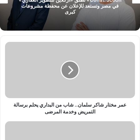
في مصر وتستعد للإعلان عن محفظة مشروعات
كبرى
ع
م
ر
م
خ
ت
ا
ر
ش
ا
عمر مختار شاكر سلمان.. شاب من البداري يحلم برسالة
ك
التمريض وخدمة المرضى
ر
س
ا
ل
ل
م
د