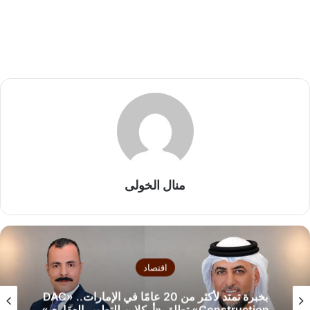
منال الخولى
اقتصاد
بخبرة تمتد لأكثر من 20 عامًا في الإمارات.. «DAC
Construction» تطلق «أركلاين للتطوير العقاري»