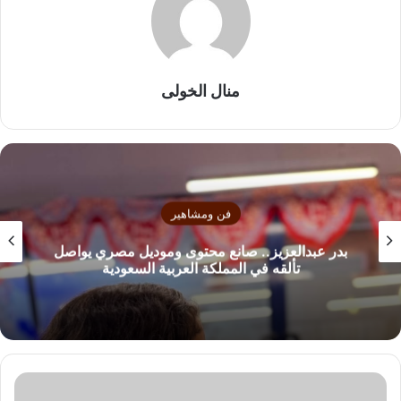
منال الخولى
فن ومشاهير
بدر عبدالعزيز.. صانع محتوى وموديل مصري يواصل
تألقه في المملكة العربية السعودية
أ
ح