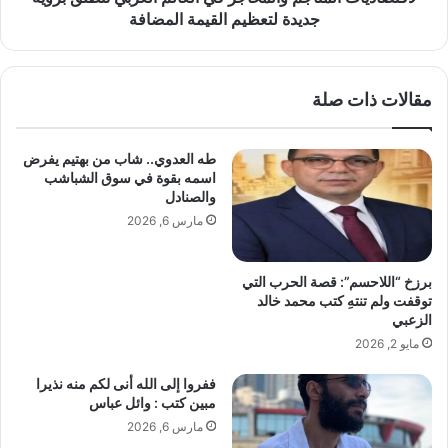
د
ي
جديدة لتعظيم القيمة المضافة
ق
ة
ه
ع
ل
ش
ي
مقالات ذات صلة
ر
ة
ة
ي
م
طه العدوي.. شاب من بهتيم يفرض
ت
ن
اسمه بقوة في سوق الشباشب
ص
ا
والصنادل
د
ل
مارس 6, 2026
ر
م
ا
ل
ل
ت
برزخ “اللاحسم”: قصة الحرب التي
ت
ق
توقفت ولم تنتهِ كتب محمد خالد
ر
ي
الزعبي
ي
و
مايو 2, 2026
ن
ا
د
ل
ففروا إلى الله أنى لكم منه نذيرا
ع
م
مبين كتب : وائل عباس
ر
ع
مارس 6, 2026
ب
ر