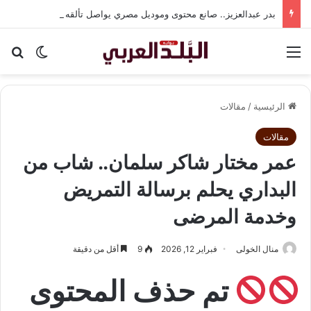
بدر عبدالعزيز.. صانع محتوى وموديل مصري يواصل تألقه في المملكة العربية السعودية
القائمة
بح
الوضع ا
الرئيسية
/
مقالات
مقالات
عمر مختار شاكر سلمان.. شاب من
البداري يحلم برسالة التمريض
وخدمة المرضى
منال الخولى
فبراير 12, 2026
9
أقل من دقيقة
تم حذف المحتوى