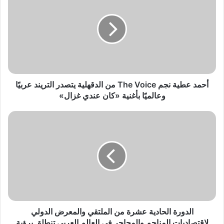
م
د
ع
ط
ي
ة
ن
ج
أحمد عطية نجم The Voice من الدقهلية يتصدر التريند عربيًا
م
وعالميًا بأغنية «كان عندي غزال»
T
h
ا
e
ل
V
د
o
و
i
ر
c
ة
e
ا
م
ل
ن
ح
ا
ا
الدورة الحادية عشرة من الملتقي والمعرض الدولي
ل
د
لاقتصاديات المناجم والمحاجر في العالم العربي تنطلق برؤية