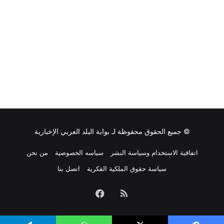
ا
ي
ج
غ
م
ز
و
ا
ا
ل
ل
»
م
ح
ا
ج
ر
ف
ي
© جميع الحقوق محفوظة لـ
بوابة البلد العربي الإخبارية
ا
ل
اتفاقية الاستخدام وسياسة النشر
سياسه الخصوصية
من نحن
ع
سياسة حقوق الملكية الفكرية
اتصل بنا
ا
ل
م
ملخص
فيسبوك
ا
ل
الموقع
ع