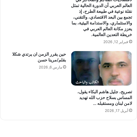
ى
ف
العالم العربي أن الدورة الحالية تمثل
ا
ي
نقلة نوعية في طبيعة الطرح، إذ
ل
أ
تجمع بين البعد الاقتصادي، والتقني،
م
غ
والاستثماري، والاستدامة البيئية، بما
ف
ن
يعزز مكانة العالم العربي في
ت
ي
خريطة التعدين العالمية.
ا
ة
فبراير 12, 2026
ح
"
أ
حين يقرر الزمن ان يرتدي شكلا
بقلم/مرينا حسن
ن
ا
مارس 6, 2026
ن
ب
ض
تصريح، جليل هاشم البكاء يقول،
ك
المساس بسلاح حزب الله تهديد
"
لامن لبنان ومستقبله …
أبريل 17, 2026