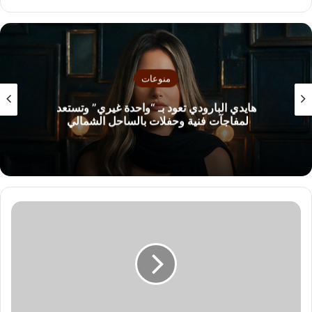
منوعات
هايدي البارودي تعود بـ “واحدة غيري” وتستعد
لمفاجآت فنية وحفلات بالساحل الشمالي
د
ا
ل
ي
ا
أ
ح
م