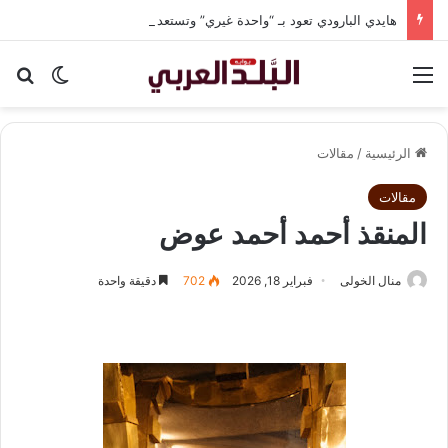
هايدي البارودي تعود بـ “واحدة غيري” وتستعد لمفاجآت فنية وحفلات بالساحل الشمالي
القائمة
بح
الوضع ا
الرئيسية
/
مقالات
مقالات
المنقذ أحمد أحمد عوض
منال الخولى
فبراير 18, 2026
702
دقيقة واحدة