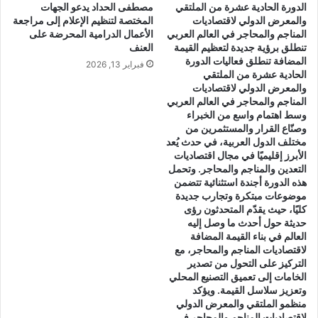
الدورة الحادية عشرة من الملتقي
مصطفى الحداد يدعو الجهات
ق
م
والمعرض الدولي لاقتصاديات
المختصة لتنظيم الإعلام إلى مراجعة
ا
ا
المناجم والمحاجر في العالم العربي
الأعمال الدرامية المحرضة على
ل
ن
تنطلق برؤية جديدة لتعظيم القيمة
العنف
ع
س
المضافة تنطلق فعاليات الدورة
فبراير 13, 2026
ر
ي
الحادية عشرة من الملتقي
ا
ة
والمعرض الدولي لاقتصاديات
ئ
ا
المناجم والمحاجر في العالم العربي
س
ل
وسط اهتمام واسع من الخبراء
ل
وصنّاع القرار والمستثمرين من
م
مختلف الدول العربية، في حدث يُعد
م
ط
الأبرز إقليميًا في مجال اقتصاديات
ن
ر
التعدين والمناجم والمحاجر. وتحمل
ا
ب
هذه الدورة أجندة استثنائية تتضمن
ز
أ
موضوعات مبتكرة وتجارب جديدة
ل
م
كليًا، حيث يقدّم المتحدثون رؤى
ج
ي
حديثة حول أحدث ما وصل إليه
ا
ن
العالم في بناء القيمة المضافة
ه
س
لاقتصاديات المناجم والمحاجر، مع
ز
التركيز على التحول من تصدير
ل
الخامات إلى تعميق التصنيع المحلي
ة
ط
وتعزيز سلاسل القيمة. ويؤكد
ع
ا
منظمو الملتقي والمعرض الدولي
ل
ن
لاقتصاديات المناجم والمحاجر في