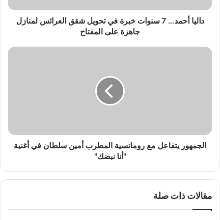
د
…
داليا أحمد… 7 سنوات خبرة في تحويل شقق العرائس لمنازل
7
جاهزة على المفتاح
س
ن
ا
و
ل
ا
ج
ت
م
خ
ه
ب
و
ر
ر
ة
ي
ف
ت
ي
ف
الجمهور يتفاعل مع رومانسية المطرب أمين سلطان في أغنية
ت
ا
"أنا نبضك"
ح
ع
و
ل
ي
م
مقالات ذات صلة
ل
ع
ش
ر
ق
و