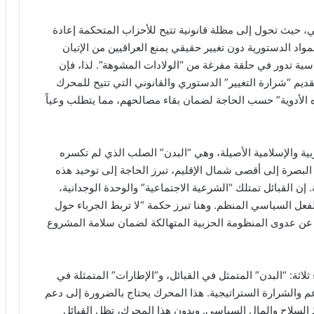
ي، حيث تحول إلى مظلة قانونية تتيح للأحزاب المتحكمة إعادة
واد الدستورية دون تغيير حقيقي يمنع العراقيين من الإتيان
سية تدور في حلقة مفرغة من “الولادات المشوهة”. لذا، فإن
ديم “شرارة التغيير” الدستوري والقانوني التي تتيح للمحرك
وه الأدوية” حسب الحاجة لضمان بقاء مصالحهم، مما يتطلب وعياً
ربية والإسلامية الأصيلة، وهي “البدن” الصلب الذي لم تكسره
 البصرة إلى أقصى شمال الإقليم، تبرز الحاجة إلى توحيد هذه
ن القبائل تمتلك “الشرعية الاجتماعية” والوحدة الوجدانية،
لفعل السياسي المنظم. وهنا تبرز حكمة “لا تربط الجرباء حول
ن عدوى المنظومة الحزبية المتهالكة لضمان سلامة المشروع
ثلاثة: “البدن” المتمثل في القبائل، و”الإطارات” المتمثلة في
م والشرارة الستراتيجية. هذا المحرك يحتاج بالضرورة إلى دعم
سلاح والمال السياسي. وبدون هذا المحرك، تظل القبائل