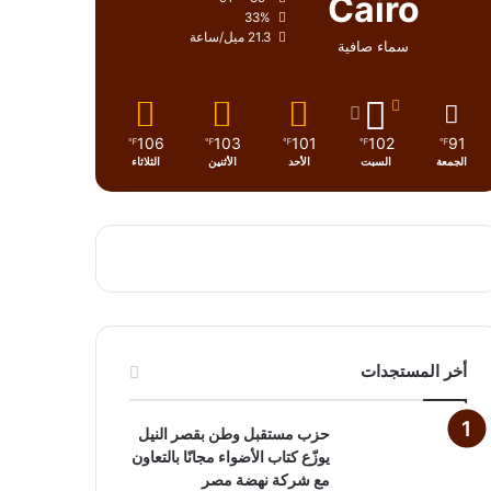
Cairo
33%
21.3 ميل/ساعة
سماء صافية
106
103
101
102
91
℉
℉
℉
℉
℉
الجمعة
السبت
الأحد
الأثنين
الثلاثاء
أخر المستجدات
حزب مستقبل وطن بقصر النيل
يوزّع كتاب الأضواء مجانًا بالتعاون
مع شركة نهضة مصر