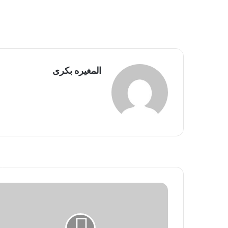
المغيره بكرى
أ
ف
ي
ا
ل