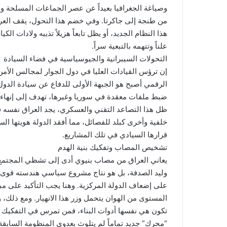
وصياغة الجغرافيا بعيداً عن عصر الجماعات المسلحة والت
من طنجة إلى جاكرتا. وفي خضم هذا التحول، يقف العرا
هذا النظام الجديد، أو يظل تابعاً هزيلاً تذيبه ولادات ا
علناً وتتهمه بالتبعية سراً.
​التحولات السيبرانية والجيوسياسية في فضاء السيادة
​إن ترؤس القيادات العليا في دول الجوار لمجالس الأمن ال
الرقمي أصبح هو الجبهة الأولى للدفاع عن سيادة الدول
ضبط ملفات معقدة في سوريا وغيرها، تهدف إلى إنهاء 
ظل هذا التصاعد التقني والعسكري، يجد العراق نفسه ف
خلفية وأخرى كبلد للفصائل، مما أفقد الدولة هويتها الس
قرارها السيادي في تلك المشاريع.
​تشخيص المصاب وتفكيك بنية الهدم
​يعاني العراق من مصاب بنيوي أدى إلى تشظي المجتمع وته
وليد الصدفة، بل هو نتاج مشروع سياسي هندسته قوى 
على إضعاف الدولة المركزية. وهنا يجب التأكيد على مب
المستوى من الهوان يتحمل وزر هذا الانهيار. ومع ذلك، و
تكون هي نفسها أدوات البناء، فمن تمرس في التفكيك ل
“محرك” جديد تماماً لم يتلوث بعدوى المنظومة السابقة