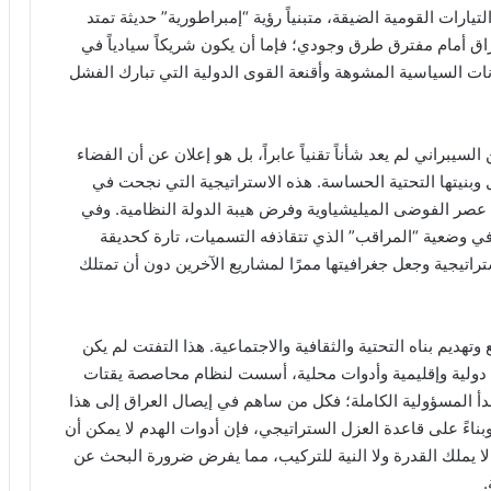
يارات القومية الضيقة، متبنياً رؤية “إمبراطورية” حديثة تمتد
ق أمام مفترق طرق وجودي؛ فإما أن يكون شريكاً سيادياً في
لكيانات السياسية المشوهة وأقنعة القوى الدولية التي تبارك الفشل
سيبراني لم يعد شأناً تقنياً عابراً، بل هو إعلان عن أن الفضاء
 وبنيتها التحتية الحساسة. هذه الاستراتيجية التي نجحت في
عصر الفوضى الميليشياوية وفرض هيبة الدولة النظامية. وفي
ي وضعية “المراقب” الذي تتقاذفه التسميات، تارة كحديقة
تراتيجية وجعل جغرافيتها ممرًا لمشاريع الآخرين دون أن تمتلك
ديم بناه التحتية والثقافية والاجتماعية. هذا التفتت لم يكن
دولية وإقليمية وأدوات محلية، أسست لنظام محاصصة يقتات
دأ المسؤولية الكاملة؛ فكل من ساهم في إيصال العراق إلى هذا
بناءً على قاعدة العزل الستراتيجي، فإن أدوات الهدم لا يمكن أن
ا يملك القدرة ولا النية للتركيب، مما يفرض ضرورة البحث عن
.