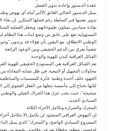
​عقدة الدستور وإعادة تدوير الفشل
​يمثل الدستور الحالي العائق الأكبر أمام أي نهوض وطن
تدوير نفسها في السلطة رغم فشلها المتكرر. إن بقاء الم
بقادة سياديين يمثلون طموحاتهم، ويجعل العملية السيا
المسؤولية تقع على عاتق من وضع لبنات هذا النظام لتق
الوطني الانطلاق، مع اليقين بأن هؤلاء قد يرتدون “وج
شعبياً يفرق بين الدعم الحقيقي وبين الوعود الزائفة.
​القبائل العراقية كبدن للهوية والوحدة
​تعد القبائل العراقية هي المستودع الحقيقي للهوية الع
محاولات التجهيل أو التبعية. في ظل تشابه المعاناة من
الجهود خلف أجندة وطنية عابرة للمسميات والمناطقية. إ
لكنها تحتاج إلى مأسسة تنقلها من الفعل العفوي إلى ا
صحيحة”، حيث يجب عزل هذا الحراك القبلي والوطني ع
السيادي الجديد.
​المحرك والشرارة وتكامل الأجزاء الثلاثة
​إن النهوض العراقي المنشود لن يكتمل إلا بتكامل أجزاء 
المشروع السيادي الواضح، و”المحرك” الذي يمثل الداع
لوجستي متطور وغطاء شرعي وقانوني يحميه من نفوذ ال