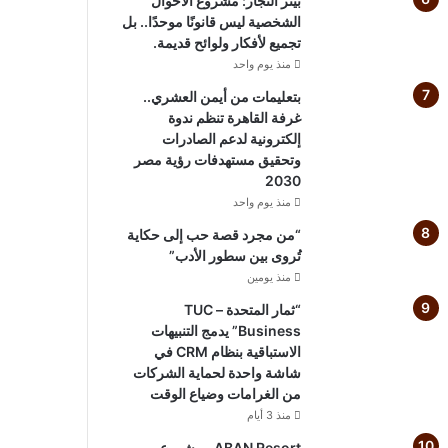
بيتر النجار: مشروع الأحوال
الشخصية ليس قانونًا موحدًا.. بل
تجميع لأفكار ولوائح قديمة.
منذ يوم واحد
بتعليمات من أيمن العشري..
غرفة القاهرة تنظم ندوة
إلكترونية لدعم الصادرات
وتحقيق مستهدفات رؤية مصر
2030
منذ يوم واحد
“من مجرد قصة حب إلى حكاية
تُروى بين سطور الأدب”
منذ يومين
“ثمار المتحدة – TUC
Business” يدمج التنبيهات
الاستباقية بنظام CRM في
شاشة واحدة لحماية الشركات
من الغرامات وضياع الوقت
منذ 3 أيام
ABAN Resort.. مشروع