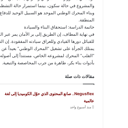
والمشروع في حالة سكون، بينما استمرار حالة التشظي
وبناء المحرك الوطني الموحد هو السبيل الوحيد للدفا
المنطقة.
​خاتمة الدراسة: استحقاق البناء والسيادة
​في نهاية المطاف، إن الطريق إلى بر الأمان يمر عبر ال
للقبائل دورها القيادي وللعراق سيادته المفقودة. إن 
يمتلك الجرأة على تشغيل “المحرك الوطني” بعيداً عن إمل
“القلب” المحرك لمشروعه الخاص، مستنداً إلى أصوله ال
بأدوات بناء بكر، طاهرة من جرب المحاصصة والتبعية.
مقالات ذات صلة
Negusflex.. صانع المحتوى الذي حوّل الكوميديا إلى لغة
عالمية
منذ أسبوع واحد