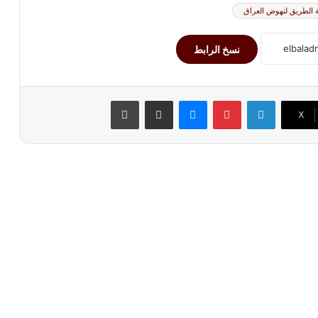
ة الطريق لنهوض العراق
نسخ الرابط
لينكدإن
بينتيريست
ماسنجر
مشاركة عبر البريد
طباعة
‫X