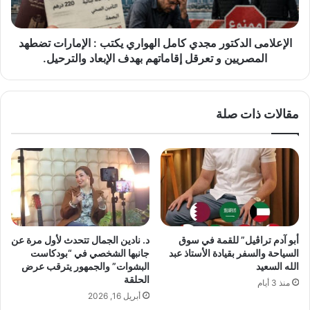
ش
ى
ي
ا
ا
ل
الإعلامى الدكتور مجدي كامل الهواري يكتب : الإمارات تضطهد
ل
د
المصريين و تعرقل إقاماتهم بهدف الإبعاد والترحيل.
م
ك
ي
ت
د
و
مقالات ذات صلة
ي
ر
ا
م
ج
د
ي
ك
ا
م
ل
أبو آدم تراڤيل” للقمة في سوق
د. نادين الجمال تتحدث لأول مرة عن
ا
السياحة والسفر بقيادة الأستاذ عبد
جانبها الشخصي في “بودكاست
ل
الله السعيد
البشوات” والجمهور يترقب عرض
ه
الحلقة
منذ 3 أيام
و
أبريل 16, 2026
ا