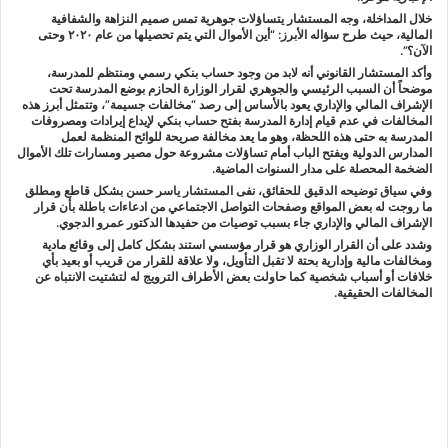
خلال المداخلة، وجه المستشار يتساؤلات جوهرية تمس صميم النزاهة والشفافية
المالية، حيث طرح سؤاله الأبرز: “أين الأموال التي يتم تحصيلها من عام ٢٠٢٠ وحتى
الآن؟”.
وأكد المستشار القانوني أنه لابد من وجود حساب بنكي رسمي ومنتظم للمدرسة،
موضحاً أن السبب الرئيسي والجوهري لقرار الوزارة الحازم بوضع المدرسة تحت
الإشراف المالي والإداري يعود بالأساس إلى رصد “مخالفات جسيمة”، وتتمثل أبرز هذه
المخالفات في عدم قيام إدارة المدرسة بفتح حساب بنكي لإيداع إيرادات ومصروفات
المدرسة به حتى هذه اللحظة، وهو ما يعد مخالفة صريحة للوائح المنظمة لعمل
المدارس الدولية ويفتح الباب أمام تساؤلات مشروعة حول مصير ومسارات تلك الأموال
الضخمة المحصلة على مدار السنوات الماضية.
وفي سياق توضيحه الدقيق للحقائق، نفى المستشار ياسر حسن بشكل قاطع ومطلق
ما روجت له بعض المواقع وصفحات التواصل الاجتماعي من ادعاءات باطلة بأن قرار
الإشراف المالي والإداري جاء بسبب توصيات من حفيدها الدكتور عمرو الدجوي.
وشدد على أن القرار الوزاري هو قرار مؤسسي استند بشكل كامل إلى وقائع مادية
ومخالفات مالية وإدارية بحتة لا تقبل التأويل، ولا علاقة للقرار من قريب أو بعيد بأي
خلافات أو أسباب شخصية كما حاولت بعض الأطراف الترويج له لتشتيت الانتباه عن
المخالفات الحقيقية.