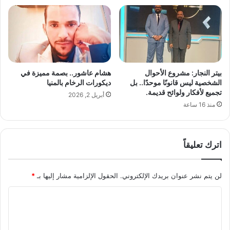
ر
ي
ي
ك
ت
ب
:
بيتر النجار: مشروع الأحوال
هشام عاشور.. بصمة مميزة في
ا
الشخصية ليس قانونًا موحدًا.. بل
ديكورات الرخام بالمنيا
ل
تجميع لأفكار ولوائح قديمة.
أبريل 2, 2026
إ
منذ 16 ساعة
م
ا
ر
اترك تعليقاً
ا
ت
ت
لن يتم نشر عنوان بريدك الإلكتروني.
الحقول الإلزامية مشار إليها بـ
*
ض
ط
ا
ه
ل
د
ا
ت