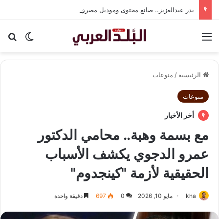
بدر عبدالعزيز.. صانع محتوى وموديل مصري يواصل تألقه في المملكة العربية السعودية
القائمة
بح
الوضع ا
الرئيسية
/
منوعات
منوعات
أخر الأخبار
مع بسمة وهبة.. محامي الدكتور
عمرو الدجوي يكشف الأسباب
الحقيقية لأزمة "كينجدوم"
kha
مايو 10, 2026
0
697
دقيقة واحدة