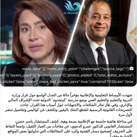
{"remix_data":[],"remix_entry_point":"challenges","source_tags":
ons":0,"layers_used":0,"brushes_used":0,"photos_added":0,"total_editor_actions":
"is_sticker":false,"edited_since_last_sticker_save":true,"containsFTESticker":false}
شهدت الأوساط التعليمية والإعلامية مؤخراً حالة من الجدل الواسع حول قرار وزارة
التربية والتعليم والتعليم الفني بوضع مدرسة “كينجدوم” الدولية تحت الإشراف المالي
والإداري، وفي ظل تناثر الشائعات والاجتهادات حول أسباب هذا القرار، جاءت
التصريحات القانونية الرسمية لتقطع الشك باليقين وتكشف عن كواليس وتفاصيل تنشر
لأول مرة.
في مداخلة هاتفية حاسمة مع الإعلامية بسمة وهبة، كشف المستشار ياسر حسن،
المستشار القانوني للدكتور عمرو الدجوي، عن مفاجآت من العيار الثقيل، واضعاً النقاط
على الحروف لتصحيح مسار القضية والرد على المغالطات التي تداولتها بعض المواقع
الإخبارية مؤخراً.