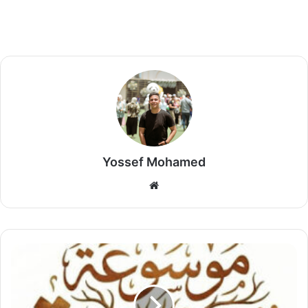
Yossef Mohamed
موق
ع
الوي
ب
ص
ن
ا
ع
ة