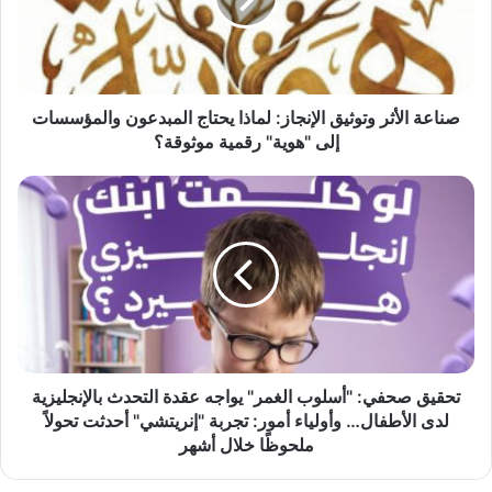
ا
ل
أ
ث
ر
صناعة الأثر وتوثيق الإنجاز: لماذا يحتاج المبدعون والمؤسسات
و
إلى "هوية" رقمية موثوقة؟
ت
و
ت
ث
ح
ي
ق
ق
ي
ا
ق
ل
ص
إ
ح
ن
ف
ج
ي
ا
:
تحقيق صحفي: "أسلوب الغمر" يواجه عقدة التحدث بالإنجليزية
ز
"
لدى الأطفال… وأولياء أمور: تجربة "إنريتشي" أحدثت تحولاً
:
أ
ملحوظًا خلال أشهر
ل
س
م
ل