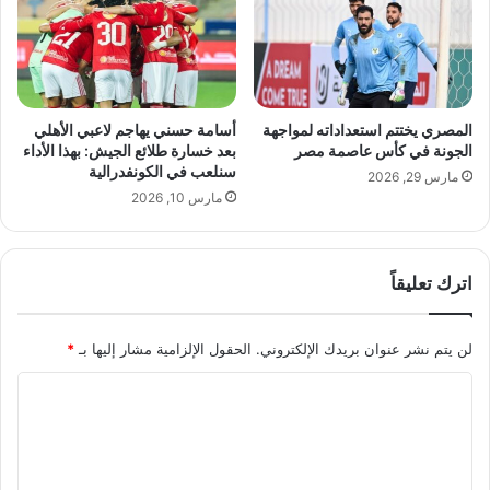
س
د
س
ث
ا
ب
ت
ا
إ
ل
ل
إ
المصري يختتم استعداداته لمواجهة
أسامة حسني يهاجم لاعبي الأهلي
ى
ن
الجونة في كأس عاصمة مصر
بعد خسارة طلائع الجيش: بهذا الأداء
"
ج
سنلعب في الكونفدرالية
مارس 29, 2026
ه
ل
مارس 10, 2026
و
ي
ي
ز
ة
ي
اترك تعليقاً
"
ة
ر
ل
ق
د
لن يتم نشر عنوان بريدك الإلكتروني.
الحقول الإلزامية مشار إليها بـ
*
م
ى
ي
ا
ا
ة
ل
م
ل
أ
و
ط
ت
ث
ف
ع
و