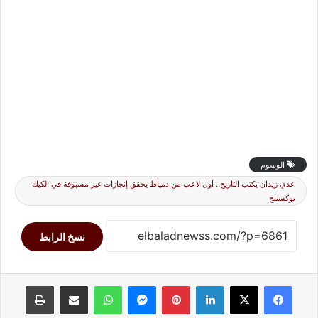
الوسوم
عدي زيدان يكتب التاريخ.. أول لاعب من دمياط يحقق إنجازات غير مسبوقة في الكيك
بوكسينج
نسخ الرابط
لينكدإن
بينتيريست
ماسنجر
واتساب
مشاركة عبر البريد
طباعة