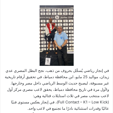
في إنجاز رياضي يُسجَّل بحروف من ذهب، نجح البطل المصري عدي
زيدان، مواليد 25 مايو، ابن محافظة دمياط، في تحقيق أرقام تاريخية
غير مسبوقة، ليصبح حديث الوسط الرياضي داخل مصر وخارجها.
ولأول مرة في تاريخ محافظة دمياط، يحقق لاعب مصري مركز أول
لاعب منتخب مصر في ثلاث استايلات قتالية وهي:
(Full Contact – K1 – Low Kick)، في إنجاز يعكس مستوى فنيًا
عاليًا وقدرات استثنائية نادرًا ما تجتمع في لاعب واحد.