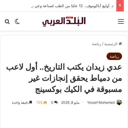
د. أوليغ أباكوموف.. 12 عامًا من الطب لصناعة وعي صحي يتجاوز حدود العلاج
القائمة
بح
الوضع ا
الرئيسية
/
رياضة
رياضة
عدي زيدان يكتب التاريخ.. أول لاعب
من دمياط يحقق إنجازات غير
مسبوقة في الكيك بوكسينج
Yossef Mohamed
مايو 8, 2026
0
705
دقيقة واحدة