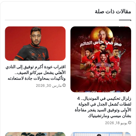
ا
و
ذ
مقالات ذات صلة
ب
ا
ا
ي
ل
ح
غ
ت
م
ا
ر
ج
"
ا
ي
ل
و
اقتراب عودة أكرم توفيق إلى النادي
م
ا
الأهلي يشعل ميركاتو الصيف..
ب
ج
وتأكيدات بمحاولات جادة لاستعادته
د
ه
مارس 30, 2026
ع
ع
و
ق
زلزال تحكيمي في المونديال.. 4
ن
د
لقطات تُشعل الجدل في الجولة
و
ة
الأولى وتوفيق السيد يفجر مفاجأة
ا
ا
بشأن ميسي ومارتشينياك
ل
ل
يونيو 18, 2026
م
ت
ؤ
ح