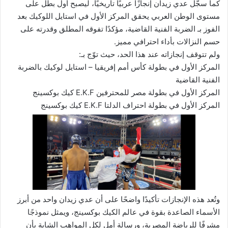
كما سجّل عدي زيدان إنجازًا عربيًا تاريخيًا، ليصبح أول بطل على
مستوى الوطن العربي يحقق المركز الأول في استايل اللوكيك بعد
الفوز بـ الضربة الفنية القاضية، مؤكدًا تفوقه المطلق وقدرته على
حسم النزالات بأداء احترافي مميز.
ولم تتوقف إنجازاته عند هذا الحد، حيث توّج بـ:
المركز الأول في بطولة كأس أمم إفريقيا – استايل لوكيك بالضربة
الفنية القاضية
المركز الأول في بطولة مصر للمحترفين E.K.F كيك بوكسينج
المركز الأول في بطولة احتراف الدلتا E.K.F كيك بوكسينج
وتُعد هذه الإنجازات تأكيدًا واضحًا على أن عدي زيدان واحد من أبرز
الأسماء الصاعدة بقوة في عالم الكيك بوكسينج، ويمثل نموذجًا
مشرفًا للرياضة المصرية، ورسالة أمل لكل المواهب الشابة بأن