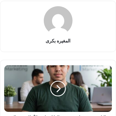
المغيره بكرى
ا
ل
ب
ا
ش
م
ه
ن
د