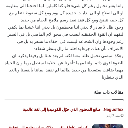
واننا بشر نحاول رغم كل شيء فلو كنا كاملين لما احتجنا الى مقاومه
او الى اصلاح او الى بدايات جديده كل يوم ومع كل سقوط نتعلم مع
كل خيبه ننضج ومع كل فقد نعيد رسم ملامح الحياه من جديد
وجود ظل لا يغادر لا يعني اننا محطمون بل يعني اننا عشنا بما يكفي
لنفهم ان القوة الحقيقيه ليست في محو الام الماضي بل في السير
رغم وجودها وان الشجاعه ليست في اخفاء ما نشعر به بل في
الاعتراف بأن هناك جزءا بداخلنا ما زال ينتظر شفاءه
وهكذا نمضي نحمل ظلنا معنا لكنه لم يعد عبئا بل رفيقا يذكرنا ان
الضوء اقوى دائما واننا مهما تأخرنا عن احلامنا سنصل يوما وان الحياه
مهما ضاقت ستسعنا من جديد طالما لم نفقد ايماننا بأنفسنا وبالغد
الذي ينتظرنا
مقالات ذات صلة
Negusflex.. صانع المحتوى الذي حوّل الكوميديا إلى لغة عالمية
منذ 7 أيام
كيرلس عاطف تقي.. ملاكم شاب يطمح إلى تحقيق