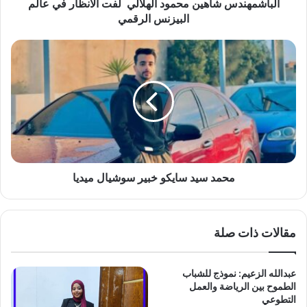
س
الباشمهندس شاهين محمود الهلالي لفت الأنظار في عالم
ش
البيزنس الرقمي
ا
ه
م
ي
ح
ن
م
م
د
ح
س
م
ي
و
د
د
س
ا
ا
ل
ي
محمد سيد سايكو خبير سوشيال ميديا
ه
ك
ل
و
ا
خ
مقالات ذات صلة
ل
ب
ي
ي
ر
عبدالله الزعيم: نموذج للشباب
ل
س
الطموح بين الرياضة والعمل
ف
و
التطوعي
ت
ش