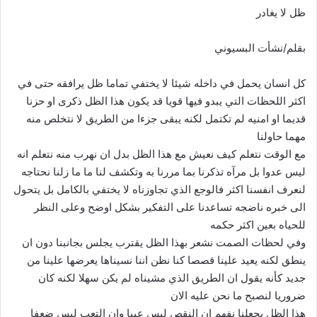
ظل لا يغادر
بقلم/نشأت البسيوني
كل انسان يحمل في داخله شيئا لا يختفي تماما ظل يرافقه حتى في
اكثر اللحظات التي يبدو فيها قويا قد يكون هذا الظل ذكرى او حزنا
قديما او امنيه لم تكتمل لكنه يبقى جزءا من الطريق لا نتخلص منه
مهما حاولنا
مع الوقت نتعلم كيف نعيش مع هذا الظل بدل ان نهرب منه نتعلم انه
ليس عدوا بل مرآه تذكرنا بما مررنا به وتكشف لنا ما ما زلنا نحتاجه
لنعرف انفسنا اكثر فالوجع الذي تجاوزناه لا يختفي بالكامل بل يتحول
الى خبره ناضجه تساعدنا على التفكير بشكل اوضح وعلى النظر
للحياه بعين اكثر حكمه
وفي لحظات الصمت نشعر بهذا الظل يقترب يجلس بجانبنا دون ان
ينطق لكنه يعيد علينا قصصا كنا نظن اننا نسيناها يعرضها علينا من
جديد كأنه يقول ان الطريق الذي مشيناه لم يكن سهلا لكنه كان
ضروريا لنصبح ما نحن عليه الان
هذا الظل يجعلنا نفهم ان النقص ليس عيبا وان التعب ليس ضعفا