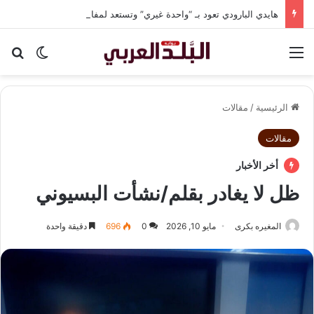
هايدي البارودي تعود بـ “واحدة غيري” وتستعد لمفاجآت فنية وحفلات بالساحل الشمالي
القائمة
بح
الوضع ا
الرئيسية
/
مقالات
مقالات
أخر الأخبار
ظل لا يغادر بقلم/نشأت البسيوني
المغيره بكرى
مايو 10, 2026
0
696
دقيقة واحدة