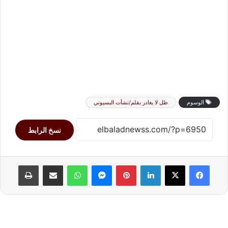
الوسوم
ظل لا يغادر بقلم/نشأت البسيوني
نسخ الرابط
لينكدإن
بينتيريست
ماسنجر
واتساب
مشاركة عبر البريد
طباعة