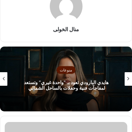
منال الخولى
منوعات
هايدي البارودي تعود بـ “واحدة غيري” وتستعد
لمفاجآت فنية وحفلات بالساحل الشمالي
ف
ا