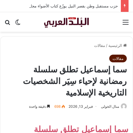
حزب مستقبل وطن بقصر النيل يوزّع كتاب الأضواء مجانًا بالتعاون مع شركة نهضة مصر
القائمة
بح
الوضع ا
الرئيسية
/
مقالات
مقالات
سما إسماعيل تطلق سلسلة
رمضانية لإحياء سِيَر الشخصيات
التاريخية الإسلامية
منال الخولى
فبراير 13, 2026
698
دقيقة واحدة
سما إسماعيل تطلق سلسلة