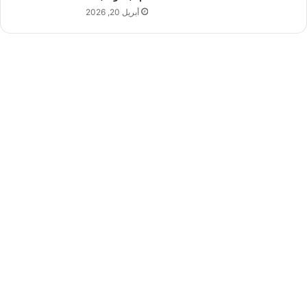
ت
أبريل 20, 2026
ف
ي
ب
ر
ن
ا
م
ج
«
تِ
ك
ل
ا
ي
ف
»