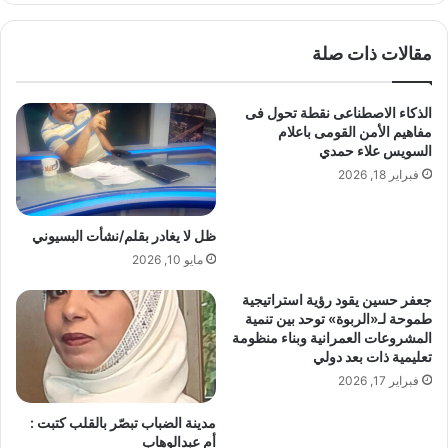
و
ح
ل
د
مقالات ذات صلة
و
ب
ج
ق
ي
ل
الذكاء الاصطناعى نقطة تحول فى
ا
م
مفاهيم الأمن القومى باعلام
ع
/
السويس علاء حمدي
ل
ن
فبراير 18, 2026
ى
ش
م
أ
خ
ت
ظل لا يغادر بقلم/نشأت البسيوني
ت
ا
مايو 10, 2026
ل
ل
ف
ب
جعفر حسين يقود رؤية استراتيجية
ا
س
طموحة لـ«الربوة» توحد بين تنمية
ل
ي
المشروعات العمرانية وبناء منظومة
م
و
تعليمية ذات بعد دولي
ج
ن
فبراير 17, 2026
ا
ي
ل
مدينة الضباب تبصّر بالقلب كتبت :
ا
أم عبدالوهاب