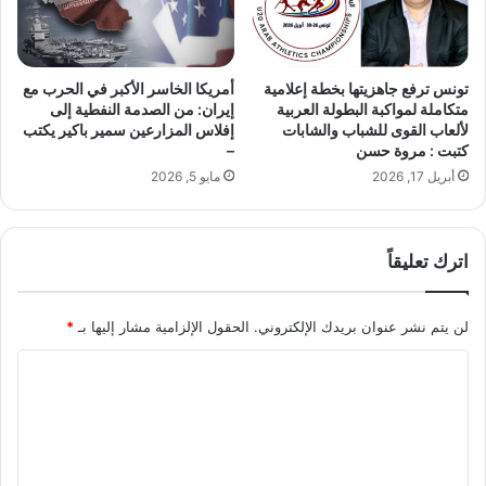
س
ق
و
ط
تونس ترفع جاهزيتها بخطة إعلامية
أمريكا الخاسر الأكبر في الحرب مع
4
متكاملة لمواكبة البطولة العربية
إيران: من الصدمة النفطية إلى
م
لألعاب القوى للشباب والشابات
إفلاس المزارعين سمير باكير يكتب
كتبت : مروة حسن
–
ط
و
أبريل 17, 2026
مايو 5, 2026
ر
ي
ن
اترك تعليقاً
ف
ي
ق
لن يتم نشر عنوان بريدك الإلكتروني.
الحقول الإلزامية مشار إليها بـ
*
ض
ي
ا
ة
ل
ن
ص
ت
ب
ع
ب