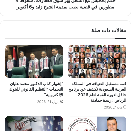
حكم بالحبس مع الشغل يهز سوق العقارات: سقوط 4
د
ع
مطورين في قضية نصب بمدينة الشيخ زايد و6 أكتوبر
ل
ا
ل
ش
مقالات ذات صلة
غ
ل
ي
ه
ز
س
و
ق
ا
قمة مستقبل الضيافة في المملكة
“إشهار كتاب الدكتور محمد عليان
ل
العربية السعودية تكشف عن برنامج
النعيمات “التنظيم القانوني للبنوك
ع
حافل لدورة القمة لعام 2026
الإلكترونية”
ق
الرياض : زبيدة حمادنة
أبريل 21, 2026
ا
مايو 7, 2026
ر
ا
ت
: