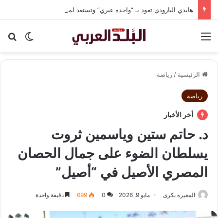
هايدي البارودي تعود بـ “واحدة غيري” وتستعد لمفاجآت فنية وحفلات بالساحل الشمالي
القائمة
بح
الوضع ا
الرئيسية
/
رياضة
رياضة
أخر الأخبار
د. حاتم ستين وياسمين ثروت
يسلطان الضوء على جمال الحصان
المصري الأصيل في “أصيل”
المغيره بكرى
مايو 9, 2026
0
699
دقيقة واحدة