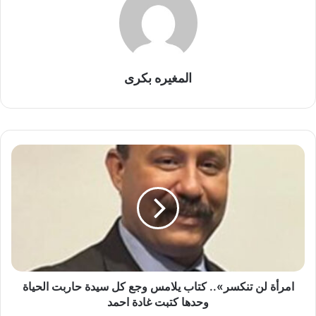
المغيره بكرى
ا
م
ر
أ
ة
ل
ن
ت
ن
ك
امرأة لن تنكسر».. كتاب يلامس وجع كل سيدة حاربت الحياة
س
وحدها كتبت غادة احمد
ر