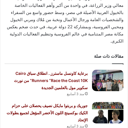
معالي وزير الزراعة، في واحدة من أكبر وأهم الفعاليات الخاصة
بالخيول العربية الأصيلة في مصر، وسط حضور واسع من السفراء
والشخصيات العامة ورجال الأعمال ونخبة من مُلاك ومربي الخيول
ومحبي الفروسية، وبمشاركة 22 دولة عربية، في حدث ضخم يعكس
مكانة مصر المتنامية في عالم الفروسية وتنظيم الفعاليات الدولية
الكبرى.
مقالات ذات صلة
برعاية كاونسل ماسترز.. انطلاق سباق Cairo
Runners “Race the Coast 10K” من نورث
سكوير مول بالعلمين الجديدة
منذ 3 أسابيع
جوريك و بربتوا مايكل نصيف يحصلان على حزام
الكيك بوكسينج اللون الأخضر المؤهل لجميع بطولات
الإتحاد
منذ 3 أسابيع