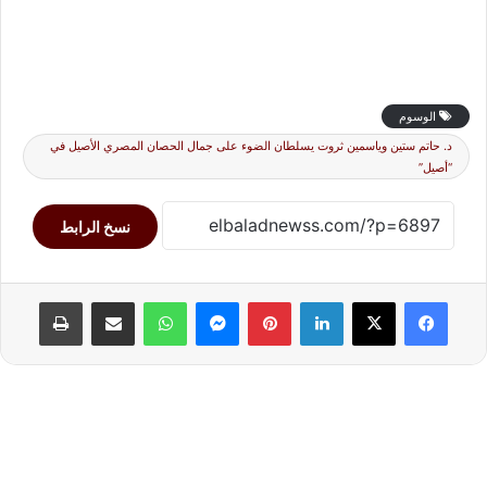
الوسوم
د. حاتم ستين وياسمين ثروت يسلطان الضوء على جمال الحصان المصري الأصيل في
“أصيل”
نسخ الرابط
لينكدإن
بينتيريست
ماسنجر
واتساب
مشاركة عبر البريد
طباعة