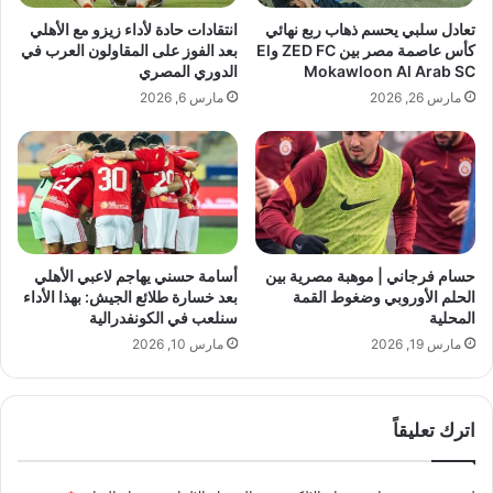
ح
تعادل سلبي يحسم ذهاب ربع نهائي
انتقادات حادة لأداء زيزو مع الأهلي
ا
كأس عاصمة مصر بين ZED FC وEl
بعد الفوز على المقاولون العرب في
ر
Mokawloon Al Arab SC
الدوري المصري
ب
مارس 26, 2026
مارس 6, 2026
ت
ا
ل
ح
ي
ا
ة
و
حسام فرجاني | موهبة مصرية بين
أسامة حسني يهاجم لاعبي الأهلي
ح
الحلم الأوروبي وضغوط القمة
بعد خسارة طلائع الجيش: بهذا الأداء
د
المحلية
سنلعب في الكونفدرالية
ه
مارس 19, 2026
مارس 10, 2026
ا
ك
ت
اترك تعليقاً
ب
ت
غ