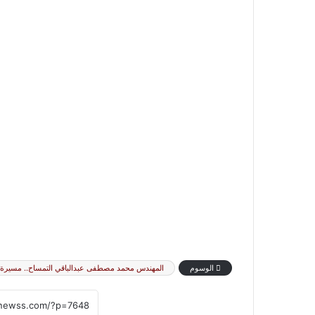
الوسوم
المهندس محمد مصطفى عبدالباقي التمساح.. مسيرة هن