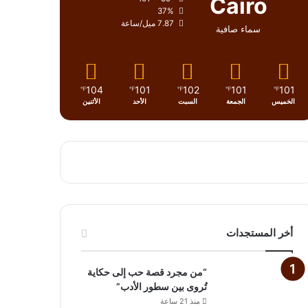
Cairo
37%
7.87 ميل/ساعة
سماء صافية
104
101
102
101
101
℉
℉
℉
℉
℉
الخميس
الجمعة
السبت
الأحد
الأثنين
أخر المستجدات
“من مجرد قصة حب إلى حكاية
تُروى بين سطور الأدب”
منذ 21 ساعة