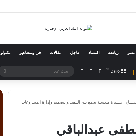
 مصر
رياضة
اقتصاد
عاجل
مقالات
فن ومشاهير
تكنولوج
℉
88
فيسبوك
ملخص الموقع RSS
الوضع المظلم
بح
Cairo
عن
اح.. مسيرة هندسية تجمع بين التنفيذ والتصميم وإدارة المشروعات
فى عبدالباقي