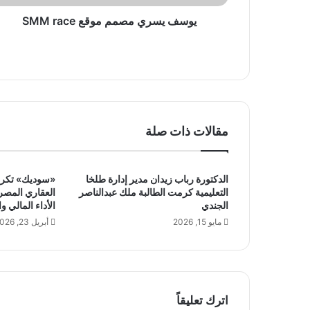
م
ص
يوسف يسري مصمم موقع SMM race
م
م
م
و
ق
ع
S
مقالات ذات صلة
M
M
r
الدكتورة رباب زيدان مدير إدارة طلخا
«سوديك» تكرس
a
التعليمية كرمت الطالبة ملك عبدالناصر
العقاري المصر
c
الجندي
الأداء المالي و
e
مايو 15, 2026
أبريل 23, 2026
اترك تعليقاً