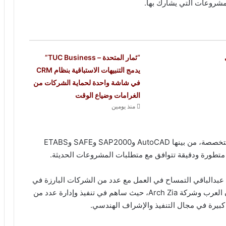
لمشروعات التي يشارك بها.
“ثمار المتحدة – TUC Business”
يدمج التنبيهات الاستباقية بنظام CRM
في شاشة واحدة لحماية الشركات من
الغرامات وضياع الوقت
منذ يومين
ويمتلك خبرة واسعة في استخدام البرامج الهندسية المتخصصة، من بينها AutoCAD وSAP2000 وSAFE وETABS
دالباقي التمساح في العمل مع عدد من الشركات البارزة في
قطاع المقاولات والإنشاءات، من بينها شركة المقاولون العرب وشركة Arch Zia، حيث ساهم في تنفيذ وإدارة عدد من
كبيرة في مجال التنفيذ والإشراف الهندسي.