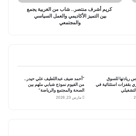
ف
م
كريم أشرف منتصر.. شاب من الغربية يجمع
ن
بين التميز الأكاديمي والعمل السياسي
ت
والمجتمعي
ص
ر
.
.
ش
ا
ب
م
 ريادتها للسوق
“أحمد ضيف عبداللطيف علي حيدر..
ن
ي بقفزات استثنائية في
من الفيوم نموذج شبابي ملهم بين
ا
التشغيلي
الصحة والمجتمع والرياضة”
ل
مارس 23, 2026
غ
ر
ب
ي
ة
ي