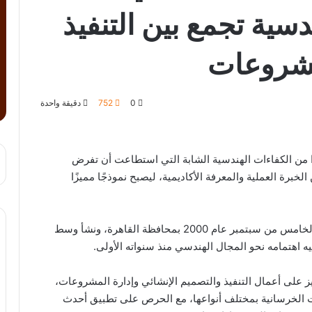
سية تجمع بين التنفيذ
مشروعات
0
752
دقيقة واحدة
 من الكفاءات الهندسية الشابة التي استطاعت أن تفرض
برة العملية والمعرفة الأكاديمية، ليصبح نموذجًا مميزًا
وُلد المهندس محمد مصطفى عبدالباقي التمساح في الخامس من سبتمبر عام 2000 بمحافظة القاهرة، ونشأ وسط
ه اهتمامه نحو المجال الهندسي منذ سنواته الأولى.
على أعمال التنفيذ والتصميم الإنشائي وإدارة المشروعات،
الخرسانية بمختلف أنواعها، مع الحرص على تطبيق أحدث