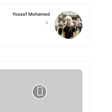
Yossef Mohamed
موق
ع
الوي
ب
أ
ي
و
س
ف
ي
س
ر
ي