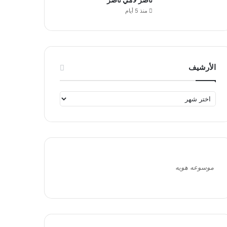
منذ 5 أيام
الأرشيف
ا
ل
أ
ر
ش
ي
ف
موسوعه هويه