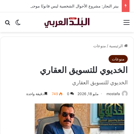
بيتر النجار: مشروع الأحوال الشخصية ليس قانونًا موحدًا.. بل تجميع لأفكار ولوائح قديمة.
القائمة
بح
الوضع ا
الرئيسية
/
منوعات
منوعات
الخديوي للتسويق العقاري
الخديوي للتسويق العقاري
mostafa
مايو 18, 2026
0
749
دقيقة واحدة