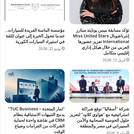
ح
ع
ي
ا
ش
ل
ق
و
ط
ع
تؤكد مسابقة ميس يونايتد ستارز
مؤسسة الماسة الفريدة للسيارات..
ر
ي
إنترناشونال Miss United Stars
عندما تتحول الخبرة إلى عنوان للثقة
ي
ف
International تعزيز حضورها
في استيراد السيارات الكورية
ق
ي
العربي من خلال هيكل إداري
يونيو 22, 2026
ه
إ
إقليمي متكامل
ن
ن
أبريل 12, 2026
ح
ق
و
ا
ا
ذ
ل
ح
ن
ي
ج
ا
ا
ة
ح
ا
شركة “أسفاليا” توقع شراكة
“ثمار المتحدة – TUC Business”
ف
استراتيجية مع “هواوي كلاود” لتعزيز
يدمج التنبيهات الاستباقية بنظام
ل
حلول الحوسبة السحابية والأمن
CRM في شاشة واحدة لحماية
ي
ب
السيبراني في مصر والمنطقة
الشركات من الغرامات وضياع
م
ش
الوقت
ج
مايو 9, 2026
ر