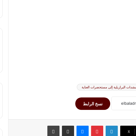
لمشدات البرازيلية إلى مستحضرات العناية
نسخ الرابط
لينكدإن
بينتيريست
ماسنجر
مشاركة عبر البريد
طباعة
‫X