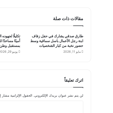
ا
د
.
مقالات ذات صلة
.
ب
ص
طارق صدقي يشارك في حفل زفاف
تكليلًا لجهوده 
م
ابنة رجل الأعمال باسل سماقية وسط
أمينًا مساعدًا 
ة
حضور نخبة من كبار الشخصيات
بمستقبل وطن
ا
مايو 11, 2026
يونيو 29, 2026
ح
ت
ر
ا
ف
ي
اترك تعليقاً
ة
ف
ي
لن يتم نشر عنوان بريدك الإلكتروني.
الحقول الإلزامية مشار إل
ع
ا
ا
ل
ل