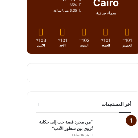
Cairo
65%
6.35 ميل/ساعة
سماء صافية
103
101
102
101
101
℉
℉
℉
℉
℉
الخميس
الجمعة
السبت
الأحد
الأثنين
أخر المستجدات
“من مجرد قصة حب إلى حكاية
تُروى بين سطور الأدب”
منذ 16 ساعة