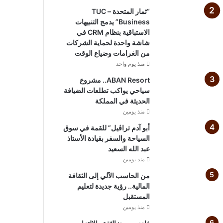
“ثمار المتحدة – TUC
Business” يدمج التنبيهات
الاستباقية بنظام CRM في
شاشة واحدة لحماية الشركات
من الغرامات وضياع الوقت
منذ يوم واحد
ABAN Resort.. مشروع
سياحي يواكب تطلعات الضيافة
الحديثة في المملكة
منذ يومين
أبو آدم تراڤيل” للقمة في سوق
السياحة والسفر بقيادة الأستاذ
عبد الله السعيد
منذ يومين
من الحاسب الآلي إلى الثقافة
المالية.. رؤية جديدة لتعليم
المستقبل
منذ يومين