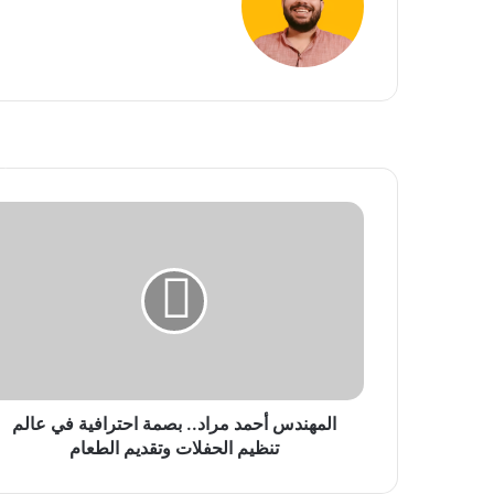
أ
ا
ل
م
ه
ن
د
س
أ
ح
م
المهندس أحمد مراد.. بصمة احترافية في عالم
د
تنظيم الحفلات وتقديم الطعام
م
ر