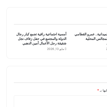
ا
ل
س
ي
د
:
الميدانية.. عمرو القطامي
أمسية اجتماعية راقية تجمع كبار رجال
ر
للمجالس المحلية
الدولة والمجتمع في حفل زفاف نجل
ح
شقيقة رجل الأعمال أمين الدهبي
ل
مايو 13, 2026
ة
ش
ا
ب
م
ن
ش
ب
ر
يها بـ
*
ا
ا
ل