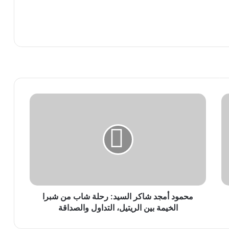
قرأ التالي
م
ح
م
و
د
أ
م
ج
د
ش
محمود أمجد شاكر السيد: رحلة شاب من شبرا
ا
الخيمة بين الريتيل، التداول والصداقة
ك
ر