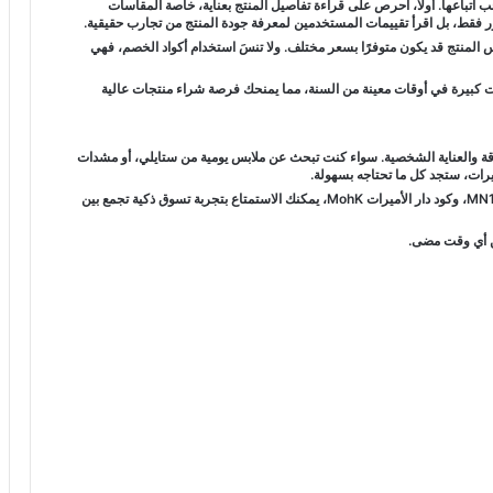
تباعها. أولًا، احرص على قراءة تفاصيل المنتج بعناية، خاصة المقاسات
لصور فقط، بل اقرأ تقييمات المستخدمين لمعرفة جودة المنتج من تجارب حقيقية.
فس المنتج قد يكون متوفرًا بسعر مختلف. ولا تنسَ استخدام أكواد الخصم، فهي
ت كبيرة في أوقات معينة من السنة، مما يمنحك فرصة شراء منتجات عالية
لأناقة والعناية الشخصية. سواء كنت تبحث عن ملابس يومية من ستايلي، أو مشدات
ميرات، ستجد كل ما تحتاجه بسهولة.
ومع استخدام أكواد الخصم مثل كود ستايلي FFT، وكود مترو برازيل MN11، وكود دار الأميرات MohK، يمكنك الاستمتاع بتجربة تسوق ذكية تجمع بين
ن أي وقت مضى.