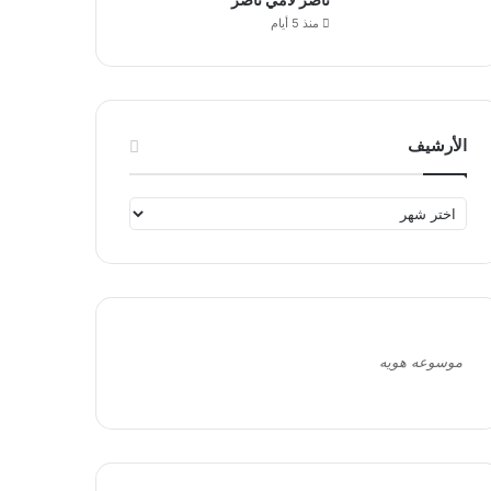
منذ 5 أيام
الأرشيف
ا
ل
أ
ر
ش
ي
ف
موسوعه هويه