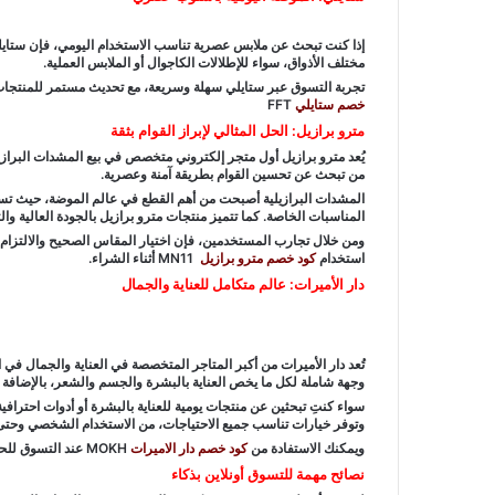
إذا كنت تبحث عن ملابس عصرية تناسب الاستخدام اليومي، فإن ستايلي 
مختلف الأذواق، سواء للإطلالات الكاجوال أو الملابس العملية.
تجربة التسوق عبر ستايلي سهلة وسريعة، مع تحديث مستمر للمنتجا
خصم ستايلي
FFT
مترو برازيل: الحل المثالي لإبراز القوام بثقة
يُعد مترو برازيل أول متجر إلكتروني متخصص في بيع المشدات البرازي
من تبحث عن تحسين القوام بطريقة آمنة وعصرية.
المشدات البرازيلية أصبحت من أهم القطع في عالم الموضة، حيث تسا
المناسبات الخاصة. كما تتميز منتجات مترو برازيل بالجودة العالية و
ومن خلال تجارب المستخدمين، فإن اختيار المقاس الصحيح والالتزام
استخدام
كود خصم مترو برازيل
MN11 أثناء الشراء.
دار الأميرات: عالم متكامل للعناية والجمال
تُعد دار الأميرات من أكبر المتاجر المتخصصة في العناية والجمال في 
وجهة شاملة لكل ما يخص العناية بالبشرة والجسم والشعر، بالإضاف
سواء كنتِ تبحثين عن منتجات يومية للعناية بالبشرة أو أدوات احترافية
وتوفر خيارات تناسب جميع الاحتياجات، من الاستخدام الشخصي وحتى 
ويمكنك الاستفادة من
كود خصم دار الاميرات
MOKH عند التسوق للحصول على منتجاتك المفضلة بسعر أقل.
نصائح مهمة للتسوق أونلاين بذكاء