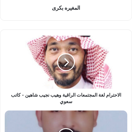
المغيره بكرى
ا
ل
ا
ح
ت
ر
ا
م
ل
غ
الاحترام لغة المجتمعات الراقية وهيب نجيب شاهين - كاتب
ة
سعوي
ا
ل
ب
م
ص
ج
ي
ت