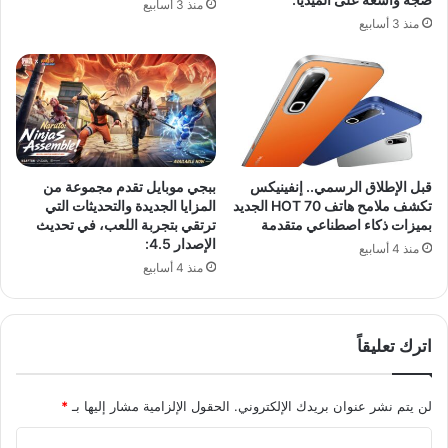
منذ 3 أسابيع
ه
منذ 3 أسابيع
ي
ن
-
ك
ا
ت
ب
س
قبل الإطلاق الرسمي.. إنفينيكس
ببجي موبايل تقدم مجموعة من
ع
تكشف ملامح هاتف HOT 70 الجديد
المزايا الجديدة والتحديثات التي
و
بميزات ذكاء اصطناعي متقدمة
ترتقي بتجربة اللعب، في تحديث
الإصدار 4.5:
ي
منذ 4 أسابيع
منذ 4 أسابيع
اترك تعليقاً
لن يتم نشر عنوان بريدك الإلكتروني.
الحقول الإلزامية مشار إليها بـ
*
ا