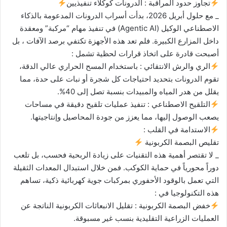
​تجاوز حدود المراقبة : الدرونات كوكلاء تنفيذيين
_ ​مع حلول أبريل 2026، بدأت أسراب الدرونات المدعومة بالذكاء
الاصطناعي الوكيل (Agentic AI) في تنفيذ مهام “مركبة” ومعقدة
داخل المزارع الكبيرة. فلم تعد هذه الأجهزة تكتفي برصد الآفات ، بل
أصبحت قادرة على اتخاذ قرارات لحظية تشمل :
​الري والرش الانتقائي : باستخدام المسح الحراري عالي الدقة،
تقوم الدرونات بتحديد احتياجات كل شجرة أو نبات على حدة، مما
يقلل من هدر المياه والمبيدات بنسبة تصل إلى 40%.
​التلقيح الاصطناعي : تنفيذ عمليات تلقيح دقيقة في مساحات
يصعب الوصول إليها، مما يعزز من جودة المحاصيل وإنتاجيتها.
​الاستدامة في القلب :
تقليص البصمة الكربونية
_ ​لا تقتصر أهمية هذه التقنيات على زيادة الربحية فحسب، بل تلعب
دوراً محورياً في حماية الكوكب. فمن خلال استبدال المعدات الثقيلة
التي تعمل بالوقود الأحفوري بمركبات جوية كهربائية ذكية، تساهم
هذه التكنولوجيا في :
​خفض البصمة الكربونية : تقليل الانبعاثات الكربونية الناتجة عن
العمليات الزراعية التقليدية بنسب غير مسبوقة.