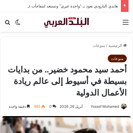
هايدي البارودي تعود بـ “واحدة غيري” وتستعد لمفاجآت فنية وحفلات بالساحل الشمالي
القائمة
بح
الوضع ا
الرئيسية
/
منوعات
منوعات
أحمد سيد محمود خضير.. من بدايات
بسيطة في أسيوط إلى عالم ريادة
الأعمال الدولية
Yossef Mohamed
أبريل 26, 2026
0
885
دقيقة واحدة