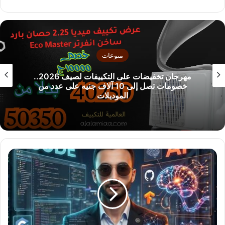
ع
الوي
ب
منوعات
مهرجان تخفيضات على التكييفات لصيف 2026..
بدر عب
خصومات تصل إلى 10 آلاف جنيه على عدد من
الموديلات
ح
ي
ن
ي
ل
ت
ق