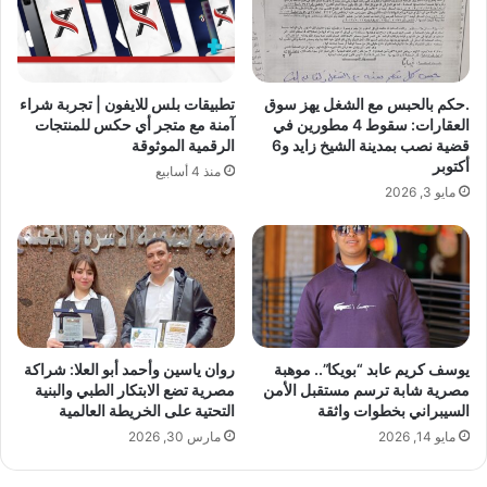
ب
ع
ق
ل
ل
م
م
و
.حكم بالحبس مع الشغل يهز سوق
تطبيقات بلس للايفون | تجربة شراء
:
ا
العقارات: سقوط 4 مطورين في
آمنة مع متجر أي حكس للمنتجات
أ
ل
قضية نصب بمدينة الشيخ زايد و6
الرقمية الموثوقة
م
ك
أكتوبر
منذ 4 أسابيع
ي
ف
مايو 3, 2026
ر
ا
ع
ء
ا
ة
د
ل
ع
ي
د
يوسف كريم عابد “بويكا”.. موهبة
روان ياسين وأحمد أبو العلا: شراكة
مصرية شابة ترسم مستقبل الأمن
مصرية تضع الابتكار الطبي والبنية
السيبراني بخطوات واثقة
التحتية على الخريطة العالمية
مايو 14, 2026
مارس 30, 2026