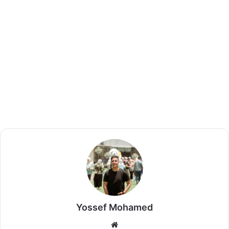
Yossef Mohamed
موق