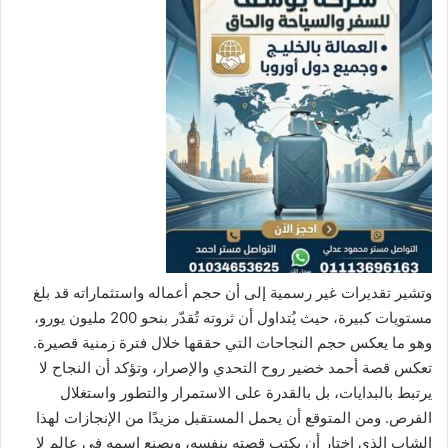
وتشير تقديرات غير رسمية إلى أن حجم أعماله واستثماراته قد بلغ
مستويات كبيرة، حيث يُتداول أن ثروته تُقدّر بنحو 200 مليون يورو،
وهو ما يعكس حجم النجاحات التي حققها خلال فترة زمنية قصيرة.
تعكس قصة أحمد خضير روح التحدي والإصرار، وتؤكد أن النجاح لا
يرتبط بالبدايات، بل بالقدرة على الاستمرار والتطور واستغلال
الفرص. ومن المتوقع أن يحمل المستقبل مزيدًا من الإنجازات لهذا
الشاب الذي اختار أن يكتب قصته بنفسه، ويصنع اسمه في عالم لا