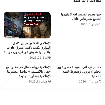
مقالات ذات صلة
م
ل
/
ا
ن
م
حين يصبح الصمت لغة لا يفهمها
ش
ح
الجميع بقلم/ناني عادل
أ
ا
مارس 6, 2026
ت
ل
ا
ر
ل
و
ب
ح
الإعلامى الدكتور مجدي كامل
س
ب
الهواري يكتب : كيف تسرق عادات
ي
ق
وتقاليد ولغة وهوية وطن دون حرب؟
و
ل
أبريل 29, 2026
ن
م
ي
/
حسام فرجاني | موهبة مصرية بين
الإعلامية ريهام جمال مذيعة برنامج
م
الحلم الأوروبي وضغوط القمة
«هي والاستثمار» تواصل مسيرتها
ر
المحلية
الإعلامية بخطوات جديدة
ي
فبراير 14, 2026
فبراير 18, 2026
ن
ا
ح
س
ن