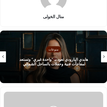
منال الخولى
منوعات
هايدي البارودي تعود بـ “واحدة غيري” وتستعد
لمفاجآت فنية وحفلات بالساحل الشمالي
ا
ل
ش