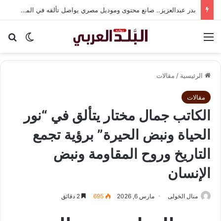
بدر عبدالعزيز.. صانع محتوى وموديل مصري يواصل تألقه في المملكة العربية السعودية
القائمة
بح
الوضع ا
الرئيسية
/
مقالات
مقالات
الكاتب جمال مختار يتألق في “نور
الحياة ونبض الحيرة” برؤية تجمع
التاريخ وروح المقاومة ونبض
الإنسان
منال الخولى
مارس 6, 2026
695
2 دقائق