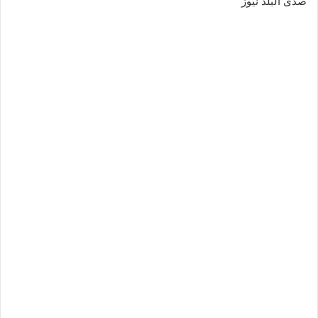
صدى البلد نيوز