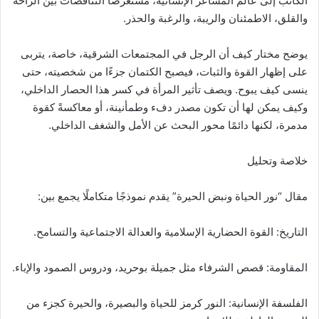
الكاتب إلى عالم المشاعر الإنسانية، مستعرضًا التناقضات بين الراحة
والقلق، الاطمئنان والريبة، والرغبة والحذر.
يوضح مختار كيف أن الرجل في المجتمعات الشرقية، خاصة، يتربى
على إظهار القوة والثبات، فيصبح الكتمان جزءًا من شخصيته، حتى
ينسى كيف يبوح. ويصف تأثير المرأة في كسر هذا الحصار الداخلي،
وكيف يمكن لها أن تكون مصدر دفء وطمأنينة، أو معاكسةً كقوة
مدمرة، لكنها دائمًا محور البحث عن الأمل والشغف الداخلي.
خلاصة وتحليل
مقال “نور الحياة ونبض الحيرة” يقدم نموذجًا متكاملًا يجمع بين:
التاريخ: القوة الحضارية الإسلامية والعدالة الاجتماعية والتسامح.
المقاومة: قصص الشرفاء مثل جميلة بوحريد، ودروس الصمود والإباء.
الفلسفة الإنسانية: النور كرمز للحياة والبصيرة، والحيرة كجزء من