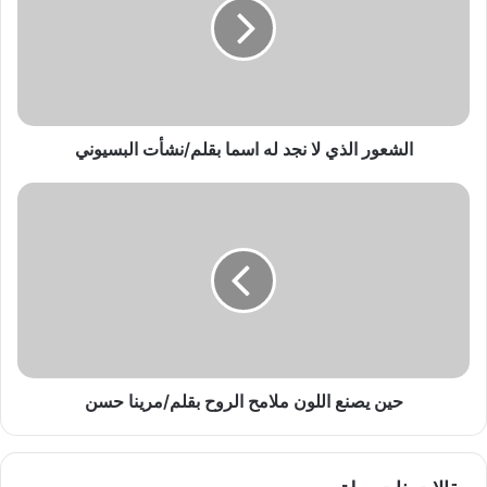
ع
و
ر
ا
ل
ذ
ي
الشعور الذي لا نجد له اسما بقلم/نشأت البسيوني
ل
ا
ح
ن
ي
ج
ن
د
ي
ل
ص
ه
ن
ا
ع
س
ا
م
ل
ا
ل
حين يصنع اللون ملامح الروح بقلم/مرينا حسن
ب
و
ق
ن
ل
م