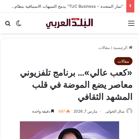
“ثمار المتحدة – TUC Business” يدمج التنبيهات الاستباقية بنظام CRM في شاشة واحدة لحماية الشركات من الغرامات وضياع الوقت
القائمة
بح
الوضع ا
الرئيسية
/
مقالات
مقالات
«كعب عالي»… برنامج تلفزيوني
معاصر يضع الموضة في قلب
المشهد الثقافي
منال الخولى
مارس 7, 2026
697
دقيقة واحدة