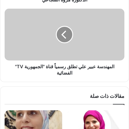
و
ه
ا
ا
ل
ل
م
س
ه
ج
ن
ا
د
ع
س
ي
ة
ع
ب
المهندسة عبير علي تطلق رسمياً قناة "الجمهورية TV"
ي
الفضائية
ر
ع
ل
مقالات ذات صلة
ي
ت
ط
ل
ق
ر