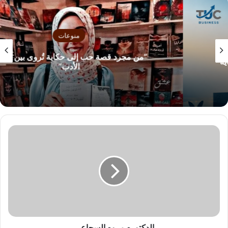
منوعات
“من مجرد قصة حب إلى حكاية تُروى بين سطور
الأدب”
ا
ل
د
ك
ت
و
ر
ه
م
ر
الدكتوره مروه السجاعي