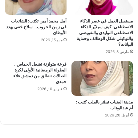
س
م
ي
مستقبل العمل في عصر الذكاء
أمل محمد أمين تكتب: الشائعات
اً
الاصطناعي: كيف سيغيّر الذكاء
في زمن الحروب… سلاح خفي يهدد
ق
الاصطناعي التوليدي والتفويضي
الأوطان
ن
والتوكيلي شكل الوظائف وحماية
مايو 15, 2026
ا
البيانات؟
ة
مارس 8, 2026
"
ا
قرعة متوازنة تشعل الحماس..
ل
البطولة الرمضانية الأولى لكرة
ج
الصالات تنطلق من دمشق علاء
حمدي
م
ه
فبراير 10, 2026
و
ر
مدينة الضباب تبصّر بالقلب كتبت :
ي
أم عبدالوهاب
ة
أبريل 20, 2026
T
V
"