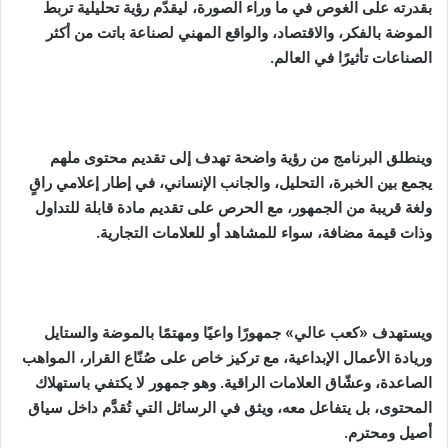
بقدرته على الغوص في ما وراء الصورة، ليقدّم رؤية تحليلية تربط
الموضة بالفكر، والاقتصاد، والواقع المهني لصناعة باتت من أكثر
الصناعات تأثيرًا في العالم.
وينطلق البرنامج من رؤية واضحة تهدف إلى تقديم محتوى ملهم
يجمع بين الخبرة، التحليل، والجانب الإنساني، في إطار إعلامي راقٍ
ولغة قريبة من الجمهور، مع الحرص على تقديم مادة قابلة للتداول
وذات قيمة مضافة، سواء للمشاهد أو للعلامات التجارية.
ويستهدف «كعب عالي» جمهورًا واعيًا ومهتمًا بالموضة والستايل
وريادة الأعمال الإبداعية، مع تركيز خاص على صُنّاع القرار، المواهب
الصاعدة، وعشّاق العلامات الراقية. وهو جمهور لا يكتفي باستهلاك
المحتوى، بل يتفاعل معه، ويثق في الرسائل التي تُقدَّم داخل سياق
أصيل ومحترم.