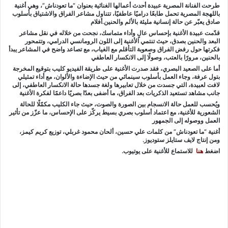
طرحت الفنانة المصرية عبيدة أحدث أعمالها الغنائية بعنوان “ما تعودناش”، وهي أغنية
باللهجة المصرية تحمل طابعًا دراميًا عاطفيًا، تتناول مشاعر الفراق والاشتياق بأسلوب
صادق يعبّر عن حالة إنسانية مليئة بالألم والحنين.أفلام
قدّمت عبيدة الأغنية بإحساس عالٍ وأداء متماسك، نجحت من خلاله في نقل مشاعر
البعد والحنين بصدق، حيث تنتمي الأغنية إلى اللون الرومانسي الدرامي، وتتمحور
فكرتها حول رفض الفراق وصعوبة التأقلم مع الغياب، مع تصاعد واضح في المشاعر يبدأ
بالحنين، مرورًا بالعتب، وصولًا إلى الانكسار العاطفي
أما على الصعيد البصري، فقد صدرت الأغنية على طريقة الفيديو كليب بتوقيع المخرجة
بتول عرفة، وجاء العمل بأسلوب سينمائي من حيث الإضاءة والألوان، مع أداء تمثيلي
لافت لعبيدة، التي جسدت من خلال تعابيرها ولغة جسدها حالة الانكسار العاطفي، إلى
جانب مشاهد تستعيد الذكريات بعد الفراق، ما أضفى بعدًا بصريًا داعمًا لفكرة الأغنية
ويُحسب للعمل حالة الانسجام بين الصورة والصوت، حيث جاء الكليب مكمّلًا للحالة
الشعورية للأغنية، مع اعتماد أسلوب بصري بسيط يركّز على الإحساس، ما عزّز من تأثير
العمل ووصوله إلى الجمهور
أغنية “ما تعودناش” من كلمات علي حسين، ألحان محمود غربلي، توزيع كريم كيمز،
ومن إنتاج لايف ستايلز ستوديوز.
اضغط
هنا
للاستماع للأغنية على يوتيوب.