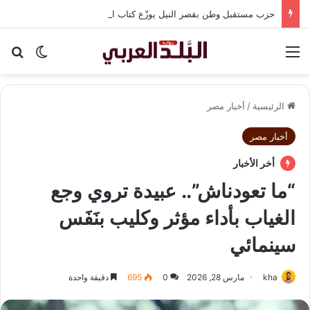
حزب مستقبل وطن بقصر النيل يوزّع كتاب الأضواء مجانًا بالتعاون مع شركة نهضة مصر
القائمة
بح
الوضع ا
الرئيسية
/
أخبار مصر
أخبار مصر
أخر الأخبار
“ما تعودناش”.. عبيدة تروي وجع
الغياب بأداء مؤثر وكليب بنَفَس
سينمائي
kha
مارس 28, 2026
0
695
دقيقة واحدة