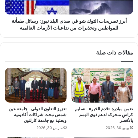
.
ر
ر
ي
ح
ح
ل
ا
أبرز تصريحات التوك شو في صدى البلد نيوز: رسائل طمأنة
ة
ت
للمواطنين وتحذيرات من تداعيات الأزمات العالمية
ك
ا
ف
ل
ا
ت
مقالات ذات صلة
ح
و
م
ك
ن
ش
ا
و
ل
ف
ص
ي
ف
ص
ر
د
إ
ى
ضمن مبادرة «قدم الخير».. تسليم
تعزيز التعاون الدولي.. جامعة عين
ل
ا
كراسٍ متحركة لدعم ذوي الهمم
شمس تبحث شراكات أكاديمية
ى
ل
بالأقصر
وبحثية مع جامعة كارلتون
ا
ب
يونيو 30, 2026
مارس 30, 2026
م
ل
ت
د