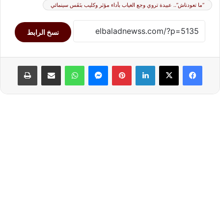
“ما تعودناش”.. عبيدة تروي وجع الغياب بأداء مؤثر وكليب بنَفَس سينمائي
نسخ الرابط
لينكدإن
بينتيريست
ماسنجر
واتساب
مشاركة عبر البريد
طباعة