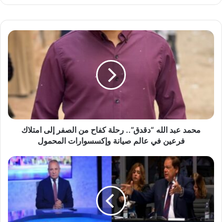
م
ح
م
د
ع
ب
د
ا
ل
ل
محمد عبد الله “دقدق”.. رحلة كفاح من الصفر إلى امتلاك
ه
فرعين في عالم صيانة وإكسسوارات المحمول
“
د
أ
ق
ب
د
ر
ق
ز
”
ت
.
ص