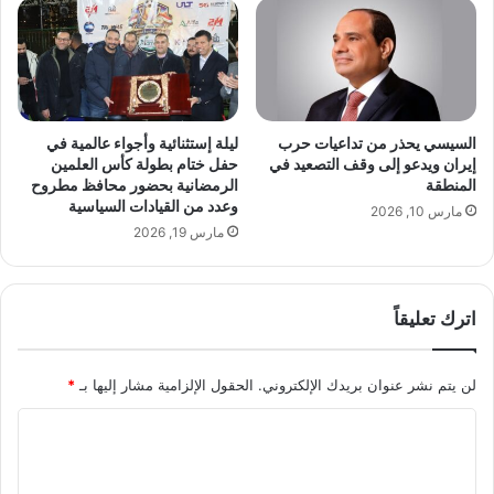
ل
ن
ا
ي
ك
و
ف
ز
ر
:
ع
ر
السيسي يحذر من تداعيات حرب
ليلة إستثنائية وأجواء عالمية في
ي
س
إيران ويدعو إلى وقف التصعيد في
حفل ختام بطولة كأس العلمين
ن
ا
المنطقة
الرمضانية بحضور محافظ مطروح
ف
ئ
وعدد من القيادات السياسية
مارس 10, 2026
ي
ل
مارس 19, 2026
ع
ط
ا
م
ل
أ
اترك تعليقاً
م
ن
ص
ة
ي
ل
لن يتم نشر عنوان بريدك الإلكتروني.
الحقول الإلزامية مشار إليها بـ
*
ا
ل
ن
م
ا
ة
و
و
ل
ا
إ
ط
ت