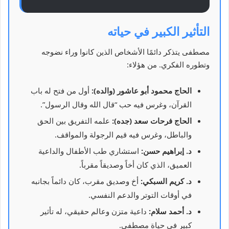
التأثير الكبير في حياته
مصطفى يتذكر دائمًا الأشخاص الذين كانوا وراء نضوجه
وتطوره الفكري. من هؤلاء:
الحاج محمود أبو عاشور (والده):
أول من فتح له باب
القرآن، وغرس فيه حب “قال الله وقال الرسول”.
الحاج فرحات سعد (جده):
علمه التفريق بين الحق
والباطل، وغرس فيه قيم الرجولة والمواقف.
د. إبراهيم حسن:
استشاري طب الأطفال والداعية
العميق، الذي كان أخاً وصديقاً مقرباً.
د. كريم السبكي:
أخ وصديق مقرب، كان دائماً بجانبه
في أوقات التوتر والدعم النفسي.
د. أحمد سلام:
داعية متزن وعالم حقيقي، له تأثير
كبير في حياة مصطفى.