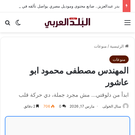
بدر عبدالعزيز.. صانع محتوى وموديل مصري يواصل تألقه في المملكة العربية السعودية
القائمة
بح
الوضع ا
الرئيسية
/
منوعات
منوعات
المهندس مصطفى محمود ابو
عاشور
ابدأ من دلوقتي... مش مجرد جملة، دي حركة قلب
منال الخولى
مارس 17, 2026
0
706
2 دقائق