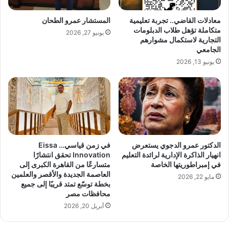
ش
ت
ا
ج
معادلات القاضي.. تجربة تعليمية
المستشار عمرو الطحان
ر
م
متكاملة تؤهل طلاب الدبلومات
يونيو 27, 2026
ك
ح
التجارية لاستكمال مشوارهم
ف
م
الجامعي
ي
د
يونيو 13, 2026
ص
ا
ي
ل
ا
ص
غ
ي
ة
ف
ر
ي
ؤ
و
ي
د
الدكتور عمرو الدجوي يستعرض
في زمن قياسي… Eissa
ة
و
انهيار الذاكرة الإدارية لرائدة التعليم
Innovation تحقق انتشارًا
و
ر
في إمبراطوريتها الخاصة
متسارعًا من القاهرة الكبرى إلى
ط
العاصمة الجديدة والأقصر والعلمين
ه
مايو 22, 2026
بخطة توسّع تمتد قريبًا إلى جميع
ن
ف
محافظات مصر
ي
ي
ة
أبريل 20, 2026
ت
ل
ط
م
و