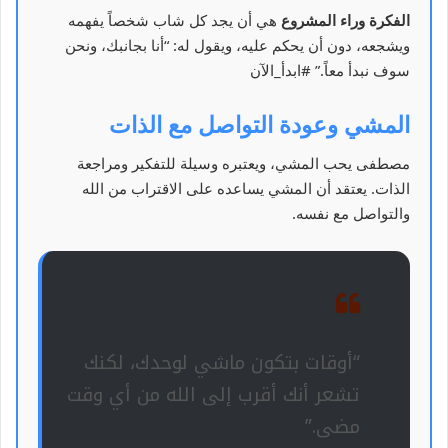
الفكرة وراء المشروع
هي أن يجد كل شاب شخصاً يفهمه
ويشجعه، دون أن يحكم عليه، ويقول له: “أنا بجانبك، ونحن
سوف نبدأ معاً.” #ابدأ_الآن
المشي وعودة التواصل مع الذات
مصطفى يحب المشي، ويعتبره وسيلة للتفكير ومراجعة
الذات. يعتقد أن المشي يساعده على الاقتراب من الله
والتواصل مع نفسه.
“أوقات بتكون ماشي لوحدك، لكنك
تشعر أنك أقرب إلى الله من أي وقت
مضى.”