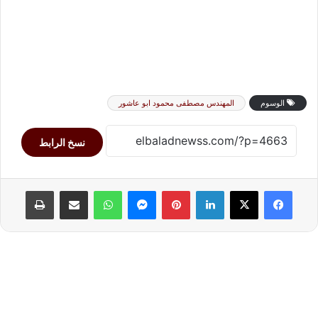
الوسوم
المهندس مصطفى محمود ابو عاشور
نسخ الرابط
لينكدإن
بينتيريست
ماسنجر
واتساب
مشاركة عبر البريد
طباعة