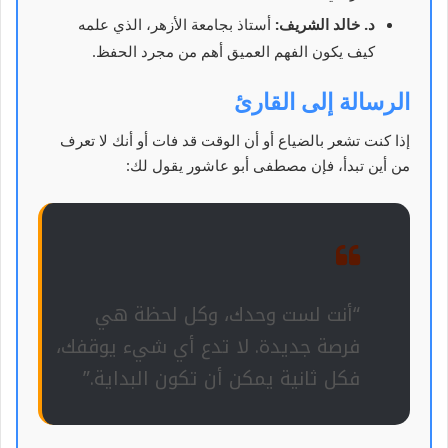
د. خالد الشريف:
أستاذ بجامعة الأزهر، الذي علمه
كيف يكون الفهم العميق أهم من مجرد الحفظ.
الرسالة إلى القارئ
إذا كنت تشعر بالضياع أو أن الوقت قد فات أو أنك لا تعرف
من أين تبدأ، فإن مصطفى أبو عاشور يقول لك:
“أنت لست وحدك، وكل لحظة هي
فرصة جديدة. لا تدع أي شيء يوقفك،
فكل ثانية يمكن أن تكون البداية.”