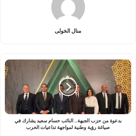
منال الخولى
ب
د
ع
و
ة
م
ن
ح
ز
ب
بدعوة من حزب الجبهة.. النائب حسام سعيد يشارك في
ا
صياغة رؤية وطنية لمواجهة تداعيات الحرب
ل