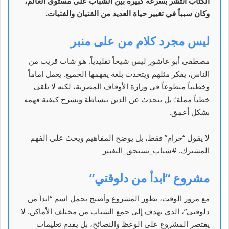
الكتاب انتشر بسرعة كبيرة بين الشباب على مستوى العالم،
وكان سبباً في تغيير حياة العديد من الفتيان والفتيات.
ليس مجرد كلام من على منبر
مصطفى أبو عاشور ليس شيخاً تقليدياً. هو شاب قريب من
الناس، يفكر مثلهم ويتحدث بلغة يفهمها الجميع. يعمل إماماً
وخطيباً متطوعاً في وزارة الأوقاف المصرية، لكنه لا يلقى
خطباً مملة؛ بل يتحدث عن الدين ببساطة ويشرح كيفية فهمه
بشكل أعمق.
لا يقول “حرام” فقط، بل يوضح المفاهيم ويحث على الفهم
المشترك. #شباب_يستحق_التغيير
مشروع “ابدأ من دلوقتي”
مع مرور الوقت، تطور المشروع وأصبح يحمل اسم “ابدأ من
دلوقتي”، الذي يهدف إلى جمع الشباب من مختلف الأماكن. لا
يقتصر المشروع على الوعظ والنصائح، بل يقدم تعليمات