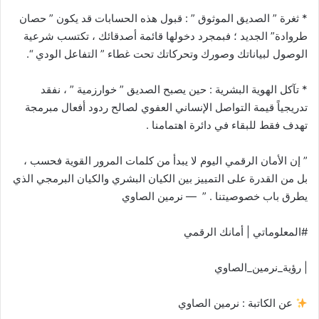
* ​ثغرة ” الصديق الموثوق ” : قبول هذه الحسابات قد يكون ” حصان
طروادة” الجديد ؛ فبمجرد دخولها قائمة أصدقائك ، تكتسب شرعية
الوصول لبياناتك وصورك وتحركاتك تحت غطاء ” التفاعل الودي “.
* ​تآكل الهوية البشرية : حين يصبح الصديق ” خوارزمية ” ، نفقد
تدريجياً قيمة التواصل الإنساني العفوي لصالح ردود أفعال مبرمجة
تهدف فقط للبقاء في دائرة اهتمامنا .
​” إن الأمان الرقمي اليوم لا يبدأ من كلمات المرور القوية فحسب ،
بل من القدرة على التمييز بين الكيان البشري والكيان البرمجي الذي
يطرق باب خصوصيتنا . ” — نرمين الصاوي
​#المعلوماتي | أمانك الرقمي
| رؤية_نرمين_الصاوي
عن الكاتبة : نرمين الصاوي