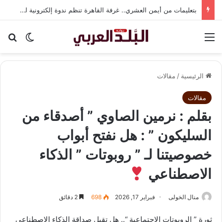
بتعليمات من أيمن العشري.. غرفة القاهرة تنظم ندوة إلكترونية لدعم الصادرات وتحقيق مستهدفات رؤية مصر 2030
القائمة
بح
الوضع ا
الرئيسية
/
مقالات
مقالات
بقلم : نرمين الصاوي ​” أصدقاء من
السليكون ” : هل نفتح أبواب
خصوصيتنا لـ ” روبوتات ” الذكاء
الاصطناعي
منال الخولى
فبراير 17, 2026
698
2 دقائق
ثورة ” الروبوتات الاجتماعية “.. هل تقبل صداقة الذكاء الاصطناعي