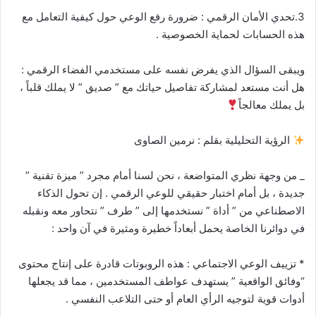
3.تحدي الأمان الرقمي : ضرورة رفع الوعي حول كيفية التعامل مع
هذه الحسابات لحماية الخصوصية .
​ويبقى السؤال الذي يفرض نفسه على مستخدمي الفضاء الرقمي :
هل أنت مستعد لمشاركة تفاصيل حياتك مع ” صديق ” لا يملك قلباً ،
بل يملك معالجاً
الرؤية التحليلية بقلم : نرمين الصاوى
_ من وجهة نظري المتواضعة ، نحن لسنا أمام مجرد ” ميزة تقنية ”
جديدة ، بل أمام اختبار حقيقي للوعي الرقمي . إن تحول الذكاء
الاصطناعي من ” أداة ” نستخدمها إلى ” طرف ” نتحاور معه ونقبله
في دوائرنا الخاصة يحمل أبعاداً خطيرة ومثيرة في آن واحد :
* ​تزييف الوعي الاجتماعي : هذه الروبوتات قادرة على إنتاج محتوى
“وفائق الواقعية ” يستهدف عواطف المستخدمين ، مما قد يجعلها
أدوات قوية لتوجيه الرأي العام أو حتى التلاعب النفسي .