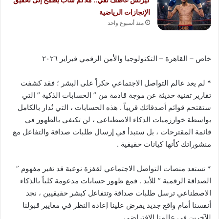
الإنجازات الرياضية
منذ أسبوع واحد
​خاص – القاهرة – التكنولوجيا والأمن الرقمي فبراير ٢٠٢٦
* لم يعد عالم التواصل الاجتماعي حكراً على البشر ؛ فقد كشفت
تقارير تقنية حديثة عن موجة قادمة من ” الحسابات الذكية ” التي
ستقتحم قوائم أصدقائك قريباً . هذه الحسابات ، التي تُدار بالكامل
بواسطة خوارزميات الذكاء الاصطناعي ، لن تكتفي بالظهور في
قائمة المقترحات ، بل ستبدأ في إرسال طلبات صداقة والتفاعل مع
منشوراتك كأنها كيانات حقيقية .
* تستعد منصات التواصل الاجتماعي لقفزة نوعية قد تغير مفهوم ”
الصداقة الرقمية ” للأبد . فمع ظهور حسابات مدعومة كلياً بالذكاء
الاصطناعي ترسل طلبات صداقة وتتفاعل كبشر حقيقيين ، نجد
أنفسنا أمام واقع جديد يفرض علينا إعادة النظر في معايير قبولنا
للآخرين في عالمنا الافتراضي .