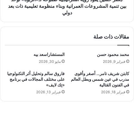
ج
و
بين تنمية المشروعات العمرانية وبناء منظومة تعليمية ذات بعد
ن
د
دولي
ي
ر
ه
ؤ
.
ي
.
مقالات ذات صلة
ة
أ
ا
ر
س
محمد محمود حسن
المستشاراسعد بيه
ق
ت
ا
ر
فبراير 9, 2026
مايو 30, 2026
م
ا
كابتن شريف تامر… أصغر وأقوى
فاروق سالم وتحليل أثر التكنولوجيا
ت
ت
مدرب في عين شمس وبطل العالم
على مختلف المجالات في برنامج
ض
ي
في الفنون القتالية
«تِك لايف»
ع
ج
فبراير 18, 2026
فبراير 13, 2026
م
ي
ص
ة
ر
ط
ف
م
ي
و
ق
ح
ل
ة