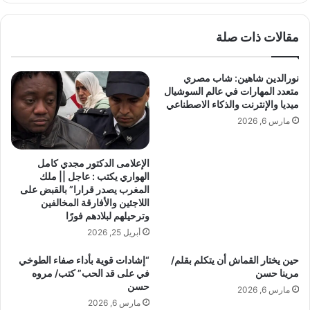
ر
أ
ة
ح
مقالات ذات صلة
ا
م
ل
د
ث
ح
نورالدين شاهين: شاب مصري
ق
س
متعدد المهارات في عالم السوشيال
ا
ن
ميديا والإنترنت والذكاء الاصطناعي
ف
ي
مارس 6, 2026
ة
ا
✍️
ل
و
ق
الإعلامى الدكتور مجدي كامل
ا
ا
الهواري يكتب : عاجل || ملك
ل
ض
المغرب يصدر قرارا” بالقبض على
ج
ي
اللاجئين والأفارقة المخالفين
م
ا
وترحيلهم لبلادهم فورًا
ا
ل
أبريل 25, 2026
ل
أ
ا
ن
حين يختار القماش أن يتكلم بقلم/
“إشادات قوية بأداء صفاء الطوخي
ل
ص
مرينا حسن
في على قد الحب” كتب/ مروه
ع
ا
حسن
مارس 6, 2026
ا
ر
مارس 6, 2026