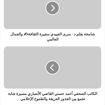
خ
ة
ب
ق
ل
م
د
شامخة بقلم د٠ سرى العبيدي سفيرة الثقافة✍️ والجمال
٠
العالمي
س
ر
ا
ى
ل
ا
ك
ل
ا
ع
ت
ب
ب
ي
ا
د
ل
ي
ص
س
ح
الكاتب الصحفي أحمد حسني القاضي الأنصاري مسيرة شابة
ف
ف
تجمع بين الجذور العريقة والطموح الإعلامي
ي
ي