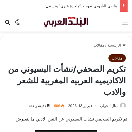
هايدي البارودي تعود بـ “واحدة غيري” وتستعد لمفاجآت فنية وحفلات بالساحل الشمالي
القائمة
بح
الوضع ا
الرئيسية
/
مقالات
مقالات
تكريم الصحفي/نشأت البسيوني من
الاكاديميه العربيه المغربية للشعر
والادب
منال الخولى
فبراير 13, 2026
696
دقيقة واحدة
تم تكريم الصحفي نشأت البسيوني عن النص الأدبي ما يتغيرش