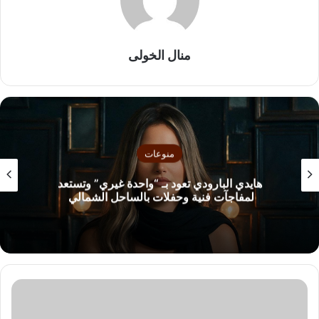
منال الخولى
منوعات
هايدي البارودي تعود بـ “واحدة غيري” وتستعد
لمفاجآت فنية وحفلات بالساحل الشمالي
ش
ا
م