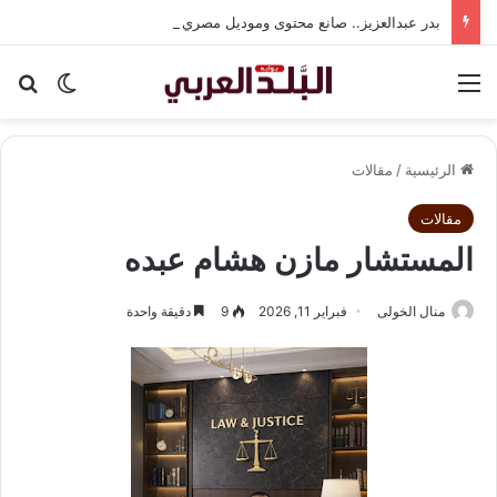
بدر عبدالعزيز.. صانع محتوى وموديل مصري يواصل تألقه في المملكة العربية السعودية
القائمة
بح
الوضع ا
الرئيسية
/
مقالات
مقالات
المستشار مازن هشام عبده
منال الخولى
فبراير 11, 2026
9
دقيقة واحدة