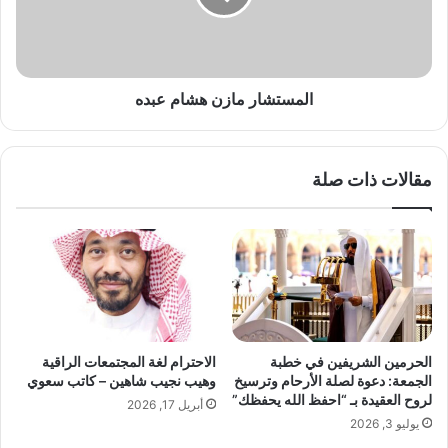
ع
ش
ب
ا
د
ر
ه
م
ا
المستشار مازن هشام عبده
ز
ن
ه
مقالات ذات صلة
ش
ا
م
ع
ب
د
ه
الحرمين الشريفين في خطبة
الاحترام لغة المجتمعات الراقية
الجمعة: دعوة لصلة الأرحام وترسيخ
وهيب نجيب شاهين – كاتب سعوي
لروح العقيدة بـ “احفظ الله يحفظك”
أبريل 17, 2026
يوليو 3, 2026