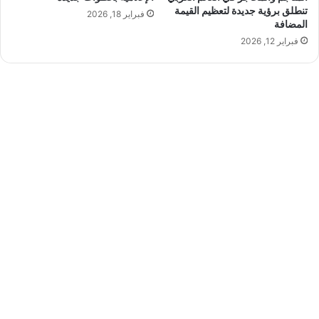
ر
م
تنطلق برؤية جديدة لتعظيم القيمة
فبراير 18, 2026
»
ؤ
المضافة
ت
ث
فبراير 12, 2026
و
ر
ا
ص
ل
م
س
ي
ر
ت
ه
ا
ا
ل
إ
ع
ل
ا
م