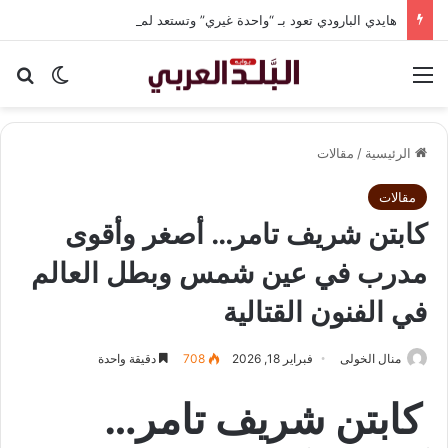
هايدي البارودي تعود بـ “واحدة غيري” وتستعد لمفاجآت فنية وحفلات بالساحل الشمالي
القائمة
بح
الوضع ا
الرئيسية
/
مقالات
مقالات
كابتن شريف تامر… أصغر وأقوى
مدرب في عين شمس وبطل العالم
في الفنون القتالية
منال الخولى
فبراير 18, 2026
708
دقيقة واحدة
كابتن شريف تامر…