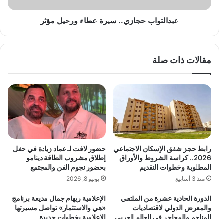
ي
ب
ع
ح
عبدالتواب حجازي.. سيرة عطاء ورحيل مؤثر
ة
ج
ب
ا
ر
ز
مقالات ذات صلة
ن
ي
ا
.
م
.
ج
س
«
ي
ه
ر
ي
ة
و
ع
ا
ط
رابط حجز شقق الإسكان الاجتماعي
حضور لافت لـ عماد زيادة في حفل
ل
ا
2026.. كراسة الشروط والأوراق
إطلاق مشروب الطاقة دينامو
ا
ء
المطلوبة وخطوات التقديم
بحضور نجوم الفن والمجتمع
س
و
منذ 3 أسابيع
يونيو 8, 2026
ت
ر
ث
ح
الدورة الحادية عشرة من الملتقي
الإعلامية ريهام جمال مذيعة برنامج
م
ي
والمعرض الدولي لاقتصاديات
«هي والاستثمار» تواصل مسيرتها
ا
ل
المناجم والمحاجر في العالم العربي
الإعلامية بخطوات جديدة