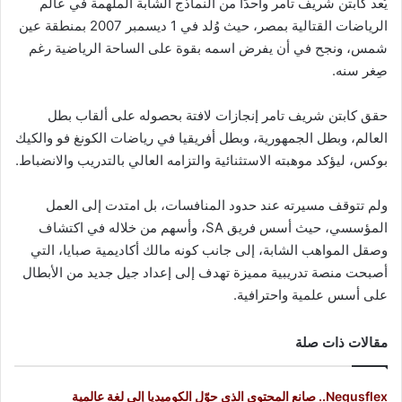
يُعد كابتن شريف تامر واحدًا من النماذج الشابة الملهمة في عالم
الرياضات القتالية بمصر، حيث وُلد في 1 ديسمبر 2007 بمنطقة عين
شمس، ونجح في أن يفرض اسمه بقوة على الساحة الرياضية رغم
صِغر سنه.
حقق كابتن شريف تامر إنجازات لافتة بحصوله على ألقاب بطل
العالم، وبطل الجمهورية، وبطل أفريقيا في رياضات الكونغ فو والكيك
بوكس، ليؤكد موهبته الاستثنائية والتزامه العالي بالتدريب والانضباط.
ولم تتوقف مسيرته عند حدود المنافسات، بل امتدت إلى العمل
المؤسسي، حيث أسس فريق SA، وأسهم من خلاله في اكتشاف
وصقل المواهب الشابة، إلى جانب كونه مالك أكاديمية صبايا، التي
أصبحت منصة تدريبية مميزة تهدف إلى إعداد جيل جديد من الأبطال
على أسس علمية واحترافية.
مقالات ذات صلة
Negusflex.. صانع المحتوى الذي حوّل الكوميديا إلى لغة عالمية