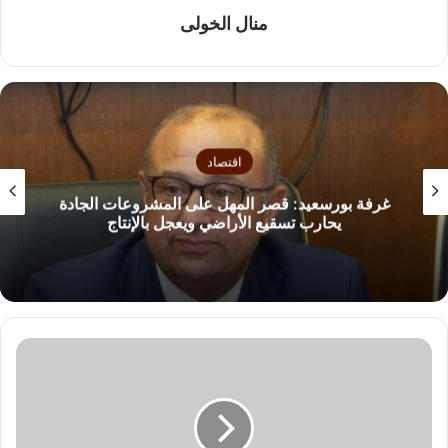
منال الخولى
اقتصاد
غرفة بورسعيد: قصر المهل على المشروعات الجادة
يحارب تسقيع الأراضي ويعجل بالإنتاج
م
ل
و
ك
ا