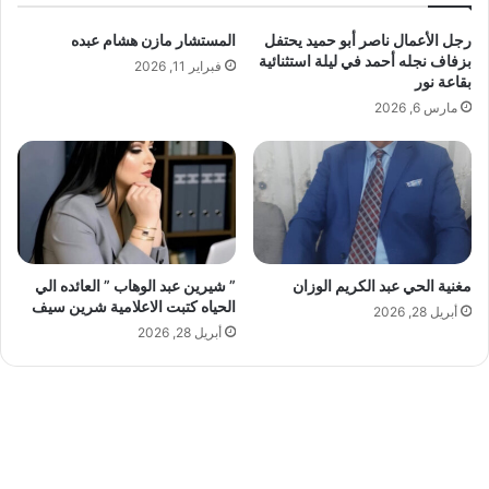
ا
ل
رجل الأعمال ناصر أبو حميد يحتفل
المستشار مازن هشام عبده
ح
إ
بزفاف نجله أحمد في ليلة استثنائية
س
فبراير 11, 2026
ع
بقاعة نور
ن
ل
مارس 6, 2026
ا
م
.
.
م
ه
ن
د
مغنية الحي عبد الكريم الوزان
” شيرين عبد الوهاب ” العائده الي
س
الحياه كتبت الاعلامية شرين سيف
أبريل 28, 2026
ة
أبريل 28, 2026
ا
ل
د
ي
ك
و
ر