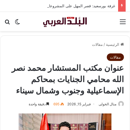
غرفة بورسعيد: قصر المهل على المشروعات الجادة يحارب تسقيع الأراضي ويعجل بالإنتاج
القائمة
بح
الوضع ا
الرئيسية
/
مقالات
مقالات
عنوان مكتب المستشار محمد نصر
الله محامي الجنايات بمحاكم
الإسماعيلية وجنوب وشمال سيناء
منال الخولى
فبراير 15, 2026
695
دقيقة واحدة