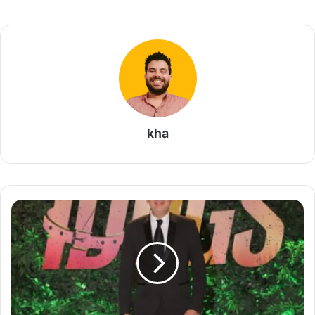
kha
ا
ل
د
ك
ت
و
ر
م