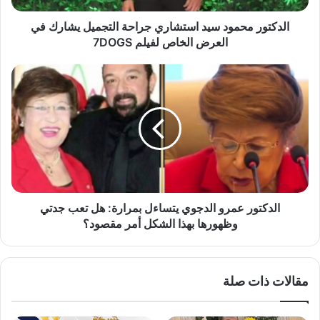
ح
م
الدكتور محمود سيد استشاري جراحة التجميل يشارك في
و
العرض الخاص لفيلم 7DOGS
د
س
ا
ي
ل
د
د
ا
ك
س
ت
ت
و
ش
ر
ا
ع
ر
م
ي
ر
الدكتور عمرو الدجوي يتساءل بمرارة: هل تعب جدتي
ج
و
وظهورها بهذا الشكل أمر مقصود؟
ر
ا
ا
ل
ح
د
مقالات ذات صلة
ة
ج
ا
و
ل
ي