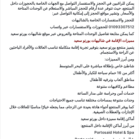
يمكن للراغبين في الحجز والاستفسار التواصل مع الجهات الخاصة بالحجوزات داخل
المنتجع، حيث تتوفر عدة أرقام للحجز المباشر والاستعلام عن الوحدات المتاحة
والأسعار. وتشير مواقع الحجز إلى إمكانية التواصل عبر:
للحجز والاستفسارات الخاصة بالشاليهات
01093307512 للحجوزات والاستفسارات عبر واتساب
كما يمكن متابعة تفاصيل الوحدات المتاحة والعروض عبر موقع شاليهات بورتو سعيد
مميزات الإقامة في شاليهات بورتو سعيد
يتميز منتجع بورتو سعيد بتوفير تجربة إقامة متكاملة تناسب العائلات والأفراد الباحثين
عن الراحة والاستجمام.
ومن أبرز المميزات:
شاطئ خاص بإطلالة مباشرة على البحر المتوسط
أكثر من 16 حمام سباحة للكبار والأطفال
مناطق ألعاب وترفيه للأطفال
مطاعم وكافيهات متنوعة
خدمات أمن وحراسة على مدار الساعة
وحدات متنوعة بمساحات مختلفة تناسب جميع الاحتياجات
كما يوفر المنتجع أجواء هادئة بعيدة عن الزحام، مما يجعله خيارًا مناسبًا للعائلات خلال
الإجازات والعطلات الصيفية.
أماكن إقامة مميزة داخل بورتو سعيد
من أبرز أماكن الإقامة داخل المنتجع:
Portosaid Hotel & Spa