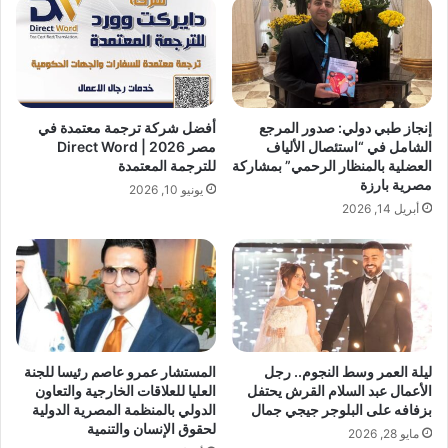
ت
ي
ج
ت
م
س
ي
ا
ل
ء
ي
ل
إنجاز طبي دولي: صدور المرجع
أفضل شركة ترجمة معتمدة في
ش
ب
الشامل في “استئصال الألياف
مصر 2026 | Direct Word
ا
م
العضلية بالمنظار الرحمي” بمشاركة
للترجمة المعتمدة
ر
ر
مصرية بارزة
يونيو 10, 2026
ك
ا
أبريل 14, 2026
ف
ر
ي
ة
ا
:
ل
ه
ع
ل
ر
ت
ض
ع
ا
ب
ليلة العمر وسط النجوم.. رجل
المستشار عمرو عاصم رئيسا للجنة
ل
ج
الأعمال عبد السلام القرش يحتفل
العليا للعلاقات الخارجية والتعاون
خ
د
بزفافه على البلوجر جيجي جمال
الدولي بالمنظمة المصرية الدولية
ا
لحقوق الإنسان والتنمية
ت
مايو 28, 2026