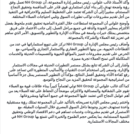
وأكد الأستاذ غالب علواني، رئيس مجلس إدارة المجموعة، أن NH Group تعمل وفق
رؤية واضحة تهدف إلى بناء كيان استثماري قوي قادر على المنافسة وتحقيق النجاح
المستدام، مشيراً إلى أن الشركة تعتمد على التخطيط السليم والاحترافية في التنفيذ
من أجل تقديم مشروعات تواكب تطورات السوق وتلبي احتياجات العملاء المختلفة.
وأوضح علواني أن المجموعة استطاعت خلال الفترة الماضية تحقيق تقدم ملحوظ بفضل
الالتزام بمعايير الجودة والدقة في جميع مراحل العمل، إلى جانب الاعتماد على فريق
متخصص يمتلك خبرات واسعة في مجالات الإدارة والتطوير والتسويق، الأمر الذي ساهم
في تعزيز ثقة العملاء والشركاء بالمجموعة.
وأضاف رئيس مجلس الإدارة أن NH Group تركز على تنويع استثماراتها في عدد من
القطاعات الحيوية، من بينها التطوير العقاري والاستثمار التجاري والسياحي، مع
الحرص على تقديم مشروعات تتميز بالمواقع الحيوية والتصميمات الحديثة والخدمات
المتكاملة التي تمنح العملاء تجربة مميزة.
وأشار إلى أن الشركة تتابع بشكل مستمر التطورات الحديثة في مجالات الاستثمار
والإدارة، وتسعى إلى استخدام أحدث التقنيات والأساليب المتطورة التي تساعد على
رفع كفاءة الأداء وتحقيق أفضل النتائج، مؤكداً أن التطوير المستمر يمثل جزءاً أساسياً
من استراتيجية المجموعة لتحقيق المزيد من النجاح والتوسع.
كما أكد غالب علواني أن NH Group تولي اهتماماً كبيراً ببناء علاقات قوية مع العملاء
تقوم على الشفافية والمصداقية والالتزام، موضحاً أن الحفاظ على ثقة العملاء يعد من
أهم عوامل النجاح التي تعتمد عليها المجموعة في جميع أعمالها ومشروعاتها.
واختتم رئيس مجلس الإدارة تصريحاته بالتأكيد على أن المجموعة تمتلك رؤية مستقبلية
واعدة تستهدف تعزيز وجودها داخل السوق المصري خلال السنوات المقبلة، مع
الاستمرار في تقديم مشروعات وخدمات تساهم في دعم الاقتصاد الوطني وتحقيق
التنمية المستدامة، بما يعكس حجم الطموح والخبرة التي تتمتع بها NH Group في
مختلف المجالات الاستثمارية.