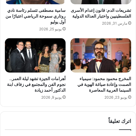
ا
ا
تشريعات الدم: قانون إعدام الأسرى
سامية مصطفى تتسلم رئاسة نادي
ع
ا
الفلسطينيين واختبار العدالة الدولية
روتاري سموحة الرياضي اعتبارًا من
ا
ل
أول يوليو
مارس 31, 2026
ل
و
يونيو 25, 2026
أ
ا
د
س
ب
ط
ي
ة
و
ف
ا
ي
ل
م
ت
ل
المخرج محمود محمود: سيمياء
أهرامات الجيزة تشهد ليلة العمر..
ط
ا
الصمت وإعادة صياغة الهوية في
نجوم الفن والمجتمع في زفاف ابنة
و
ع
السينما العربية المعاصرة
الدكتور أحمد زيادة
ي
ب
يونيو 23, 2026
يونيو 9, 2026
ر
ا
ا
ل
ل
ك
ت
اترك تعليقاً
ر
ق
ة
ن
ا