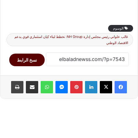
الوسوم
غالب علواني رئيس مجلس إدارة NH Group: نخطط لبناء كيان استثماري قوي يدعم
الاقتصاد الوطني
نسخ الرابط
لينكدإن
بينتيريست
ماسنجر
واتساب
مشاركة عبر البريد
طباعة