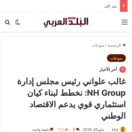
بيتر النجار: مشروع الأحوال الشخصية ليس قانونًا موحدًا.. بل تجميع لأفكار ولوائح قديمة.
القائمة
بح
الوضع ا
الرئيسية
/
منوعات
منوعات
أخر الأخبار
غالب علواني رئيس مجلس إدارة
NH Group: نخطط لبناء كيان
استثماري قوي يدعم الاقتصاد
الوطني
kha
مايو 29, 2026
0
702
دقيقة واحدة