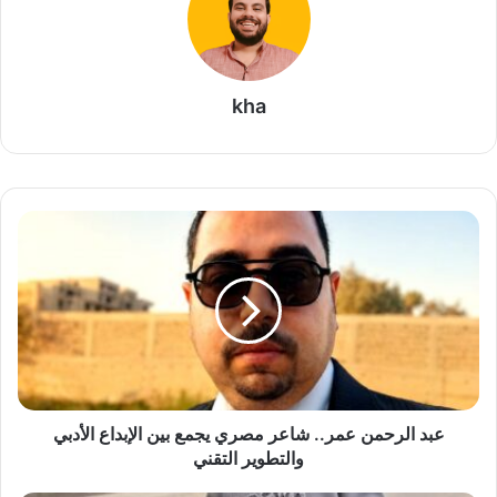
kha
ع
ب
د
ا
ل
ر
ح
م
ن
ع
عبد الرحمن عمر.. شاعر مصري يجمع بين الإبداع الأدبي
م
والتطوير التقني
ر