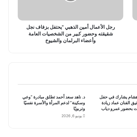
أ
ع
م
ا
ل
رجل الأعمال أمين الذهبي "يحتفل بزفاف نجل
أ
شقيقته وحضور كبير من الشخصيات العامة
م
وأعضاء البرلمان والشيوخ
ي
ن
ا
ل
ذ
ه
ب
ي
هشام يشارك في حفل
د. ناهد سعد أحمد تطلق مبادرة “وعي
"
 الفنان عماد زيادة
وسكينة” لدعم المرأة والأسرة نفسيًا
ي
ت بحضور عمرو دياب
وتربويًا
ح
يونيو 6, 2026
ت
ف
ل
ب