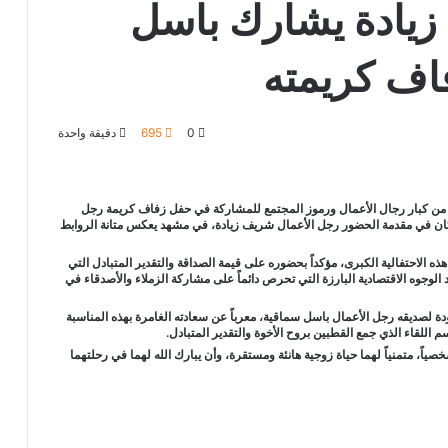
زيادة يشارك باسل
فاف كريمته
0
695
دقيقة واحدة
 من كبار رجال الأعمال ورموز المجتمع للمشاركة في حفل زفاف كريمة رجل
ان في مقدمة الحضور رجل الأعمال شريف زيادة، في مشهد يعكس متانة الروابط
ه الاحتفالية الكبرى، مؤكداً بحضوره على قيمة الصداقة والتقدير المتبادل التي
الوجوه الاقتصادية البارزة التي تحرص دائماً على مشاركة الزملاء والأصدقاء في
ودة لصديقه رجل الأعمال باسل سماقية، معرباً عن سعادته الغامرة بهذه المناسبة
سم اللقاء الذي جمع القطبين بروح الأخوة والتقدير المتبادل.
ياً، متمنياً لهما حياة زوجية هانئة ومستقرة، وأن يبارك الله لهما في رحلتهما