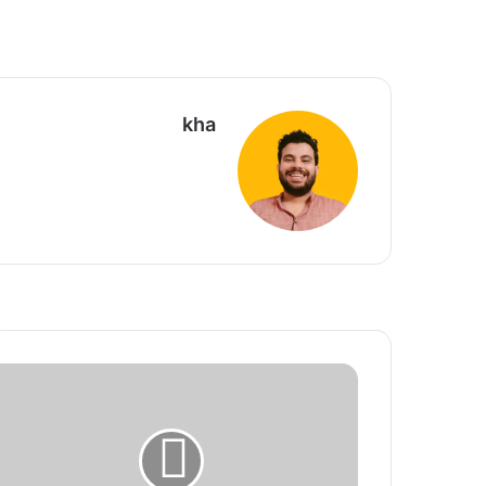
kha
أ
ا
ل
ن
ا
ئ