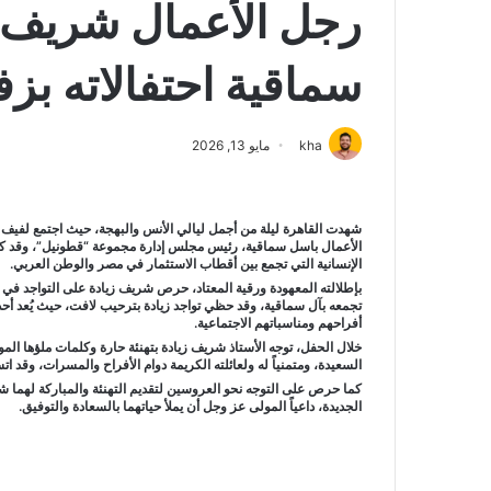
رجل الأعمال شريف 
سماقية احتفالاته بز
kha
مايو 13, 2026
شهدت القاهرة ليلة من أجمل ليالي الأنس والبهجة، حيث اجتمع لفيف
الأعمال باسل سماقية، رئيس مجلس إدارة مجموعة “قطونيل”، وقد ك
الإنسانية التي تجمع بين أقطاب الاستثمار في مصر والوطن العربي.
بإطلالته المعهودة ورقية المعتاد، حرص شريف زيادة على التواجد في هذ
تجمعه بآل سماقية، وقد حظي تواجد زيادة بترحيب لافت، حيث يُعد أحد 
أفراحهم ومناسباتهم الاجتماعية.
خلال الحفل، توجه الأستاذ شريف زيادة بتهنئة حارة وكلمات ملؤها الم
السعيدة، ومتمنياً له ولعائلته الكريمة دوام الأفراح والمسرات، وقد ات
كما حرص على التوجه نحو العروسين لتقديم التهنئة والمباركة لهما شخص
الجديدة، داعياً المولى عز وجل أن يملأ حياتهما بالسعادة والتوفيق.