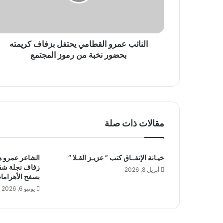
ب
ع
م
ر
و
النائب عمرو القطامي يحتفل بزفاف كريمته
ا
بحضور نخبة من رموز المجتمع
ل
ق
ط
ا
م
ي
مقالات ذات صلة
ي
ح
ت
خيـانة الإتفــاق كتب ” عزيـز القـلا “
الشاعر عمرو 
ف
زفاف نجلة شقيق
ل
أبريل 8, 2026
بسفح الأهراما
ب
يونيو 6, 2026
ز
ف
ا
ف