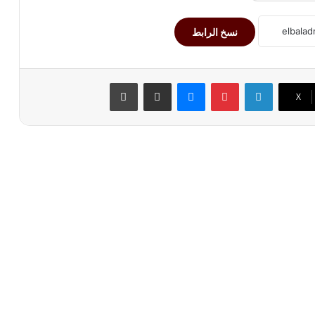
نسخ الرابط
لينكدإن
بينتيريست
ماسنجر
مشاركة عبر البريد
طباعة
‫X