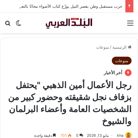
حزب مستقبل وطن بقصر النيل يوزّع كتاب الأضواء مجانًا بالتعاون مع شركة نهضة مصر
القائمة
بح
الوضع ا
الرئيسية
/
منوعات
منوعات
أخر الأخبار
رجل الأعمال أمين الذهبي "يحتفل
بزفاف نجل شقيقته وحضور كبير من
الشخصيات العامة وأعضاء البرلمان
والشيوخ
kha
مايو 13, 2026
0
701
دقيقة واحدة