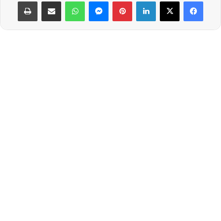
لينكدإن
بينتيريست
ماسنجر
واتساب
مشاركة عبر البريد
طباعة