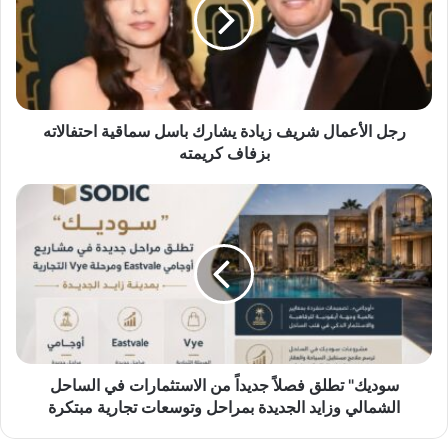
ا
ل
أ
ع
م
ا
ل
رجل الأعمال شريف زيادة يشارك باسل سماقية احتفالاته
ش
بزفاف كريمته
ر
ي
س
ف
و
ز
د
ي
ي
ا
ك
د
"
ة
ت
ي
ط
ش
ل
ا
ق
سوديك" تطلق فصلاً جديداً من الاستثمارات في الساحل
ر
ف
الشمالي وزايد الجديدة بمراحل وتوسعات تجارية مبتكرة
ك
ص
ب
ل