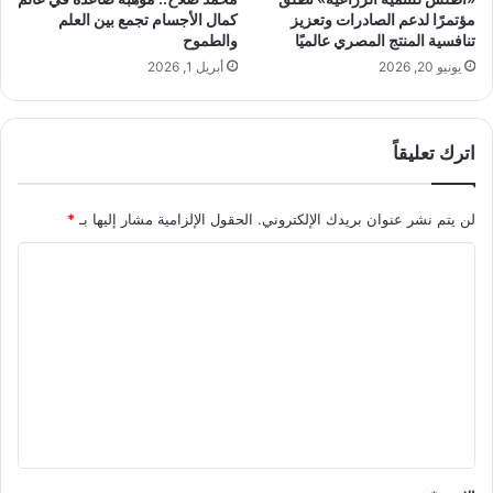
ا
ا
مؤتمرًا لدعم الصادرات وتعزيز
كمال الأجسام تجمع بين العلم
ف
ل
تنافسية المنتج المصري عالميًا
والطموح
ك
س
يونيو 20, 2026
أبريل 1, 2026
ر
ا
ي
ح
م
ل
ت
اترك تعليقاً
ا
ه
ل
ش
لن يتم نشر عنوان بريدك الإلكتروني.
الحقول الإلزامية مشار إليها بـ
*
م
ا
ا
ل
ي
ل
و
ت
ز
ع
ا
ي
ل
د
ي
ا
ل
ق
ج
*