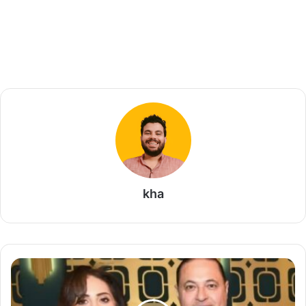
kha
ر
ج
ل