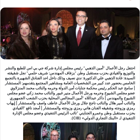
احتفل رجل الأعمال “أمين الذهبي” رئيس مجلس إدارة شركة جي بي اس للطبع والنشر
والتوزيع والقيادي بحزب مستقبل وطن “بزفاف المهندس: شريف حلمي” نجل شقيقته
السيدة: غادة الذهبي علي الدكتورة: ندي نصيف وذلك داخل احد الفنادق الشهيرة بالتجمع
الخامس بحضور عدد كبير من الشخصيات العامة ومشاهير المجتمع يتقدمهم: المستشار
| سامح عبد الحكم رئيس محكمة جنايات أمن الدولة وحرمه والنائب محمد المنزلاوي
عضو مجلس الشيوخ وحرمه ورجل الأعمال منير غبور والنائب محمد زكي عضو مجلس
الشيوخ والمهندس | داكر عبداللاه “أمين المجالس المحلية بحزب الشعب الجمهوري
والنائب أمير هلال والنائب ناجح جلال ورجل الأعمال عاطف واصف والمستشار | إيهاب
رمزي وزوجته وشقيقه الفنان هاني رمزي وزوجته والمستشار | أمجد نافع “القيادي
بحزب مستقبل وطن وعمرو الجنايني “نائب الرئيس التنفيذي وعضو مجلس الإدارة
التنفيذي لـ «البنك التجاري الدولي» (CIB).