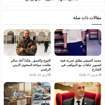
ش
.
ا
.
ك
.
مقالات ذات صلة
ر
.
ك
م
ا
ن
ن
م
و
ا
س
ت
ي
و
ب
م
ق
ن
محمد الصيفي يطلق تجربة فنية
التنوع والعمق.. هكذا أعاد سالم
ى
ي
لتصوير حلقات مع المواهب في
طلعت صياغة المحتوى الديني
ر
ن
الشارع
الرقمي
م
ت
مارس 17, 2026
أبريل 24, 2026
ز
ط
اً
ر
ل
.
ل
.
أ
.
غ
.