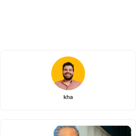
kha
ا
ل