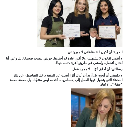
الحرية: أن أكون ابنة قناعاتي لا موروثاتي
لا أنتمي لقانون لا يشبهني، ولا أكرر عادة لم أخترها. حريتي ليست ضجيجًا، بل وعي. أنا
أختار، أتحمل، وأمشي في طريق أعرف ثمنه جيدًا.
رسالتي: أن أخلق أثرًا… لا مجرد عمل
لا يكفيني أن أنجح، بل أريد أن أترك أثرًا. أبحث عن المتعة داخل التفاصيل، عن تلك
اللحظة التي يتحول فيها العمل إلى إحساس. ما أقدمه ليس منتجًا… بل بصمة. بصمة
“عنقاء”… لا تُعاد.