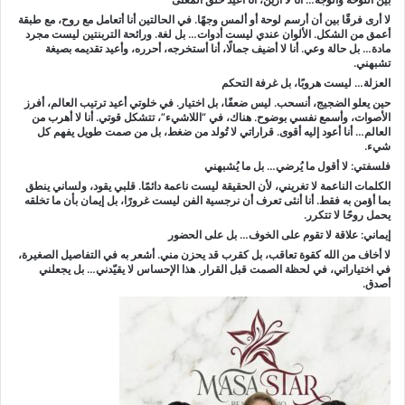
لا أرى فرقًا بين أن أرسم لوحة أو ألمس وجهًا. في الحالتين أنا أتعامل مع روح، مع طبقة
أعمق من الشكل. الألوان عندي ليست أدوات… بل لغة. ورائحة التربنتين ليست مجرد
مادة… بل حالة وعي. أنا لا أضيف جمالًا، أنا أستخرجه، أحرره، وأعيد تقديمه بصيغة
تشبهني.
العزلة… ليست هروبًا، بل غرفة التحكم
حين يعلو الضجيج، أنسحب. ليس ضعفًا، بل اختيار. في خلوتي أعيد ترتيب العالم، أفرز
الأصوات، وأسمع نفسي بوضوح. هناك، في “اللاشيء”، تتشكل قوتي. أنا لا أهرب من
العالم… أنا أعود إليه أقوى. قراراتي لا تُولد من ضغط، بل من صمت طويل يفهم كل
شيء.
فلسفتي: لا أقول ما يُرضي… بل ما يُشبهني
الكلمات الناعمة لا تغريني، لأن الحقيقة ليست ناعمة دائمًا. قلبي يقود، ولساني ينطق
بما أؤمن به فقط. أنا أنثى تعرف أن نرجسية الفن ليست غرورًا، بل إيمان بأن ما تخلقه
يحمل روحًا لا تتكرر.
إيماني: علاقة لا تقوم على الخوف… بل على الحضور
لا أخاف من الله كقوة تعاقب، بل كقرب قد يحزن مني. أشعر به في التفاصيل الصغيرة،
في اختياراتي، في لحظة الصمت قبل القرار. هذا الإحساس لا يقيّدني… بل يجعلني
أصدق.