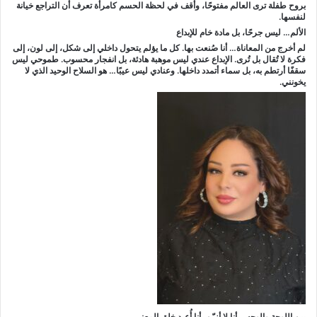
بروح طفلة ترى العالم مفتوحًا، وأقف في لحظة الحسم كامرأة تعرف أن التراجع خيانة
لنفسها.
الألم… ليس جرحًا، بل مادة خام للإبداع
لم أخرج من المعاناة… أنا صُنعت بها. كل ما يؤلم يتحول داخلي إلى شكل، إلى لون، إلى
فكرة لا تُقال بل تُرى. الإبداع عندي ليس موهبة هادئة، بل انفجار محسوب. طموحي ليس
سقفًا أرتطم به، بل سماء أتمدد داخلها. وعنادي ليس عيبًا… هو السلاح الوحيد الذي لا
يخونني.
بين اللوحة والوجه… أنا لا أزيّن، أنا أُعيد خلق المعنى