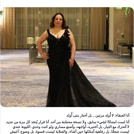
أنا العنقاء: لا أُولد مرتين… بل أختار متى أُولد
أنا لست امتدادًا لشيء سابق، ولا نسخة محسّنة من أحد. أنا قرار يُتخذ كل مرة من جديد.
لا أتحرك مع التيار، بل أختبره، أواجهه، وأصنع مساري ولو كنت وحدي. الليونة عندي
ليست ضعفًا، بل رفاهية أمتلكها حين أشاء، والصلابة ليست قسوة، بل وضوح. أعيش