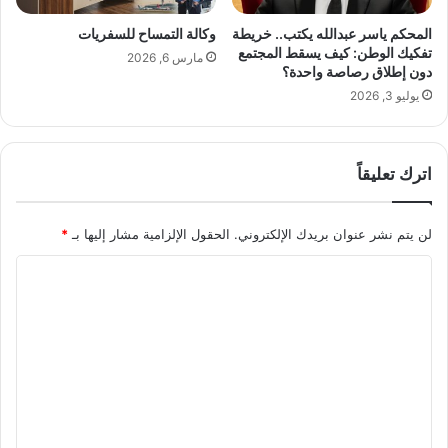
ن
.
ي
.
المحكم ياسر عبدالله يكتب.. خريطة
وكالة التمساح للسفريات
ة
ك
تفكيك الوطن: كيف يسقط المجتمع
مارس 6, 2026
ا
ل
دون إطلاق رصاصة واحدة؟
ل
ي
يوليو 3, 2026
ع
و
ر
م
ب
خ
ي
اترك تعليقاً
ب
ة
ر
ا
ع
لن يتم نشر عنوان بريدك الإلكتروني.
الحقول الإلزامية مشار إليها بـ
*
ل
ن
ر
ع
ا
ا
د
ق
د
ل
ي
م
ت
ة
ن
ع
ا
ل
ل
ش
ي
ه
د