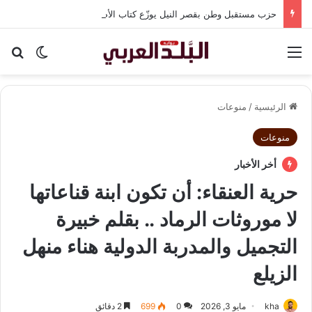
حزب مستقبل وطن بقصر النيل يوزّع كتاب الأضواء مجانًا بالتعاون مع شركة نهضة مصر
القائمة
بح
الوضع ا
الرئيسية
/
منوعات
منوعات
أخر الأخبار
حرية العنقاء: أن تكون ابنة قناعاتها
لا موروثات الرماد .. بقلم خبيرة
التجميل والمدربة الدولية هناء منهل
الزيلع
kha
مايو 3, 2026
0
699
2 دقائق