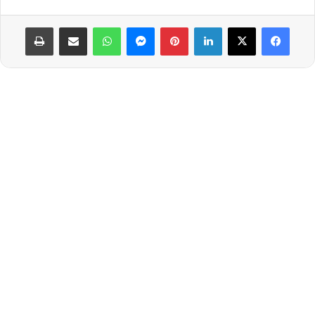
لينكدإن
بينتيريست
ماسنجر
واتساب
مشاركة عبر البريد
طباعة