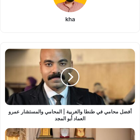
kha
أ
ف
ض
ل
م
ح
ا
م
ي
ف
أفضل محامي في طنطا والغربية | المحامي والمستشار عمرو
ي
العماد أبو المجد
ط
ن
ا
ط
ل