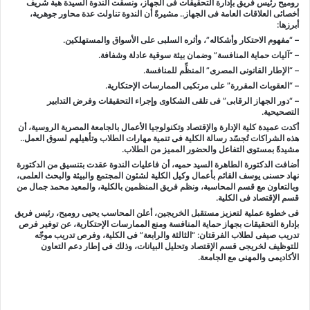
روميح رئيس فريق بإدارة التحقيقات فى الجهاز، ونسقت الندوة السيدة هبة شريف
أخصائى العلاقات العامة فى الجهاز.. مشيرةً أن الندوة تناولت عدة محاور جوهرية،
أبرزها:
– “مفهوم الاحتكار وأشكاله”، وأثره السلبى على الأسواق والمستهلكين.
– “آليات حماية المنافسة” وضمان بيئة سوقية عادلة وشفافة.
– “الإطار القانونى المصرى” المنظِّم للمنافسة.
– “العقوبات المقررة” على مرتكبى الممارسات الإحتكارية.
– “دور الجهاز الرقابى” فى تلقى الشكاوى وإجراء التحقيقات وفرض التدابير
التصحيحية.
أكدت عميدة كلية الإدارة والإقتصاد وتكنولوجيا الأعمال بالجامعة المصرية الروسية، أن
هذه الشراكات تُجسّد رسالة الكلية فى تنمية مهارات الطلاب وتأهيلهم لسوق العمل..
مشيدةً بمستوى التفاعل والحضور المميز من الطلاب.
أضافت الدكتورة الطاهرة السيد حميه، أن فاعليات الندوة عقدت بتنسيق من الدكتورة
نهاد حسنى يوسف القائم بأعمال وكيل الكلية لشئون المجتمع والبيئة والبحث العلمى،
وبالتعاون مع قسم المحاسبة، ونظم فريق المنظمين بالكلية، والمعيد محمد جمال من
قسم الإقتصاد فى الكلية.
فى خطوة عملية لتعزيز مستقبل الخريجين، أعلن المحاسب يحيى روميح، رئيس فريق
بإدارة التحقيقات بجهاز حماية المنافسة ومنع الممارسات الإحتكارية، عن توفير فرص
تدريب صيفى لطلاب الفرقتان: “الثالثة والرابعة” فى الكلية، وفرص تدريب موجّه
للتوظيف لخريجى قسم الإقتصاد وتحليل البيانات، وذلك فى إطار دعم التعاون
الأكاديمى والمهنى مع الجامعة.