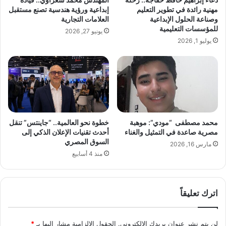
س
ج
مهنية رائدة في تطوير التعليم
إبداعية ورؤية هندسية تصنع مستقبل
ت
ا
وصناعة الحلول الإبداعية
العلامات التجارية
ش
ح
للمؤسسات التعليمية
يونيو 27, 2026
ا
م
يوليو 1, 2026
ر
ص
ع
ط
م
ف
ر
ى
و
م
ا
ب
ل
ا
ع
ر
محمد مصطفى “مودي”: موهبة
خطوة نحو العالمية.. “جاينتس” تنقل
م
ك
مصرية صاعدة في التمثيل والغناء
أحدث تقنيات الإعلان الذكي إلى
ا
ت
السوق المصري
مارس 16, 2026
د
ث
منذ 4 أسابيع
أ
ب
ب
ت
و
أ
اترك تعليقاً
ا
ن
ل
ا
م
ل
لن يتم نشر عنوان بريدك الإلكتروني.
الحقول الإلزامية مشار إليها بـ
*
ج
ع