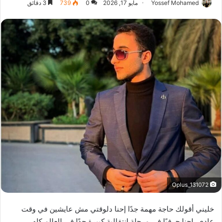
Yossef Mohamed
مايو 17, 2026
0
739
3 دقائق
Oplus_131072
خليني أقولك حاجة مهمة جدًا
إحنا دلوقتي مش عايشين في وقت
عادي، إحنا حرفيًا في مرحلة انتقالية كبيرة جدًا في العالم كله.