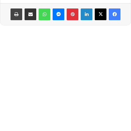
لينكدإن
بينتيريست
ماسنجر
واتساب
مشاركة عبر البريد
طباعة