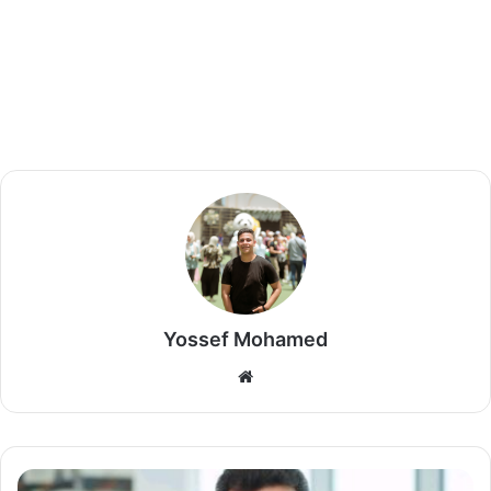
Yossef Mohamed
موق
ع
الوي
ب
م