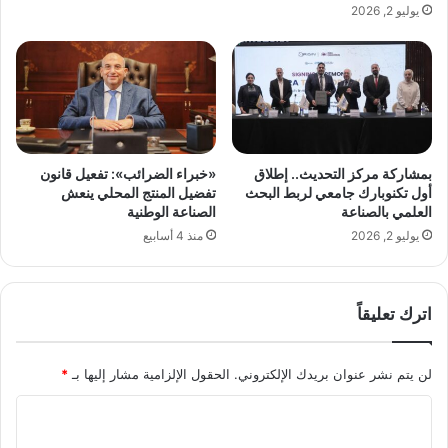
يوليو 2, 2026
ا
ب
ل
ر
أ
م
ع
ع
م
ر
ا
ض
ل
س
ي
بمشاركة مركز التحديث.. إطلاق
«خبراء الضرائب»: تفعيل قانون
ي
ا
أول تكنوبارك جامعي لربط البحث
تفضيل المنتج المحلي ينعش
ه
ر
العلمي بالصناعة
الصناعة الوطنية
ن
ا
يوليو 2, 2026
منذ 4 أسابيع
ئ
ت
م
ا
ع
ك
ا
اترك تعليقاً
ز
ل
و
ي
ت
لن يتم نشر عنوان بريدك الإلكتروني.
الحقول الإلزامية مشار إليها بـ
*
ا
ك
ل
ف
ا
ن
ى
ا
ل
م