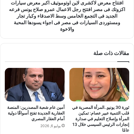
ي
ض
افتتاح معرض لاكشرى لاين اوتوموتيڤ اكبر معرض سيارات
ة
ل
اكزوتك فى مصر افتتح رجل الاعمال عمرو صلاح يونس فرعه
ع
ا
الجديد فى التجمع الخامس وسط الاصدقاء وكبار تجار
ب
ك
ومستوردى السيارات فى مصر فى اجواء يسودها المحبة
د
ش
والاخوة
ا
ر
ل
ى
ل
ل
ه
ا
مقالات ذات صلة
ي
إ
ن
س
ا
ت
و
ش
ت
ا
و
ر
م
ي
و
ثورة 30 يونيو..المرأة المصرية في
أمين عام شعبة المصدرين: المنصة
إ
ت
قلب التنمية عبير عصام: تمكين
العقارية الجديدة تفتح أسواقًا دولية
د
ي
المرأة وإصلاح التعليم في صدارة
أمام العقار المصري
ا
ڤ
إنجازات الرئيس السيسي خلال 13
يوليو 6, 2026
ر
ا
عامًا
ة
ك