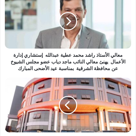
ع
ا
ل
ي
ا
ل
أ
س
ت
معالي الأستاذ راشد محمد عطية عبدالله إستشاري إدارة
ا
الأعمال يهنئ معالي النائب ماجد دياب عضو مجلس الشيوخ
ذ
عن محافظة الشرقية بمناسبة عيد الأضحى المبارك
ر
ا
ا
ش
ف
د
ت
م
ت
ح
ا
م
ح
د
م
ع
ع
ط
ر