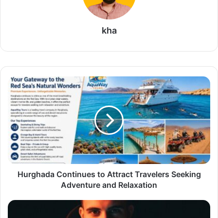
kha
H
u
r
g
h
a
d
a
C
Hurghada Continues to Attract Travelers Seeking
o
n
Adventure and Relaxation
t
i
م
n
ح