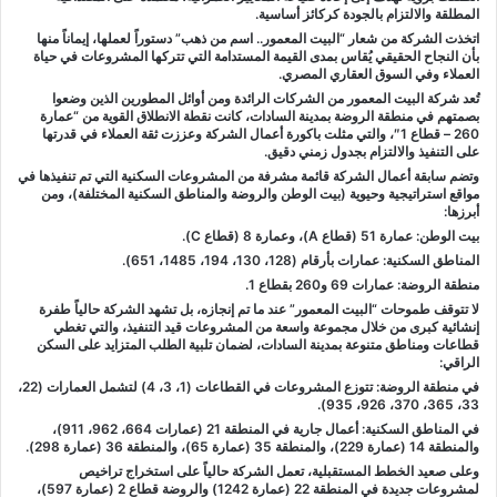
المطلقة والالتزام بالجودة كركائز أساسية.
اتخذت الشركة من شعار “البيت المعمور.. اسم من ذهب” دستوراً لعملها، إيماناً منها
بأن النجاح الحقيقي يُقاس بمدى القيمة المستدامة التي تتركها المشروعات في حياة
العملاء وفي السوق العقاري المصري.
تُعد شركة البيت المعمور من الشركات الرائدة ومن أوائل المطورين الذين وضعوا
بصمتهم في منطقة الروضة بمدينة السادات، كانت نقطة الانطلاق القوية من “عمارة
260 – قطاع 1″، والتي مثلت باكورة أعمال الشركة وعززت ثقة العملاء في قدرتها
على التنفيذ والالتزام بجدول زمني دقيق.
وتضم سابقة أعمال الشركة قائمة مشرفة من المشروعات السكنية التي تم تنفيذها في
مواقع استراتيجية وحيوية (بيت الوطن والروضة والمناطق السكنية المختلفة)، ومن
أبرزها:
بيت الوطن: عمارة 51 (قطاع A)، وعمارة 8 (قطاع C).
المناطق السكنية: عمارات بأرقام (128، 130، 194، 1485، 651).
منطقة الروضة: عمارات 69 و260 بقطاع 1.
لا تتوقف طموحات “البيت المعمور” عند ما تم إنجازه، بل تشهد الشركة حالياً طفرة
إنشائية كبرى من خلال مجموعة واسعة من المشروعات قيد التنفيذ، والتي تغطي
قطاعات ومناطق متنوعة بمدينة السادات، لضمان تلبية الطلب المتزايد على السكن
الراقي:
في منطقة الروضة: تتوزع المشروعات في القطاعات (1، 3، 4) لتشمل العمارات (22،
33، 365، 370، 926، 935).
في المناطق السكنية: أعمال جارية في المنطقة 21 (عمارات 664، 962، 911)،
والمنطقة 14 (عمارة 229)، والمنطقة 35 (عمارة 65)، والمنطقة 36 (عمارة 298).
وعلى صعيد الخطط المستقبلية، تعمل الشركة حالياً على استخراج تراخيص
لمشروعات جديدة في المنطقة 22 (عمارة 1242) والروضة قطاع 2 (عمارة 597)،