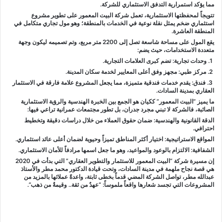
مما يؤكد استمرارية التدفق الاستثماري للشركة.
تتويجاً لمحفظتها الاستثمارية، تعمل شركة البيت المعمور على تطوير مشروع
استثماري ضخم يمثل نقلة نوعية في الخدمات بالمنطقة؛ وهو مول تجاري متكامل في
المنطقة العاشرة.
يقع المول على مساحة شاسعة تصل إلى 2200 متر مربع، وتم تصميمه ليكون وجهة
متعددة الاستخدامات، حيث يضم:
1. وحدات تجارية: تضم كبرى العلامات التجارية.
2. مركز طبي: مجهز وفق أعلى المعايير لخدمة سكان المدينة.
3. فندق: يقدم خدمات فندقية متميزة، مما يجعل المشروع علامة فارقة في الاستثمار
العقاري بمدينة السادات.
ما يميز “البيت المعمور” ككيان هو الجمع بين الخبرة الهندسية والرؤية الاستثمارية
الصائبة، فالشركة لا تبني مجرد جدران، بل تطور مجتمعات عمرانية تراعي فيها:
الدقة القانونية والهندسية: ضمان حقوق العملاء من خلال دراسات دقيقة وتخطيط
احترافي.
المواقع الاستراتيجية: اختيار أكثر المناطق تميزاً وحيوية لضمان أعلى عائد استثماري.
الشفافية: الالتزام بالوعود والمواعيد، وهو ما جعل اسمها مرادفاً للأمان الاستثماري.
إن مسيرة شركة “البيت المعمور للاستثمار والتطوير العقاري” التي بدأت في 2020
هي قصة نجاح ملهمة في مدينة السادات، وتحت قيادة الدكتور محمد مطر والأستاذ
عبدالله مطر، تواصل الشركة المضي قدماً بخطى ثابتة، واعدةً عملائها بالمزيد من
المشروعات التي تجسد شعارها واقعاً ملموساً: “عهدٌ من ثقة.. وقيمةٌ من ذهب”.