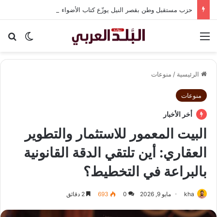
حزب مستقبل وطن بقصر النيل يوزّع كتاب الأضواء مجانًا بالتعاون مع شركة نهضة مصر
القائمة
بح
الوضع ا
الرئيسية
/
منوعات
منوعات
أخر الأخبار
البيت المعمور للاستثمار والتطوير
العقاري: أين تلتقي الدقة القانونية
بالبراعة في التخطيط؟
kha
مايو 9, 2026
0
693
2 دقائق