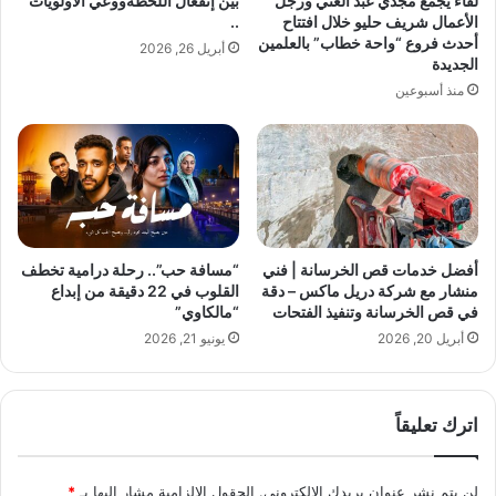
لقاء يجمع مجدي عبد الغني ورجل
بين إنفعال اللحظةووعي الأولويات
S
ت
الأعمال شريف حليو خلال افتتاح
..
e
ق
أحدث فروع “واحة خطاب” بالعلمين
أبريل 26, 2026
e
و
الجديدة
k
د
منذ أسبوعين
i
"
n
إ
g
ي
A
ج
d
ي
v
ب
e
ت
n
إ
أفضل خدمات قص الخرسانة | فني
“مسافة حب”.. رحلة درامية تخطف
t
ي
منشار مع شركة دريل ماكس – دقة
القلوب في 22 دقيقة من إبداع
u
ف
في قص الخرسانة وتنفيذ الفتحات
“مالكاوي”
r
و
أبريل 20, 2026
يونيو 21, 2026
e
ل
a
و
n
ش
اترك تعليقاً
d
ن
R
"
e
ن
لن يتم نشر عنوان بريدك الإلكتروني.
الحقول الإلزامية مشار إليها بـ
*
l