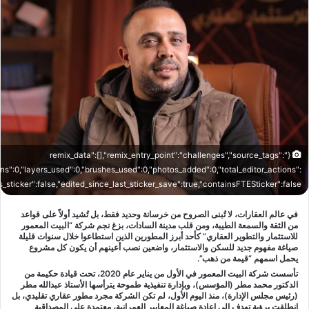
{"remix_data":[],"remix_entry_point":"challenges","source_tags":
ons":0,"layers_used":0,"brushes_used":0,"photos_added":0,"total_editor_actions":
"is_sticker":false,"edited_since_last_sticker_save":true,"containsFTESticker":false}
في عالم العقارات، لا تُبنى الصروح من خرسانة وحديد فقط، بل تُشيد أولاً على قواعد
من الثقة والسمعة الطيبة، ومن قلب مدينة السادات، بزغ نجم شركة “البيت المعمور
للاستثمار والتطوير العقاري” كأحد أبرز المطورين الذين استطاعوا خلال سنوات قليلة
صياغة مفهوم جديد للسكن والاستثمار، واضعين نصب أعينهم أن يكون كل مشروع
يحمل اسمهم “قيمة من ذهب”.
تأسست شركة البيت المعمور في الأول من يناير عام 2020، تحت قيادة حكيمة من
الدكتور محمد مطر (المؤسس)، وبإدارة تنفيذية طموحة يترأسها الأستاذ عبدالله مطر
(رئيس مجلس الإدارة)، منذ اليوم الأول، لم تكن الشركة مجرد مطور عقاري تقليدي، بل
انطلقت برؤية تهدف إلى إعادة صياغة المعايير العمرانية، معتمدة على المصداقية