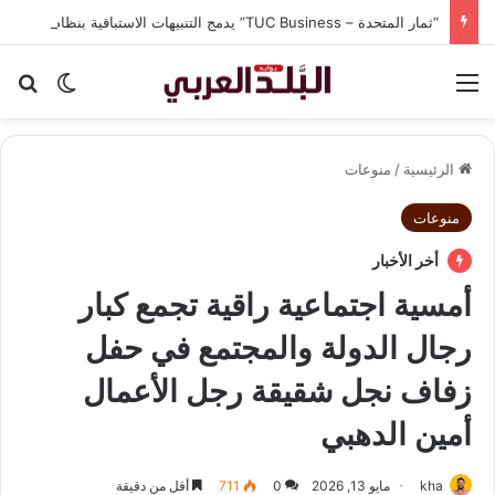
“ثمار المتحدة – TUC Business” يدمج التنبيهات الاستباقية بنظام CRM في شاشة واحدة لحماية الشركات من الغرامات وضياع الوقت
القائمة
بح
الوضع ا
الرئيسية
/
منوعات
منوعات
أخر الأخبار
أمسية اجتماعية راقية تجمع كبار
رجال الدولة والمجتمع في حفل
زفاف نجل شقيقة رجل الأعمال
أمين الدهبي
kha
مايو 13, 2026
0
711
أقل من دقيقة