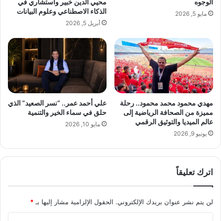
الوجوه
محيي الدين خبير واستشاري في
ت
ل
الذكاء الاصطناعي وعلوم البيانات
مايو 5, 2026
و
م
أبريل 5, 2026
ر
ح
ه
ا
ل
م
ب
ي
ن
و
ي
ا
ي
ل
و
م
مهدي محمود محمد محمود.. رحلة
علي أحمد عمر.. “نسر الصعيد” الذي
ن
س
مميزة من الصحافة الرياضية إلى
حلق في سماء الخير والتنمية
س
ت
عالم الميديا والتوثيق الرقمي
مايو 10, 2026
ش
يونيو 9, 2026
ا
ر
ع
اترك تعليقاً
م
ر
و
لن يتم نشر عنوان بريدك الإلكتروني.
الحقول الإلزامية مشار إليها بـ
*
ا
ل
ا