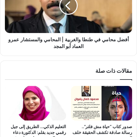
ل
ل
م
ع
ح
ق
ا
و
م
ل
ي
ا
ف
أفضل محامي في طنطا والغربية | المحامي والمستشار عمرو
ل
ي
العماد أبو المجد
ع
ط
ق
ن
ي
ط
مقالات ذات صلة
م
ا
ة
و
ب
ا
ق
ل
ل
غ
م
ر
/
ب
ا
ي
ل
ة
صدور كتاب “حياة مش فلتر”..
التعليم الذكي… الطريق إلى جيل
د
|
رسالة صادقة تكشف الحقيقة خلف
رقمي جديد بقلم: الدكتورة دعاء
ك
ا