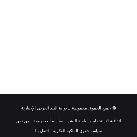
ل
س
ع
و
د
ي
ة
م
ر
و
ه
م
ح
م
د
و
ت
© جميع الحقوق محفوظة لـ
بوابة البلد العربي الإخبارية
ح
ت
اتفاقية الاستخدام وسياسة النشر
سياسه الخصوصية
من نحن
م
سياسة حقوق الملكية الفكرية
اتصل بنا
ظ