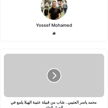
Yossef Mohamed
موق
ع
الوي
ب
م
ح
م
د
ي
ا
س
ر
ا
محمد ياسر العتيبي.. شاب من قبيلة عتيبة الهيلا يلمع في
ل
العمل العام