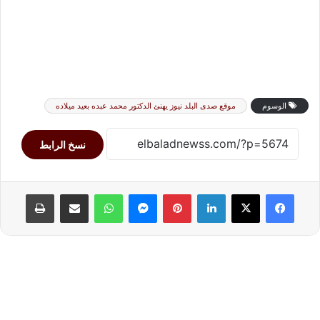
الوسوم
موقع صدى البلد نيوز يهنئ الدكتور محمد عبده بعيد ميلاده
نسخ الرابط
لينكدإن
بينتيريست
ماسنجر
واتساب
مشاركة عبر البريد
طباعة