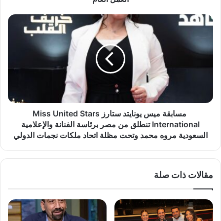
ع
ت
ي
م
ب
س
ي
ا
.
ب
.
ق
ش
ة
ا
م
ب
ي
م
س
مسابقة ميس يونايتد ستارز Miss United Stars
ن
ي
International تنطلق من مصر برئاسة الفنانة والإعلامية
ق
و
السعودية مروه محمد وتحت مظلة اتحاد ملكات نجمات الدولي
ب
ن
ي
ا
ل
ي
ة
مقالات ذات صلة
ت
ع
د
ت
س
ي
ت
ب
ا