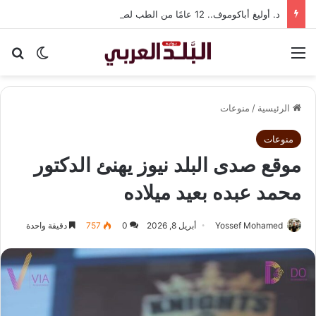
د. أوليغ أباكوموف.. 12 عامًا من الطب لصناعة وعي صحي يتجاوز حدود العلاج
القائمة
بح
الوضع ا
الرئيسية
/
منوعات
منوعات
موقع صدى البلد نيوز يهنئ الدكتور
محمد عبده بعيد ميلاده
Yossef Mohamed
أبريل 8, 2026
0
757
دقيقة واحدة