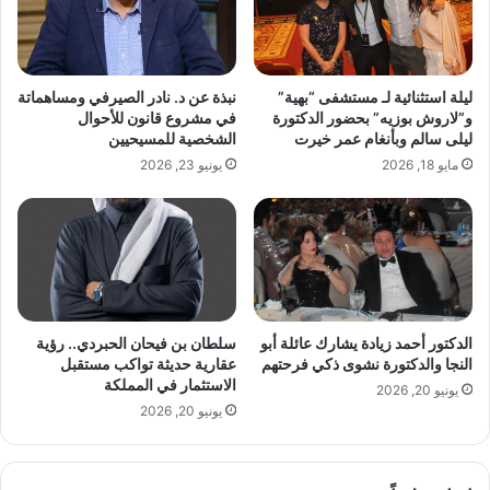
ة
ر
ا
ز
ل
M
ه
i
ليلة استثنائية لـ مستشفى “بهية”
نبذة عن د. نادر الصيرفي ومساهماتة
ي
s
و”لاروش بوزيه” بحضور الدكتورة
في مشروع قانون للأحوال
ل
s
ليلى سالم وبأنغام عمر خيرت
الشخصية للمسيحيين
ا
U
مايو 18, 2026
يونيو 23, 2026
ي
n
ل
i
م
t
ع
e
ف
d
ي
S
ا
t
ل
a
الدكتور أحمد زيادة يشارك عائلة أبو
سلطان بن فيحان الحبردي.. رؤية
ع
r
النجا والدكتورة نشوى ذكي فرحتهم
عقارية حديثة تواكب مستقبل
م
s
الاستثمار في المملكة
يونيو 20, 2026
ل
I
يونيو 20, 2026
ا
n
ل
t
ع
e