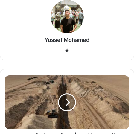
Yossef Mohamed
موق
ع
الوي
ب
"
ه
د
ى
ا
ل
إ
س
ل