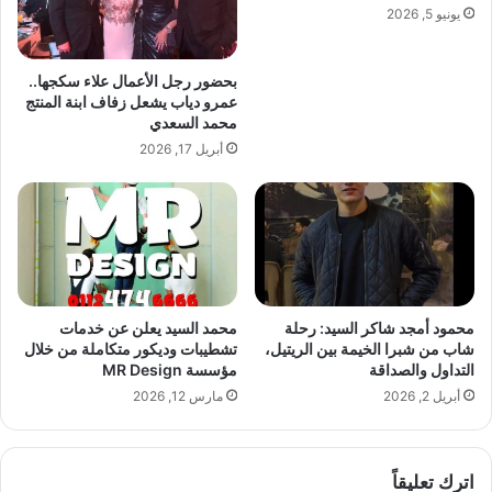
يونيو 5, 2026
ت
ا
ل
بحضور رجل الأعمال علاء سكجها..
ق
عمرو دياب يشعل زفاف ابنة المنتج
و
محمد السعدي
م
أبريل 17, 2026
ي
ة
م
ش
ر
و
ع
«
محمود أمجد شاكر السيد: رحلة
محمد السيد يعلن عن خدمات
س
شاب من شبرا الخيمة بين الريتيل،
تشطيبات وديكور متكاملة من خلال
ك
التداول والصداقة
مؤسسة MR Design
ن
أبريل 2, 2026
مارس 12, 2026
ل
ك
ل
اترك تعليقاً
ا