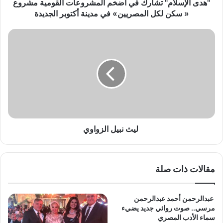
ا
"هدى الإسلام" تشارك في أضخم المشروعات القومية مشروع
م
« سكن لكل المصريين» في مدينة أكتوبر الجديدة
"
ت
ش
ل
ا
ي
ر
ث
ك
ن
ف
ب
ي
ي
أ
ل
ض
ا
خ
ل
ليث نبيل الزواوي
م
ز
ا
و
ل
ا
مقالات ذات صلة
م
و
ش
ي
ر
عبدالرحمن أحمد عبدالرحمن
و
مرسي.. صوت روائي جديد يضيء
ع
سماء الأدب المصري
ا