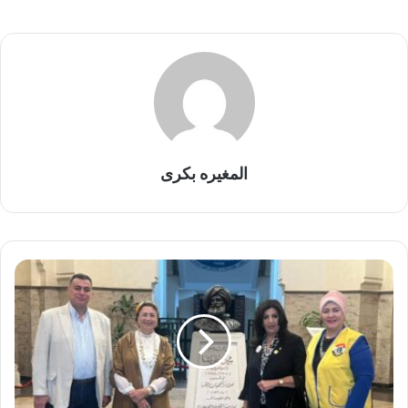
المغيره بكرى
خ
ط
و
ة
ج
د
ي
د