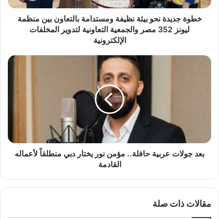
ة
ن
خطوة جديدة نحو بيئة نظيفة ومستدامة بالتعاون بين منظمة
ح
ليونز 352 مصر والجمعية التعاونية لتدوير المخلفات
و
الإلكترونية
ب
ي
ب
ئ
ع
ة
د
ن
ج
ظ
و
ي
ل
ف
ا
ة
ت
و
ع
م
ر
بعد جولات عربية حافلة.. مؤمن نور يختار دبي منطلقاً لأعماله
س
ب
القادمة
ت
ي
د
ة
ا
ح
م
مقالات ذات صلة
ا
ة
ف