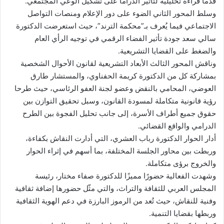
قدّما قراءة تحليلية لتأثير الدراما على تشكيل الوعي المجتمعي.
وسلط المحور الثاني الضوء على دور الإعلام ومنصات التواصل
الاجتماعي فيما يُعرف بـ”محكمة الترند”، حيث استعرضت الدكتورة
سالي سعد جودة تأثير الفضاء الرقمي في توجيه الرأي العام
والضغط على القضايا التشريعية.
وناقش المحور الثالث الأبعاد التشريعية لقانون الأحوال الشخصية
بمشاركة كل من الدكتورة كريمة الحفناوي، والمستشار طارق
العوضي، المحامي بالنقض وعضو لجنة العفو الرئاسي، حيث طرحا
رؤية قانونية متكاملة لمسودة القانون، وسبل تحقيق التوازن بين
حقوق جميع أطراف الأسرة، إلى جانب تحليل الفجوة بين الطرح
الدرامي والواقع القضائي.
أدار الحوار الدكتورة رباب العشري، التي أدارت النقاش بكفاءة،
وربطت بين محاور الجلسة المختلفة، بما أسهم في إثراء الحوار
والخروج برؤى متكاملة.
وشهدت الفعالية حضورًا مميزًا للدكتورة صفاء مختار، رئيسة
المجلس العربي للثقافة والتراث، والتي مثّل حضورها إضافة ثقافية
وفنية للنقاش، حيث تُعد من الرموز البارزة في دعم الهوية الثقافية
وربطها بقضايا التنمية.