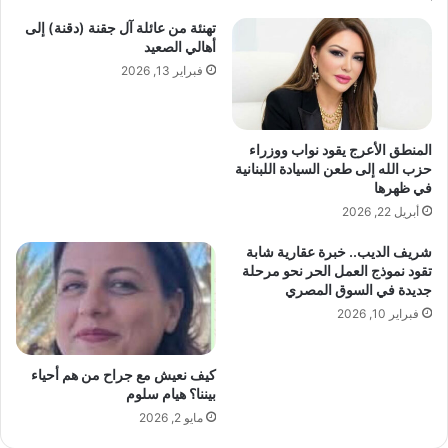
ب
ل
تهنئة من عائلة آل جقنة (دقنة) إلى
ا
ة
أهالي الصعيد
ل
.
ت
فبراير 13, 2026
.
ع
م
ا
ؤ
و
م
المنطق الأعرج يقود نواب ووزراء
ن
ن
حزب الله إلى طعن السيادة اللبنانية
ب
ن
في ظهرها
ي
و
أبريل 22, 2026
ن
ر
م
ي
شريف الديب.. خبرة عقارية شابة
ن
خ
تقود نموذج العمل الحر نحو مرحلة
ظ
ت
جديدة في السوق المصري
م
ا
فبراير 10, 2026
ة
ر
ل
د
ي
ب
كيف نعيش مع جراح من هم أحياء
و
ي
بيننا؟ هيام سلوم
ن
م
مايو 2, 2026
ز
ن