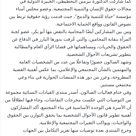
كما شاركت الدكتورة نيرمين البحطيطي، الخبيرة الدولية في
مجالات حقوق الإنسان والتنمية المجتمعية، وعضو مجلس أمناء
مؤسسة “حياة للتنمية والدمج”، حيث قدمت رؤية حقوقية تربط بين
نصوص القانون وواقع الحماية الاجتماعية.
ومن بين المشاركين أيضًا المحامية بالنقض مها أبو بكر، عضو لجنة
المرأة بنقابة المحامين، والتي عُرفت بدورها البارز في الدفاع عن
الحقوق والحريات، ومساهماتها في قضايا الرأي العام والمطالبة
بتطوير تشريعات الأحوال الشخصية.
وشهد الصالون حضورًا وتفاعلًا من عدد من الشخصيات العامة
والمهتمين بالشأن المجتمعي والإعلامي، بما عكس أهمية القضية
المطروحة، وعزز من دور هذه المنصات الحوارية في بناء وعي
مجتمعي مستنير.
وفي ختام فعاليات الصالون، أصدر منتدى القيادات النسائية مجموعة
من التوصيات التي عكست مخرجات النقاشات، وجاء فيها انطلاقًا من
أن الأسرة هي الوحدة الأساسية في بناء المجتمع، أكد المشاركون
أهمية تطوير قانون الأحوال الشخصية بما يحقق التوازن بين الحقوق
والواجبات، ويواكب التغيرات المجتمعية والإعلامية.
وخرج المنتدى بعدة توصيات منها تعزيز التكامل بين الجهات