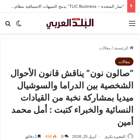
“ثمار المتحدة – TUC Business” يدمج التنبيهات الاستباقية بنظام CRM في شاشة واحدة لحماية الشركات من الغرامات وضياع الوقت
القائمة
بح
الوضع ا
الرئيسية
/
مقالات
مقالات
“صالون نون” يناقش قانون الأحوال
الشخصية بين الدراما والسوشيال
ميديا بمشاركة نخبة من القيادات
النسائية والخبراء كتبت : أمل محمد
أمين
المغيره بكرى
أبريل 25, 2026
0
698
2 دقائق