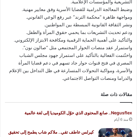
التشريعية والمؤسسات الإعلامية.
وضبط المعالجة الدرامية للقضايا الأسرية وفق معايير مهنية.
ومواجهة ظاهرة “محكمة الترند” عبر رفع الوعي القانوني.
ونشر الثقافة القانونية المبسطة بين المواطنين.
ودعم تحديث التشريعات بما يحمي حقوق المرأة والطفل.
والتأكيد على أهمية الحماية الرقمية ومكافحة الابتزاز الإلكتروني.
واستمرار عقد منصات الحوار المجتمعي مثل “صالون نون”.
واختُتمت الفعالية بالتأكيد على استمرار جهود مجلس الشباب
المصري في فتح قنوات حوار جاد تسهم في دعم قضايا المرأة
والأسرة، ومواكبة التحولات المتسارعة في ظل التداخل بين الإعلام
والدراما ومنصات التواصل الاجتماعي.
مقالات ذات صلة
Negusflex.. صانع المحتوى الذي حوّل الكوميديا إلى لغة عالمية
منذ 6 أيام
كيرلس عاطف تقي.. ملاكم شاب يطمح إلى تحقيق