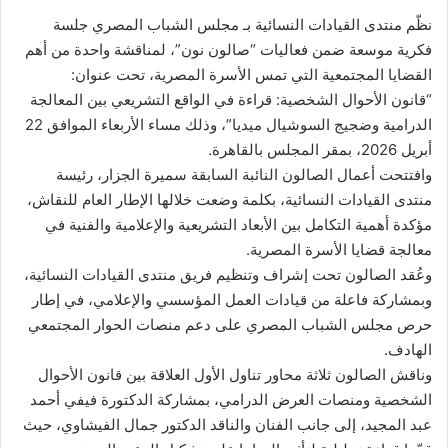
نظّم منتدى القيادات النسائية بـ مجلس الشباب المصري جلسة
فكرية موسعة ضمن فعاليات “صالون نون”، لمناقشة واحدة من أهم
القضايا المجتمعية التي تمس الأسرة المصرية، تحت عنوان:
“قانون الأحوال الشخصية: قراءة في الواقع التشريعي بين المعالجة
الدرامية وضجيج السوشيال ميديا”، وذلك مساء الأربعاء الموافق 22
أبريل 2026، بمقر المجلس بالقاهرة.
وافتتحت أعمال الصالون النائبة السابقة سميرة الجزار، رئيسة
منتدى القيادات النسائية، بكلمة وضعت خلالها الإطار العام للنقاش،
مؤكدة أهمية التكامل بين الأبعاد التشريعية والإعلامية والفنية في
معالجة قضايا الأسرة المصرية.
وعُقد الصالون تحت إشراف وتنظيم فريق منتدى القيادات النسائية،
وبمشاركة فاعلة من قيادات العمل المؤسسي والإعلامي، في إطار
حرص مجلس الشباب المصري على دعم منصات الحوار المجتمعي
الهادف.
وناقش الصالون ثلاثة محاور تناول الأول العلاقة بين قانون الأحوال
الشخصية ومنصات العرض الدرامي، بمشاركة الدكتورة فيفي أحمد
عبد المجيد، إلى جانب الفنان والناقد الدكتور جمال الفيشاوي، حيث