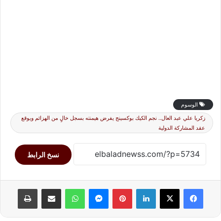
الوسوم
زكريا علي عبد العال.. نجم الكيك بوكسينج يفرض هيمنته بسجل خالٍ من الهزائم ويوقع
عقد المشاركة الدولية
نسخ الرابط
لينكدإن
بينتيريست
ماسنجر
واتساب
مشاركة عبر البريد
طباعة