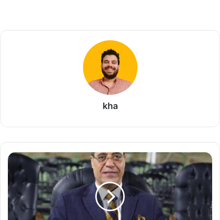
kha
ح
ق
ا
ل
ص
غ
ا