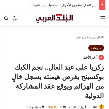
بيتر النجار: مشروع الأحوال الشخصية ليس قانونًا موحدًا.. بل تجميع لأفكار ولوائح قديمة.
القائمة
بح
الوضع ا
الرئيسية
/
منوعات
منوعات
أخر الأخبار
زكريا علي عبد العال.. نجم الكيك
بوكسينج يفرض هيمنته بسجل خالٍ
من الهزائم ويوقع عقد المشاركة
الدولية
kha
أبريل 9, 2026
0
704
دقيقة واحدة