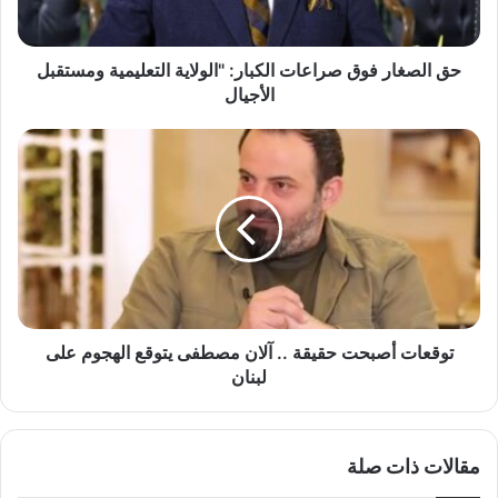
ر
ف
و
حق الصغار فوق صراعات الكبار: "الولاية التعليمية ومستقبل
ق
الأجيال
ص
ر
ت
ا
و
ع
ق
ا
ع
ت
ا
ا
ت
ل
أ
ك
ص
ب
ب
ا
ح
توقعات أصبحت حقيقة .. آلان مصطفى يتوقع الهجوم على
ر
ت
لبنان
:
ح
"
ق
ا
ي
مقالات ذات صلة
ل
ق
و
ة