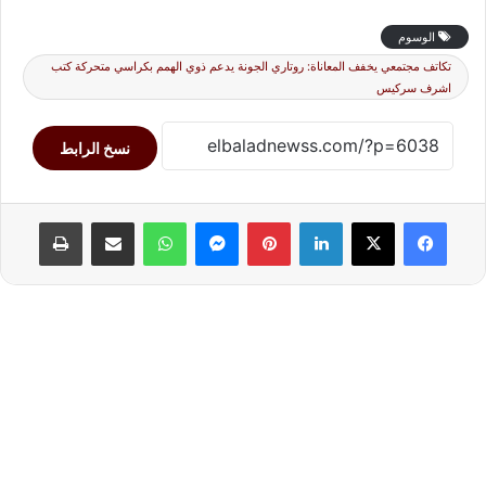
الوسوم
تكاتف مجتمعي يخفف المعاناة: روتاري الجونة يدعم ذوي الهمم بكراسي متحركة كتب
اشرف سركيس
نسخ الرابط
لينكدإن
بينتيريست
ماسنجر
واتساب
مشاركة عبر البريد
طباعة