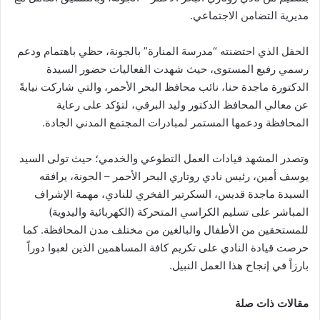
مديرية التضامن الاجتماعي.
الحفل الذي احتضنته “مدرسة المنارة” بالجونة، حظي باهتمام ودعم
رسمي رفيع المستوى، حيث شهدت الفعاليات حضور السيدة
الدكتورة ماجدة حنا، نائب محافظ البحر الأحمر، والتي شاركت نيابةً
عن معالي المحافظ الدكتور وليد البرقي، لتؤكد على رعاية
المحافظة ودعمها المستمر لمبادرات المجتمع المدني الجادة.
وتصدر المشهد قيادات العمل التطوعي والخدمي؛ حيث تولى السيد
يوسف أمين، رئيس نادي روتاري البحر الأحمر – الجونة، يرافقه
السيدة ماجدة قديس، السكرتير الفخري للنادي، مهمة الإشراف
المباشر على تسليم الكراسي المتحركة (الكهربائية واليدوية)
للمستحقين من الأطفال والبالغين من مختلف مدن المحافظة. كما
حرصت قيادة النادي على تكريم كافة المساهمين الذين لعبوا دوراً
بارزاً في إنجاح هذا العمل النبيل.
مقالات ذات صلة