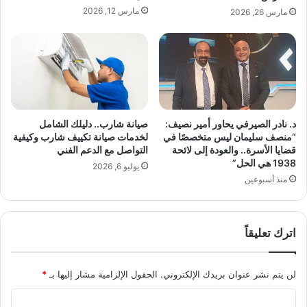
ح
مارس 12, 2026
مارس 26, 2026
ز
ب
ا
ل
ل
ه
ت
ه
د. نادر الصيرفي يحاور أمير نصيف:
صيانة شارب.. دليلك الشامل
د
“منصف سليمان ليس متخصصًا في
لخدمات صيانة تكييف شارب وكيفية
ي
قضايا الأسرة.. والعودة إلى لائحة
التواصل مع الدعم الفني
د
1938 هي الحل”
يوليو 6, 2026
ل
منذ أسبوعين
ا
م
ن
اترك تعليقاً
ل
ب
ن
لن يتم نشر عنوان بريدك الإلكتروني.
الحقول الإلزامية مشار إليها بـ
*
ا
ن
ا
و