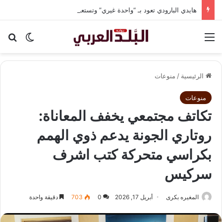
هايدي البارودي تعود بـ “واحدة غيري” وتستعد لمفاجآت فنية وحفلات بالساحل الشمالي
القائمة
بح
الوضع ا
الرئيسية
/
منوعات
منوعات
تكاتف مجتمعي يخفف المعاناة:
روتاري الجونة يدعم ذوي الهمم
بكراسي متحركة كتب اشرف
سركيس
المغيره بكرى
أبريل 17, 2026
0
703
دقيقة واحدة