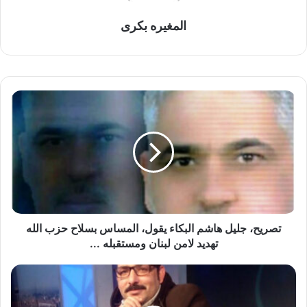
المغيره بكرى
ت
ص
ر
ي
ح
،
ج
ل
ي
ل
تصريح، جليل هاشم البكاء يقول، المساس بسلاح حزب الله
ه
تهديد لامن لبنان ومستقبله ...
ا
ش
م
م
س
ا
ا