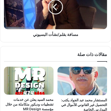
ل
ف
ب
ة
ك
ب
ا
ق
ء
ل
ي
م
ق
/
مسافة بقلم/نشأت البسيوني
و
ن
ل
ش
،
أ
مقالات ذات صلة
ا
ت
ل
ا
م
ل
س
ب
ا
س
س
ي
ب
و
س
ن
ل
ي
محمد السيد يعلن عن خدمات
المستشار محمد عبد الجواد يكتب:
ا
تشطيبات وديكور متكاملة من خلال
التحصيل غير القانوني للأموال في
ح
مؤسسة MR Design
المدارس الخاصة