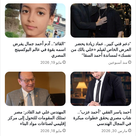
ا
ق
د
ا
م
ن
ل
و
ا
ن
ع
ي
د
و
“دعم فني كبير.. عماد زيادة يحضر
“القائد”.. آدم أحمد جمال يفرض
ا
د
العرض الخاص لفيلم «خلي بالك من
اسمه بقوة في عالم البوكسينج
ئ
ب
نفسك» لمساندة أحمد السقا”
المصري
ن
ل
منذ أسبوعين
مايو 19, 2026
ا
و
ل
م
إ
ا
ع
س
ا
ي
د
ب
ة
ا
ر
ر
أحمد ياسر الفقي “أحمد عزب”..
المهندس علي عبد القادر: مصر
س
ز
شاب مصري يحقق خطوات مبكرة
تمتلك المقومات للتحول إلى مركز
م
ف
في المجال الهندسي
إقليمي لصناعات مواد البناء
خ
ي
مارس 30, 2026
مايو 18, 2026
ا
س