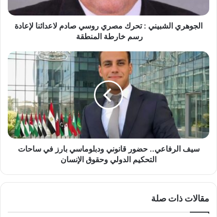
ا
ل
ش
الجوهري الشبيني : تحرك مصري روسي صادم لاعدائنا لإعادة
ب
رسم خارطة المنطقة
ي
ن
س
ي
ي
:
ف
ت
ا
ح
ل
ر
ر
ك
ف
م
ا
ص
ع
ر
ي
سيف الرفاعي.. حضور قانوني ودبلوماسي بارز في ساحات
ي
.
التحكيم الدولي وحقوق الإنسان
ر
.
و
ح
س
ض
مقالات ذات صلة
ي
و
ص
ر