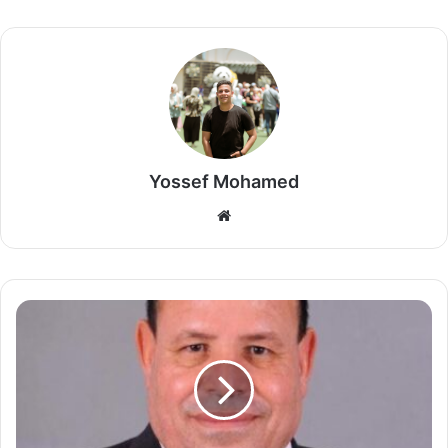
Yossef Mohamed
موق
ع
الوي
ب
ا
ل
ج
و
ه
ر
ي