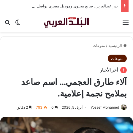
بدر عبدالعزيز.. صانع محتوى وموديل مصري يواصل تألقه في المملكة العربية السعودية
القائمة
بح
الوضع ا
الرئيسية
/
منوعات
منوعات
أخر الأخبار
آلاء طارق العجمي… اسم صاعد
بملامح نجمة إعلامية.
Yossef Mohamed
أبريل 5, 2026
0
793
2 دقائق