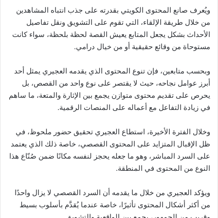
ويُعرف صانع المحتوى الكويتي بقدرته على جذب انتباه المشاهدين
من خلال طريقة الإلقاء، التي تقوم على التشويق ونقل تفاصيل
الأحداث بشكل يجعل المتابع يعيش القصة لحظة بلحظة، سواء كانت
مستوحاة من وقائع حقيقية أو من خيال درامي.
وبحسب متابعين، فإن تنوع المحتوى الذي يقدمه العجيري يمثل أحد
أبرز عوامل نجاحه، حيث لا يقتصر على نوع واحد من القصص، بل
يحرص على تقديم محتوى متوازن يجمع بين الإثارة والمتعة، ما ساهم
في زيادة التفاعل مع أعماله على المنصات الرقمية.
وخلال الفترة الأخيرة، استطاع العجيري تحقيق حضور ملحوظ، في
ظل الإقبال المتزايد على المحتوى القصصي، خاصة ذلك الذي يعتمد
على السرد المباشر، وهو ما جعله يحجز لنفسه مكانًا ضمن صُنّاع هذا
النوع من المحتوى في المنطقة.
ويؤكد العجيري من خلال ما يقدمه أن السرد القصصي لا يزال واحدًا
من أكثر أشكال المحتوى تأثيرًا، خاصة عندما يُقدَّم بأسلوب بسيط
وقريب من الجمهور، يجمع بين الواقعية والتشويق.