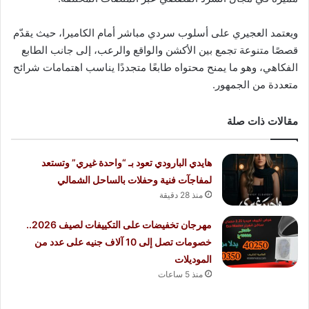
ويعتمد العجيري على أسلوب سردي مباشر أمام الكاميرا، حيث يقدّم
قصصًا متنوعة تجمع بين الأكشن والواقع والرعب، إلى جانب الطابع
الفكاهي، وهو ما يمنح محتواه طابعًا متجددًا يناسب اهتمامات شرائح
متعددة من الجمهور.
مقالات ذات صلة
هايدي البارودي تعود بـ “واحدة غيري” وتستعد
لمفاجآت فنية وحفلات بالساحل الشمالي
منذ 28 دقيقة
مهرجان تخفيضات على التكييفات لصيف 2026..
خصومات تصل إلى 10 آلاف جنيه على عدد من
الموديلات
منذ 5 ساعات