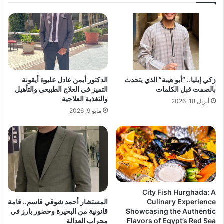
ب
م
ج
و
ا
ح
ن
ش
ب
ا
ح
ب
س
ي
زكي إيليا.. “أبو هيبة” الذي يتحدث
الدكتور أيمن عادل عليوة أيقونة
ن
ق
بالصمت قبل الكلمات
التميز في العلاج الطبيعي والتأهيل
ا
و
والتغذية العلاجية
أبريل 18, 2026
ل
د
مايو 9, 2026
ر
ه
د
ن
ا
ح
د
و
ا
ل
ت
م
City Fish Hurghada: A
ي
المستشار أحمد شوقي قاسم.. قامة
Culinary Experience
ز
قانونية من البحيرة وحضور بارز في
Showcasing the Authentic
ف
محراب العدالة
Flavors of Egypt’s Red Sea