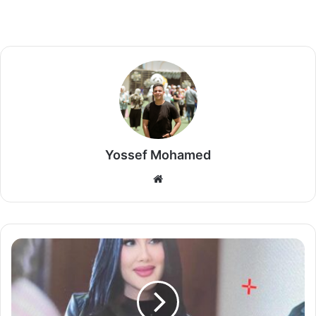
Yossef Mohamed
موق
ع
الوي
ب
م
ي
ا
ل
ق