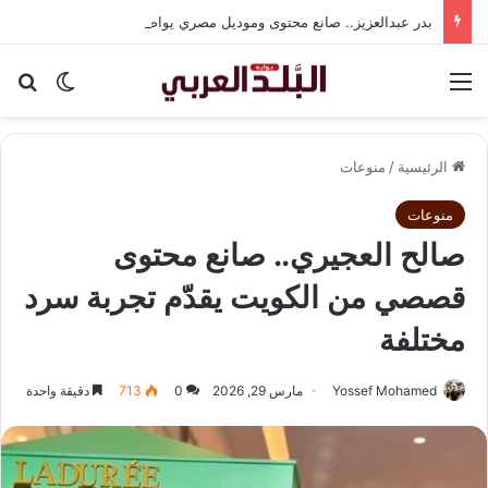
بدر عبدالعزيز.. صانع محتوى وموديل مصري يواصل تألقه في المملكة العربية السعودية
القائمة
بح
الوضع ا
الرئيسية
/
منوعات
منوعات
صالح العجيري.. صانع محتوى
قصصي من الكويت يقدّم تجربة سرد
مختلفة
Yossef Mohamed
مارس 29, 2026
0
713
دقيقة واحدة