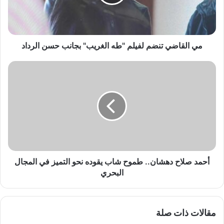
ا
ض
ي
ت
ن
مي القاضي تنضم لفيلم "طه الغريب" بجانب حسن الرداد
ض
م
أ
ل
ح
ف
م
ي
د
ل
ص
م
ل
"
ا
ط
ح
ه
د
ا
ه
أحمد صلاح دهشان.. طموح شاب يقوده نحو التميز في المجال
ل
ش
البحري
غ
ا
ر
ن
ي
.
مقالات ذات صلة
ب
.
"
ط