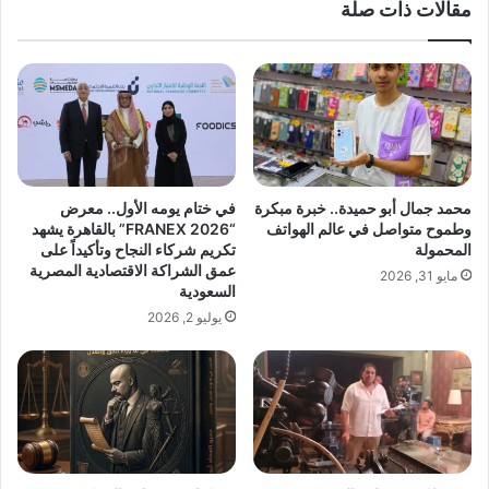
مقالات ذات صلة
ل
ر
ج
ح
ب
ل
ه
ة
ة
ش
ا
ا
ل
ب
و
م
ط
ص
محمد جمال أبو حميدة.. خبرة مبكرة
في ختام يومه الأول.. معرض
ن
ر
وطموح متواصل في عالم الهواتف
“FRANEX 2026” بالقاهرة يشهد
ي
ي
المحمولة
تكريم شركاء النجاح وتأكيداً على
ة
ب
عمق الشراكة الاقتصادية المصرية
مايو 31, 2026
"
ي
السعودية
ي
ن
يوليو 2, 2026
د
ا
ع
ل
م
ع
ق
م
ر
ل
ا
و
ر
ا
ا