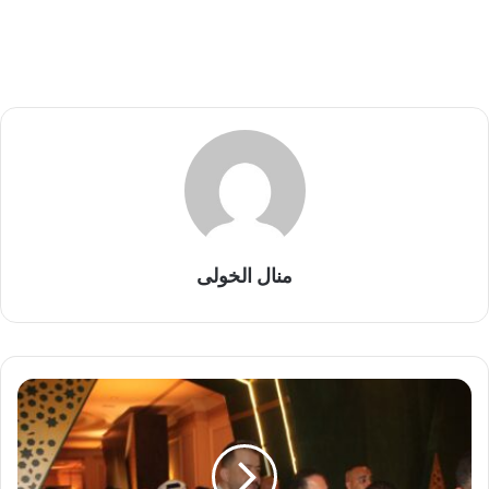
منال الخولى
ب
م
ش
ا
ر