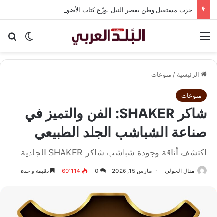
حزب مستقبل وطن بقصر النيل يوزّع كتاب الأضواء مجانًا بالتعاون مع شركة نهضة مصر
القائمة
بح
الوضع ا
الرئيسية
/
منوعات
منوعات
شاكر SHAKER: الفن والتميز في
صناعة الشباشب الجلد الطبيعي
اكتشف أناقة وجودة شباشب شاكر SHAKER الجلدية
منال الخولى
مارس 15, 2026
0
69٬114
دقيقة واحدة