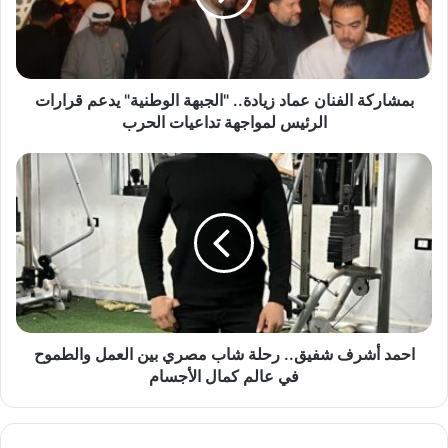
ك
ة
ا
ل
ف
بمشاركة الفنان عماد زيادة.. "الجبهة الوطنية" يدعم قرارات
ن
الرئيس لمواجهة تداعيات الحرب
ا
ن
ا
ع
ح
م
م
ا
د
د
أ
ز
ش
ي
ر
ا
ف
د
ش
ة
ف
احمد أشرف شفيق.. رحلة شاب مصري بين العمل والطموح
.
ي
في عالم كمال الأجسام
.
ق
"
.
ا
.