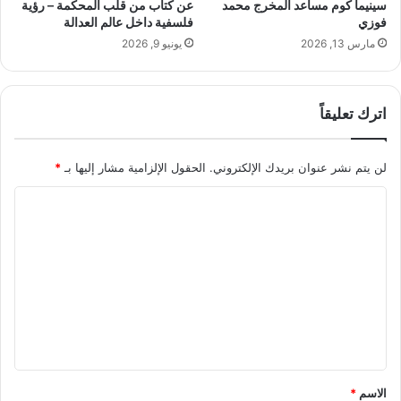
ل
سينيما كوم مساعد المخرج محمد
عن كتاب من قلب المحكمة – رؤية
ت
ط
فوزي
فلسفية داخل عالم العدالة
ا
م
مارس 13, 2026
يونيو 9, 2026
ل
و
ر
ح
ئ
ف
اترك تعليقاً
ي
ي
س
ع
ل
ا
لن يتم نشر عنوان بريدك الإلكتروني.
الحقول الإلزامية مشار إليها بـ
*
م
ل
و
م
ا
ا
ك
ج
ل
م
ه
ا
ت
ة
ل
ع
ت
ا
د
ل
ل
ا
أ
ي
ع
ج
ي
س
ق
ا
ا
*
الاسم
*
ت
م