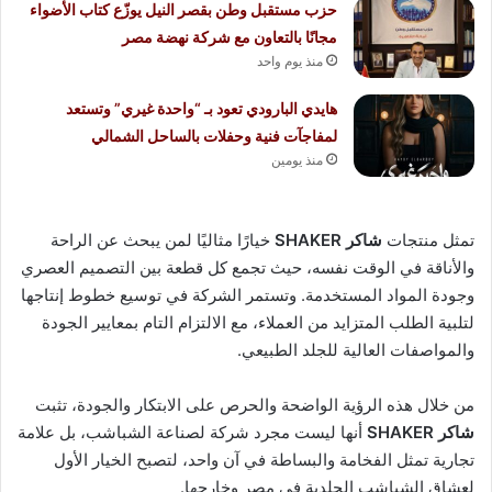
حزب مستقبل وطن بقصر النيل يوزّع كتاب الأضواء
مجانًا بالتعاون مع شركة نهضة مصر
منذ يوم واحد
هايدي البارودي تعود بـ “واحدة غيري” وتستعد
لمفاجآت فنية وحفلات بالساحل الشمالي
منذ يومين
تمثل منتجات
شاكر SHAKER
خيارًا مثاليًا لمن يبحث عن الراحة
والأناقة في الوقت نفسه، حيث تجمع كل قطعة بين التصميم العصري
وجودة المواد المستخدمة. وتستمر الشركة في توسيع خطوط إنتاجها
لتلبية الطلب المتزايد من العملاء، مع الالتزام التام بمعايير الجودة
والمواصفات العالية للجلد الطبيعي.
من خلال هذه الرؤية الواضحة والحرص على الابتكار والجودة، تثبت
شاكر SHAKER
أنها ليست مجرد شركة لصناعة الشباشب، بل علامة
تجارية تمثل الفخامة والبساطة في آن واحد، لتصبح الخيار الأول
لعشاق الشباشب الجلدية في مصر وخارجها.