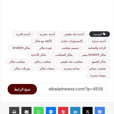
الوسوم
أحذية جلد طبيعي
أحذية عصرية
أحذية فاخرة
أحذية منزلية
إكسسوارات جلدية
الأناقة مع شاكر
الراحة والفخامة
تصميم شباشب
جودة شاكر
شاكر SHAKER
شاكر SHAKER مصر
شاكر الشباشب
شاكر للأحذية
شاكر للجميع
شباشب جلد طبيعي
شباشب رجالي
شباشب شاكر
شباشب نسائي
صناعة مصرية
منتجات شاكر
موديلات شاكر
موضة مصرية
نسخ الرابط
لينكدإن
بينتيريست
ماسنجر
واتساب
مشاركة عبر البريد
طباعة