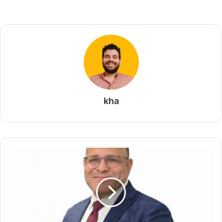
kha
م
ص
ط
ف
ى
ع
ب