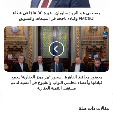
د
ا
ل
مصطفى عبد الجواد سليمان.. خبرة 30 عامًا في قطاع
ج
الـFMCG وقيادة ناجحة في المبيعات والتسويق
و
ا
ب
د
ح
س
ض
ل
و
ي
ر
م
م
ا
ح
ن
ا
.
ف
.
ظ
بحضور محافظ القاهرة.. سحور "بيراميدز العقارية" يجمع
خ
ا
قياداتها وأعضاء مجلسي النواب والشيوخ في أمسية لدعم
ب
ل
مستقبل التنمية العقارية
ر
ق
ة
ا
3
ه
0
مقالات ذات صلة
ر