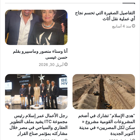
ع
ة
ا
.
التفاصيل الصغيرة التي تحسم نجاح
مً
.
أي عملية نقل أثاث
ا
س
ف
منذ 4 أسابيع
ح
ي
و
ق
ر
ط
"
أنا وسناء منصور وماسبيرو بقلم
ا
ب
حسن عيسى
ع
ي
أبريل 30, 2026
ا
ر
ل
ا
ـ
م
F
ي
M
د
C
ز
G
ا
و
ل
“هدى الإسلام” تشارك في أضخم
رجل الأعمال عمر إسلام رئيس
ق
ع
المشروعات القومية مشروع «
مجموعة ITC يشيد بملف التطوير
ي
ق
سكن لكل المصريين» في مدينة
العقاري والسياحي في مصر خلال
ا
ا
أكتوبر الجديدة
مشاركته بمؤتمر صناع القرار
د
ر