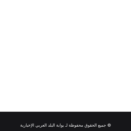
م
س
ي
ة
ل
د
ع
م
م
س
ت
ق
ب
ل
ا
ل
ت
ن
م
ي
ة
© جميع الحقوق محفوظة لـ
بوابة البلد العربي الإخبارية
ا