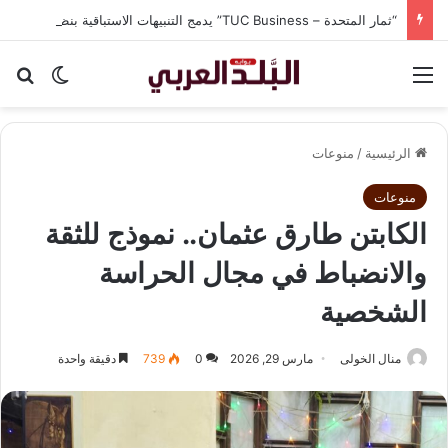
“ثمار المتحدة – TUC Business” يدمج التنبيهات الاستباقية بنظام CRM في شاشة واحدة لحماية الشركات من الغرامات وضياع الوقت
القائمة
بح
الوضع ا
الرئيسية
/
منوعات
منوعات
الكابتن طارق عثمان.. نموذج للثقة
والانضباط في مجال الحراسة
الشخصية
منال الخولى
مارس 29, 2026
0
739
دقيقة واحدة