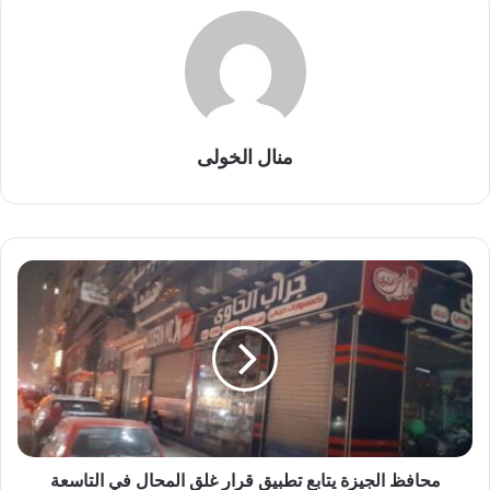
منال الخولى
م
ح
ا
ف
ظ
ا
ل
ج
ي
ز
محافظ الجيزة يتابع تطبيق قرار غلق المحال في التاسعة