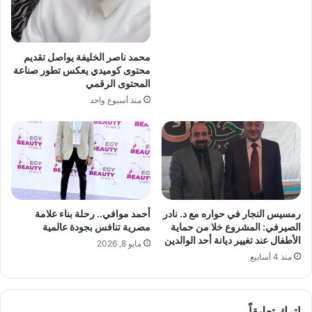
ح
ن
ا
ا
ل
ش
ف
ئ
محمد ناصر الخليفة يواصل تقديم
ي
ة
محتوى كوميدي يعكس تطور صناعة
ا
ف
المحتوى الرقمي
ل
ي
منذ أسبوع واحد
ت
ع
ا
ا
س
ل
ع
م
ة
ا
م
ل
س
ت
ا
ك
رمسيس النجار في حواره مع د. نادر
أحمد موافي.. رحلة بناء علامة
ءً
ن
الصيرفي: المشروع خلا من حماية
مصرية تنافس بجودة عالمية
ب
و
الأطفال عند تغيير ديانة أحد الوالدين
مايو 8, 2026
ج
ل
منذ 4 أسابيع
و
و
ل
ج
ة
ي
م
اترك تعليقاً
ا