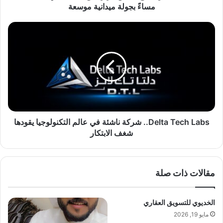
ة
مساءً بجولة ميدانية موسعة
ي
ت
D
ا
e
ب
l
ع
t
ت
a
ط
T
ب
e
ي
c
ق
h
ق
L
Delta Tech Labs.. شركة ناشئة في عالم التكنولوجيا يقودها
ر
a
شغف الابتكار
ا
b
ر
s
غ
.
مقالات ذات صلة
ل
.
ق
ش
ا
ر
الخديوي للتسويق العقاري
ل
ك
م
مايو 19, 2026
ة