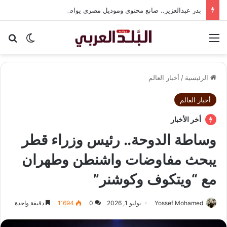
بدر عبدالعزيز.. صانع محتوى وموديل مصري يواصل تألقه في المملكة العربية السعودية
القائمة
بح
الوضع ا
الرئيسية
/
أخبار العالم
أخبار العالم
أخر الأخبار
وساطة الدوحة.. رئيس وزراء قطر
يبحث مفاوضات واشنطن وطهران
مع “ويتكوف وكوشنر”
Yossef Mohamed
يوليو 1, 2026
0
1٬694
دقيقة واحدة