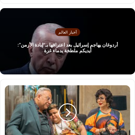
ع
الوي
ب
أخبار العالم
أردوغان يهاجم إسرائيل بعد اعترافها بـ”إبادة الأرمن”:
أيديكم ملطخة بدماء غزة
ك
و
ا
ل
ي
س
ح
ص