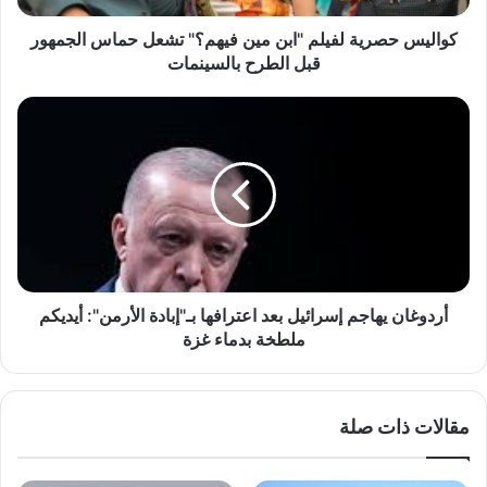
ر
ي
كواليس حصرية لفيلم "ابن مين فيهم؟" تشعل حماس الجمهور
ة
قبل الطرح بالسينمات
ل
ف
أ
ي
ر
ل
د
م
و
"
غ
ا
ا
ب
ن
ن
ي
م
ه
ي
ا
أردوغان يهاجم إسرائيل بعد اعترافها بـ"إبادة الأرمن": أيديكم
ن
ج
ملطخة بدماء غزة
ف
م
ي
إ
ه
س
مقالات ذات صلة
م
ر
؟
ا
"
ئ