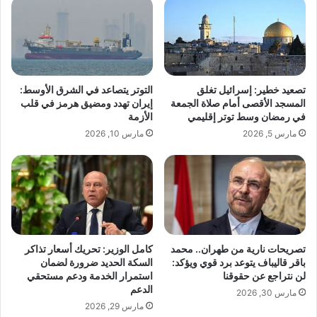
ت
ي
ش
ل
ع
ب
ل
ع
ح
د
م
ا
تصعيد خطير: إسرائيل تغلق
التوتر يتصاعد في الشرق الأوسط:
ا
ع
المسجد الأقصى أمام صلاة الجمعة
إيران تهدد ومضيق هرمز في قلب
س
ت
في رمضان وسط توتر إقليمي
الأزمة
ا
ر
مارس 5, 2026
مارس 10, 2026
ل
ا
ج
ف
م
ه
ه
ا
و
ب
ر
ـ
ق
"
ب
إ
تصريحات نارية من طهران.. محمد
كامل الوزير: تحريك أسعار تذاكر
ل
ب
باقر قاليباف يتوعد برد قوي ويؤكد:
السكة الحديد ضرورة لضمان
ا
ا
لن نتراجع عن حقوقنا
استمرار الخدمة ودعم مستحقي
ل
د
الدعم
مارس 30, 2026
ط
ة
مارس 29, 2026
ر