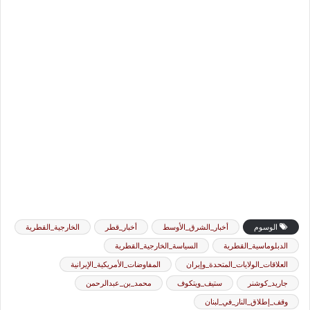
الوسوم
أخبار_الشرق_الأوسط
أخبار_قطر
الخارجية_القطرية
الدبلوماسية_القطرية
السياسة_الخارجية_القطرية
العلاقات_الولايات_المتحدة_وإيران
المفاوضات_الأمريكية_الإيرانية
جاريد_كوشنر
ستيف_ويتكوف
محمد_بن_عبدالرحمن
وقف_إطلاق_النار_في_لبنان