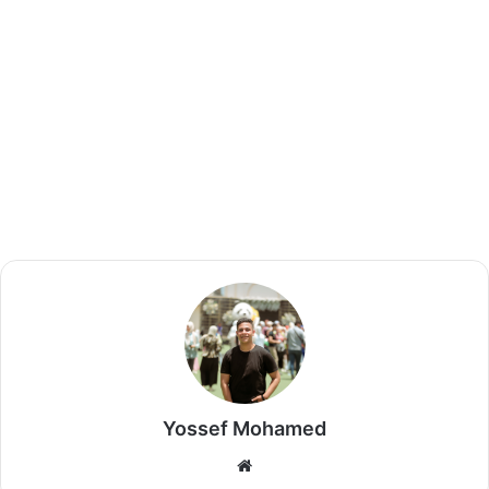
Yossef Mohamed
موق