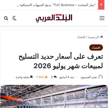
“ثمار المتحدة – TUC Business” يدمج التنبيهات الاستباقية بنظام CRM في شاشة واحدة لحماية الشركات من الغرامات وضياع الوقت
القائمة
بح
الوضع ا
الرئيسية
/
اقتصاد
اقتصاد
تعرف على أسعار حديد التسليح
لمبيعات شهر يوليو 2026
هدى العيسوى
منذ 4 أسابيع
0
1٬693
دقيقة واحدة