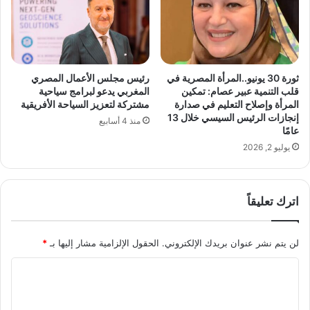
ر
د
ك
ة
ن
ل
ص
ل
ا
س
ئ
ثورة 30 يونيو..المرأة المصرية في
رئيس مجلس الأعمال المصري
ك
ح
قلب التنمية عبير عصام: تمكين
المغربي يدعو لبرامج سياحية
ن
ل
المرأة وإصلاح التعليم في صدارة
مشتركة لتعزيز السياحة الأفريقية
ا
إنجازات الرئيس السيسي خلال 13
ت
منذ 4 أسابيع
عامًا
ل
ق
س
ل
يوليو 2, 2026
ا
ي
ح
ل
ل
خ
اترك تعليقاً
ي
ط
ا
ر
ل
ا
لن يتم نشر عنوان بريدك الإلكتروني.
الحقول الإلزامية مشار إليها بـ
*
ف
ل
ا
ا
ا
خ
ن
ل
ر
ح
د
ت