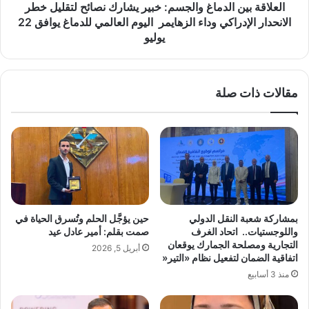
ي
ن
العلاقة بين الدماغ والجسم: خبير يشارك نصائح لتقليل خطر
ة
ا
الانحدار الإدراكي وداء الزهايمر اليوم العالمي للدماغ يوافق 22
م
ل
يوليو
ط
د
ل
م
ق
ا
ة
مقالات ذات صلة
غ
ي
و
ص
ا
ن
ل
ع
ج
ا
س
ن
م
ت
:
ج
خ
بمشاركة شعبة النقل الدولي
حين يؤجَّل الحلم وتُسرق الحياة في
ر
ب
واللوجستيات.. ‏ اتحاد الغرف
صمت بقلم: أمير عادل عيد
ب
ي
التجارية ومصلحة الجمارك يوقعان
أبريل 5, 2026
ة
ر
اتفاقية ‏الضمان لتفعيل نظام «التير‎»‎
م
ي
منذ 3 أسابيع
ت
ش
ف
ا
ر